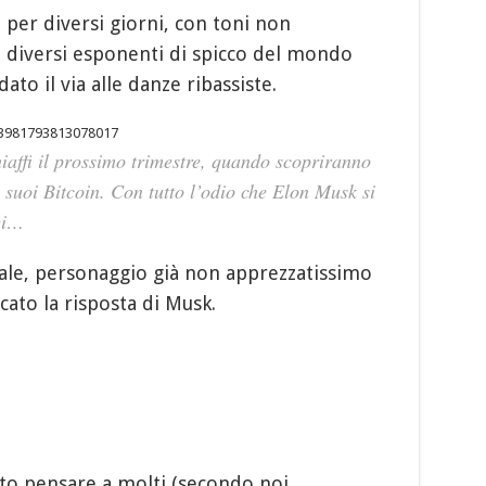
 per diversi giorni, con toni non
i diversi esponenti di spicco del mondo
ato il via alle danze ribassiste.
393981793813078017
hiaffi il prossimo trimestre, quando scopriranno
i suoi Bitcoin. Con tutto l’odio che Elon Musk si
ei…
ale, personaggio già non apprezzatissimo
ato la risposta di Musk.
iato pensare a molti (secondo noi