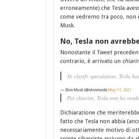
erroneamente) che Tesla avess
come vedremo tra poco, non è
Musk.
No, Tesla non avrebbe
Nonostante il Tweet precedent
contrario, è arrivato un
chiari
To clarify speculation, Tesla ha
— Elon Musk (@elonmusk)
May 17, 2021
Per chiarire, Tesla non ha vend
Dichiarazione che meriterebbe
fatto che Tesla non abbia (an
necessariamente motivo di ott
spinte ribassiste arrivano da a