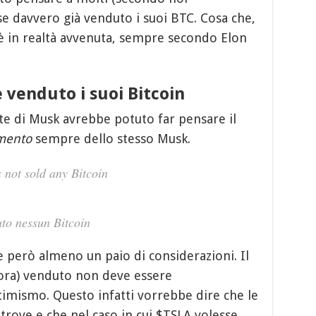
e davvero già venduto i suoi BTC. Cosa che,
 in realtà avvenuta, sempre secondo Elon
 venduto i suoi Bitcoin
e di Musk avrebbe potuto far pensare il
mento
sempre dello stesso Musk.
s not sold any Bitcoin
uto nessun Bitcoin
 però almeno un paio di considerazioni. Il
cora) venduto non deve essere
imismo. Questo infatti vorrebbe dire che le
ltrove e che nel caso in cui $TSLA volesse