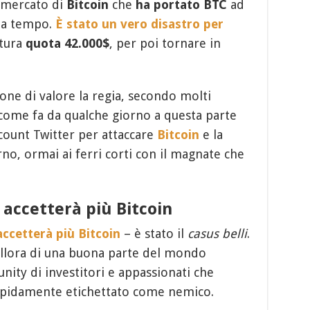
 mercato di
Bitcoin
che
ha portato BTC
ad
 da tempo.
È stato un vero disastro per
ttura
quota 42.000$
, per poi tornare in
ne di valore la regia, secondo molti
 come fa da qualche giorno a questa parte
account Twitter per attaccare
Bitcoin
e la
no, ormai ai ferri corti con il magnate che
 accetterà più Bitcoin
ccetterà più Bitcoin
– è stato il
casus belli
.
allora di una buona parte del mondo
ity di investitori e appassionati che
rapidamente etichettato come nemico.