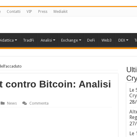
e
Contatti
VIP
Press
Mediakit
idattica
TradFi
Analisi
Exchange
DeFi
Web3
DEX
T
dell’accaduto
Ult
Cry
 contro Bitcoin: Analisi
Le 
Cry
28/
News
Commenta
Alt
Reg
27/
Le 