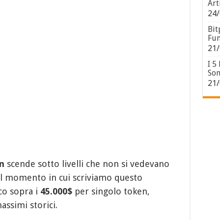
Art
24/
Bit
Fun
21/
I 5
Son
21/
n
scende sotto livelli che non si vedevano
el momento in cui scriviamo questo
co sopra i
45.000$
per singolo token,
assimi storici.