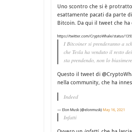
Uno scontro che si è protratto
esattamente pacati da parte d
Bitcoin. Da qui il tweet che ha d
https://twitter.com/CryptoWhale/status/1
I Bitcoiner si prenderanno a sc
che Tesla ha venduto il resto de
sta prendendo, non lo biasimer
Questo il tweet di @CryptoWh
nella community, che ha innesc
Indeed
— Elon Musk (@elonmusk)
May 16, 2021
Infatti
Ovvero un
infatti
, che ha lasc