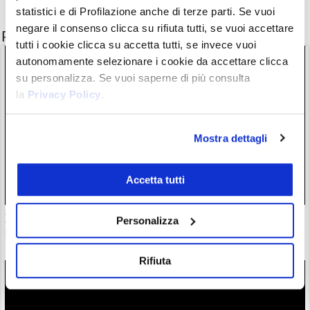
statistici e di Profilazione anche di terze parti. Se vuoi
negare il consenso clicca su rifiuta tutti, se vuoi accettare
Potrebbe interessarti anche
tutti i cookie clicca su accetta tutti, se invece vuoi
autonomamente selezionare i cookie da accettare clicca
su personalizza. Se vuoi saperne di più consulta
la
Privacy Policy
.
Mostra dettagli
Accetta tutti
Il “nuovo Warren Buffett” crolla insieme all’AI. Da marzo
Personalizza
però è ancora leader
28/07/26 20:17
Rifiuta