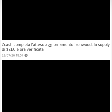
Zcash completa l’atteso aggiornamento Ironwood: la supply
di $ZEC è ora verificata
28/07/26 18:57