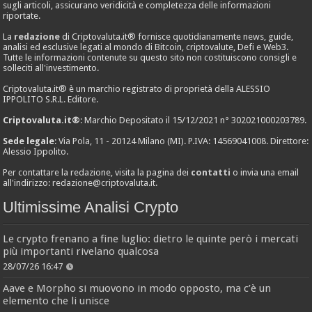
sugli articoli, assicurano veridicità e completezza delle informazioni
riportate.
La
redazione
di Criptovaluta.it® fornisce quotidianamente news, guide,
analisi ed esclusive legati al mondo di Bitcoin, criptovalute, Defi e Web3.
Tutte le informazioni contenute su questo sito non costituiscono consigli e
solleciti all'investimento.
Criptovaluta.it® è un marchio registrato di proprietà della ALESSIO
IPPOLITO S.R.L. Editore.
Criptovaluta.it®
: Marchio Depositato il 15/12/2021 n° 302021000203789.
Sede legale
: Via Pola, 11 - 20124 Milano (MI). P.IVA: 14569041008. Direttore:
Alessio Ippolito.
Per contattare la redazione, visita la pagina dei
contatti
o invia una email
all'indirizzo:
redazione@criptovaluta.it
.
Ultimissime Analisi Crypto
Le crypto frenano a fine luglio: dietro le quinte però i mercati
più importanti rivelano qualcosa
28/07/26 16:47
Aave e Morpho si muovono in modo opposto, ma c’è un
elemento che li unisce