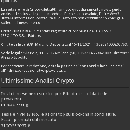
riportate.
La
redazione
di Criptovaluta.it® fornisce quotidianamente news, guide,
analisi ed esclusive legati al mondo di Bitcoin, criptovalute, Defi e Web3.
Tutte le informazioni contenute su questo sito non costituiscono consigli e
solleciti all'investimento.
Criptovaluta.it® è un marchio registrato di proprietà della ALESSIO
IPPOLITO S.R.L. Editore.
Criptovaluta.it®
: Marchio Depositato il 15/12/2021 n° 302021000203789.
Sede legale
: Via Pola, 11 - 20124 Milano (MI). P.IVA: 14569041008. Direttore:
Alessio Ippolito.
Per contattare la redazione, visita la pagina dei
contatti
o invia una email
all'indirizzo:
redazione@criptovaluta.it
.
Ultimissime Analisi Crypto
Inizia il mese nero storico per Bitcoin: ecco i dati e le
previsioni
01/08/26 9:31
Tesla e Nvidia? No, le azioni top su blockchain sono altre.
Ecco i premiati dal mercato
31/07/26 20:37