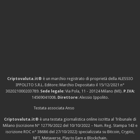
Criptovaluta.it®
è un marchio registrato di proprietà della ALESSIO
IPPOLITO S.R.L. Editore: Marchio Depositato il 15/12/2021
n°
302021000203789
.
Sede legale
: Via Pola, 11 - 20124 Milano (MI).
P.IVA
:
14569041008.
Direttore
: Alessio Ippolito.
Testata associata Anso
Criptovaluta.it®
è una testata giornalistica online iscritta al Tribunale di
Milano (iscrizione N° 12776/2022 del 10/10/2022 – Num. Reg. Stampa 143 e
iscrizione
ROC n° 38686
del 27/10/2022) specializzata su Bitcoin, Crypto,
NFT, Metaverse, Play to Earn e Blockchain.