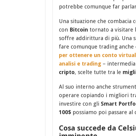
potrebbe comunque far parlare 
Una situazione che combacia 
con
Bitcoin
tornato a visitare 
soffre addirittura di più. Una s
fare comunque trading anche 
per ottenere un conto virtual
analisi e trading
– intermediar
cripto
, scelte tutte tra le
migli
Al suo interno anche strumenti
operare copiando i migliori t
investire con gli
Smart Portfo
100$
possiamo poi passare al c
Cosa succede da Celsiu
imminente