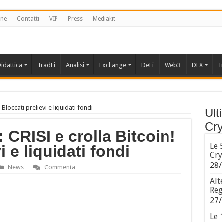
one
Contatti
VIP
Press
Mediakit
idattica
TradFi
Analisi
Exchange
DeFi
Web3
DEX
T
Bloccati prelievi e liquidati fondi
Ult
Cry
 CRISI e crolla Bitcoin!
Le 
i e liquidati fondi
Cry
28/
News
Commenta
Alt
Reg
27/
Le 