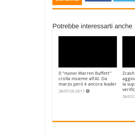
Potrebbe interessarti anche
Il “nuovo Warren Buffett”
Zcash
crolla insieme all’AI. Da
aggio
marzo però è ancora leader
la sup
verifi
28/07/26 20:17
28/07/