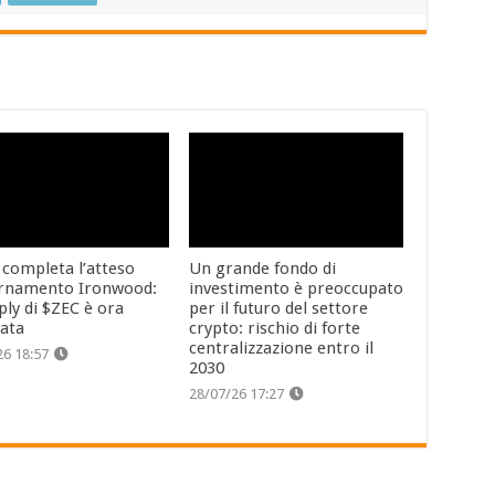
 completa l’atteso
Un grande fondo di
rnamento Ironwood:
investimento è preoccupato
ply di $ZEC è ora
per il futuro del settore
cata
crypto: rischio di forte
centralizzazione entro il
26 18:57
2030
28/07/26 17:27