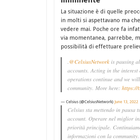
La situazione è di quelle preoc
in molti si aspettavano ma c
vedere mai. Poche ore fa infat
via momentanea, parrebbe, ma
possibilità di effettuare prelie
.
@CelsiusNetwork
is pausing al
accounts. Acting in the interest
operations continue and we will
community. More here:
https:/
— Celsius (@CelsiusNetwork)
June 13, 2022
Celsius sta mettendo in pausa tutt
account. Operare nel miglior in
priorità principale. Continuiam
informazioni con la community.