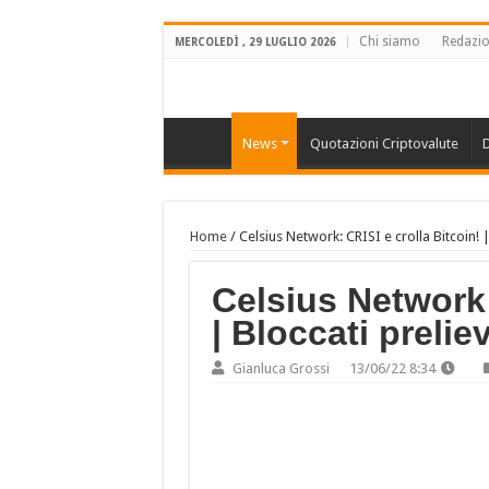
Chi siamo
Redazi
MERCOLEDÌ , 29 LUGLIO 2026
News
Quotazioni Criptovalute
D
Home
/
Celsius Network: CRISI e crolla Bitcoin! | 
Celsius Network:
| Bloccati preliev
Gianluca Grossi
13/06/22 8:34