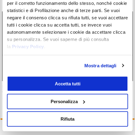
per il corretto funzionamento dello stesso, nonché cookie
28/07/26 18:57
statistici e di Profilazione anche di terze parti. Se vuoi
negare il consenso clicca su rifiuta tutti, se vuoi accettare
tutti i cookie clicca su accetta tutti, se invece vuoi
autonomamente selezionare i cookie da accettare clicca
su personalizza. Se vuoi saperne di più consulta
la
Privacy Policy
.
Mostra dettagli
Accetta tutti
Un grande fondo di investimento è preoccupato per il
futuro del settore crypto: rischio di forte centralizzazione
entro il 2030
Personalizza
28/07/26 17:27
Rifiuta