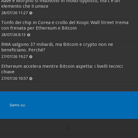
Aave e Morpho si muovono in modo opposto, ma c’è un
elemento che li unisce
28/07/26 11:27
Tonfo dei chip in Corea e crollo del Kospi: Wall Street trema
con frenata per Ethereum e Bitcoin
28/07/26 8:13
RWA valgono 37 miliardi, ma Bitcoin e crypto non ne
beneficiano. Perché?
27/07/26 19:27
Ethereum accelera mentre Bitcoin aspetta: i livelli tecnici
chiave
27/07/26 10:57
Siamo su: