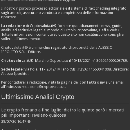
Il nostro rigoroso processo editoriale e il sistema di fact checking integrato
sugli articoli, assicurano veridicità e completezza delle informazioni
riportate.
La
redazione
di Criptovaluta.it® fornisce quotidianamente news, guide,
analisi ed esclusive legati al mondo di Bitcoin, criptovalute, Defi e Web3.
Tutte le informazioni contenute su questo sito non costituiscono consigli e
solleciti all'investimento.
Criptovaluta.it® è un marchio registrato di proprietà della ALESSIO
IPPOLITO S.R.L. Editore.
Criptovaluta.it®
: Marchio Depositato il 15/12/2021 n° 302021000203789.
Sede legale
: Via Pola, 11 - 20124 Milano (MI). P.IVA: 14569041008. Direttore:
Alessio Ippolito.
Per contattare la redazione, visita la pagina dei
contatti
o invia una email
all'indirizzo:
redazione@criptovaluta.it
.
Ultimissime Analisi Crypto
Le crypto frenano a fine luglio: dietro le quinte però i mercati
più importanti rivelano qualcosa
28/07/26 16:47