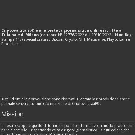
Criptovaluta.it® è una testata giornalistica online iscritta al
Tribunale di Milano
(iscrizione N° 12776/2022 del 10/10/2022 – Num. Reg.
Stampa 143) specializzata su Bitcoin, Crypto, NFT, Metaverse, Play to Earn e
Blockchain.
Tutti i diritti e la riproduzione sono riservati. È vietata la riproduzione anche
parziale senza citazione e/o menzione di Criptovaluta.it®.
Mission
Il nostro scopo è quello di fornire supporto informativo in modo pratico e in
parole semplici - rispettando etica e rigore giornalistico - a tutti coloro che
dimostrano interesse verso Bitcoin e Crypto.