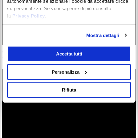
autonomamente selezionare i cookie da accettare clicca
su personalizza. Se vuoi saperne di più consulta
la
Privacy Policy
.
Mostra dettagli
Anche Solana scende in campo per il Clarity Act: “È ora di
Accetta tutti
agire”. Il tempo però è quasi terminato
29/07/26 17:17
Personalizza
Rifiuta