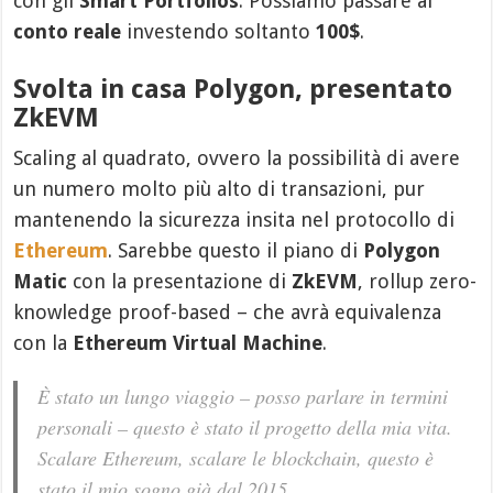
con gli
Smart Portfolios
. Possiamo passare al
conto reale
investendo soltanto
100$
.
Svolta in casa Polygon, presentato
ZkEVM
Scaling al quadrato, ovvero la possibilità di avere
un numero molto più alto di transazioni, pur
mantenendo la sicurezza insita nel protocollo di
Ethereum
. Sarebbe questo il piano di
Polygon
Matic
con la presentazione di
ZkEVM
, rollup zero-
knowledge proof-based – che avrà equivalenza
con la
Ethereum Virtual Machine
.
È stato un lungo viaggio – posso parlare in termini
personali – questo è stato il progetto della mia vita.
Scalare Ethereum, scalare le blockchain, questo è
stato il mio sogno già dal 2015.