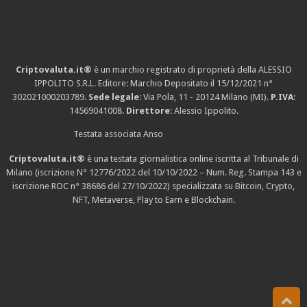
Criptovaluta.it®
è un marchio registrato di proprietà della ALESSIO
IPPOLITO S.R.L. Editore: Marchio Depositato il 15/12/2021
n°
302021000203789
.
Sede legale
: Via Pola, 11 - 20124 Milano (MI).
P.IVA
:
14569041008.
Direttore
: Alessio Ippolito.
Testata associata Anso
Criptovaluta.it®
è una testata giornalistica online iscritta al Tribunale di
Milano (iscrizione N° 12776/2022 del 10/10/2022 – Num. Reg. Stampa 143 e
iscrizione
ROC n° 38686
del 27/10/2022) specializzata su Bitcoin, Crypto,
NFT, Metaverse, Play to Earn e Blockchain.