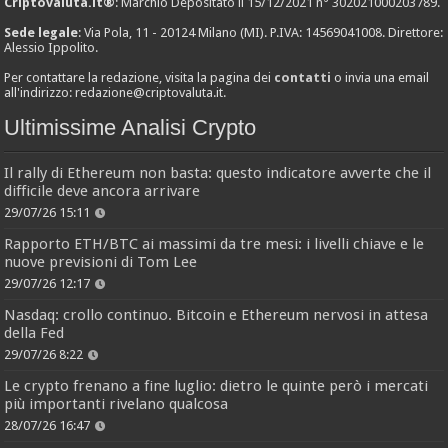
Criptovaluta.it®
: Marchio Depositato il 15/12/2021 n° 302021000203789.
Sede legale
: Via Pola, 11 - 20124 Milano (MI). P.IVA: 14569041008. Direttore:
Alessio Ippolito.
Per contattare la redazione, visita la pagina dei
contatti
o invia una email
all'indirizzo:
redazione@criptovaluta.it
.
Ultimissime Analisi Crypto
Il rally di Ethereum non basta: questo indicatore avverte che il
difficile deve ancora arrivare
29/07/26 15:11
Rapporto ETH/BTC ai massimi da tre mesi: i livelli chiave e le
nuove previsioni di Tom Lee
29/07/26 12:17
Nasdaq: crollo continuo. Bitcoin e Ethereum nervosi in attesa
della Fed
29/07/26 8:22
Le crypto frenano a fine luglio: dietro le quinte però i mercati
più importanti rivelano qualcosa
28/07/26 16:47