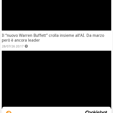
Il “nuovo Warren Buffett” crolla insieme all’AI. Da marzo
però è ancora leader
28/07/26 20:17