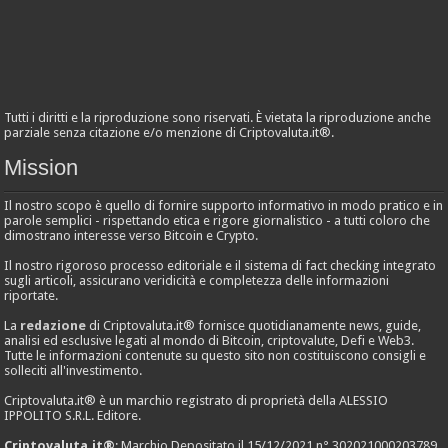
Tutti i diritti e la riproduzione sono riservati. È vietata la riproduzione anche
parziale senza citazione e/o menzione di Criptovaluta.it®.
Mission
Il nostro scopo è quello di fornire supporto informativo in modo pratico e in
parole semplici - rispettando etica e rigore giornalistico - a tutti coloro che
dimostrano interesse verso Bitcoin e Crypto.
Il nostro rigoroso processo editoriale e il sistema di fact checking integrato
sugli articoli, assicurano veridicità e completezza delle informazioni
riportate.
La
redazione
di Criptovaluta.it® fornisce quotidianamente news, guide,
analisi ed esclusive legati al mondo di Bitcoin, criptovalute, Defi e Web3.
Tutte le informazioni contenute su questo sito non costituiscono consigli e
solleciti all'investimento.
Criptovaluta.it® è un marchio registrato di proprietà della ALESSIO
IPPOLITO S.R.L. Editore.
Criptovaluta.it®
: Marchio Depositato il 15/12/2021 n° 302021000203789.