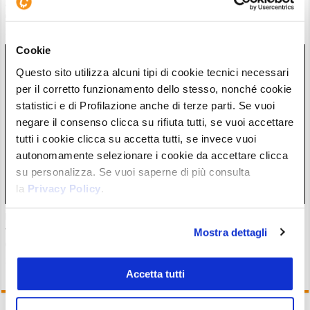
Zcash completa l’atteso aggiornamento Ironwood: la supply
di $ZEC è ora verificata
28/07/26 18:57
Cookie
Questo sito utilizza alcuni tipi di cookie tecnici necessari
per il corretto funzionamento dello stesso, nonché cookie
statistici e di Profilazione anche di terze parti. Se vuoi
negare il consenso clicca su rifiuta tutti, se vuoi accettare
tutti i cookie clicca su accetta tutti, se invece vuoi
autonomamente selezionare i cookie da accettare clicca
su personalizza. Se vuoi saperne di più consulta
la
Privacy Policy
.
Un grande fondo di investimento è preoccupato per il
futuro del settore crypto: rischio di forte centralizzazione
Mostra dettagli
entro il 2030
28/07/26 17:27
Accetta tutti