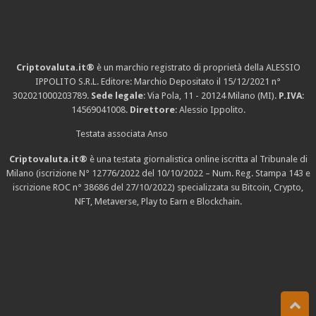
Criptovaluta.it®
è un marchio registrato di proprietà della ALESSIO
IPPOLITO S.R.L. Editore: Marchio Depositato il 15/12/2021
n°
302021000203789
.
Sede legale
: Via Pola, 11 - 20124 Milano (MI).
P.IVA
:
14569041008.
Direttore
: Alessio Ippolito.
Testata associata Anso
Criptovaluta.it®
è una testata giornalistica online iscritta al Tribunale di
Milano (iscrizione N° 12776/2022 del 10/10/2022 – Num. Reg. Stampa 143 e
iscrizione
ROC n° 38686
del 27/10/2022) specializzata su Bitcoin, Crypto,
NFT, Metaverse, Play to Earn e Blockchain.