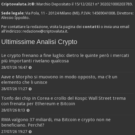
Criptovaluta.it®
: Marchio Depositato il 15/12/2021 n° 302021000203789.
Sede legale
: Via Pola, 11 - 20124 Milano (MI). P.IVA: 14569041008. Direttore:
Alessio Ippolito.
Per contattare la redazione, visita la pagina dei
contatti
o invia una email
all'indirizzo:
redazione@criptovaluta.it
.
Ultimissime Analisi Crypto
Le crypto frenano a fine luglio: dietro le quinte però i mercati
più importanti rivelano qualcosa
28/07/26 16:47
Aave e Morpho si muovono in modo opposto, ma c’è un
elemento che li unisce
28/07/26 11:27
Tonfo dei chip in Corea e crollo del Kospi: Wall Street trema
con frenata per Ethereum e Bitcoin
28/07/26 8:13
RWA valgono 37 miliardi, ma Bitcoin e crypto non ne
beneficiano. Perché?
27/07/26 19:27