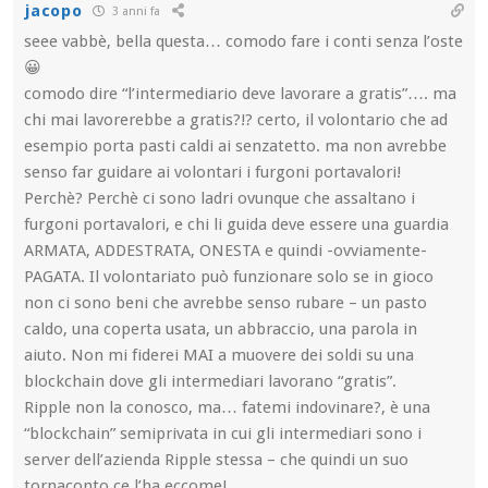
jacopo
3 anni fa
seee vabbè, bella questa… comodo fare i conti senza l’oste
😀
comodo dire “l’intermediario deve lavorare a gratis”…. ma
chi mai lavorerebbe a gratis?!? certo, il volontario che ad
esempio porta pasti caldi ai senzatetto. ma non avrebbe
senso far guidare ai volontari i furgoni portavalori!
Perchè? Perchè ci sono ladri ovunque che assaltano i
furgoni portavalori, e chi li guida deve essere una guardia
ARMATA, ADDESTRATA, ONESTA e quindi -ovviamente-
PAGATA. Il volontariato può funzionare solo se in gioco
non ci sono beni che avrebbe senso rubare – un pasto
caldo, una coperta usata, un abbraccio, una parola in
aiuto. Non mi fiderei MAI a muovere dei soldi su una
blockchain dove gli intermediari lavorano “gratis”.
Ripple non la conosco, ma… fatemi indovinare?, è una
“blockchain” semiprivata in cui gli intermediari sono i
server dell’azienda Ripple stessa – che quindi un suo
tornaconto ce l’ha eccome!