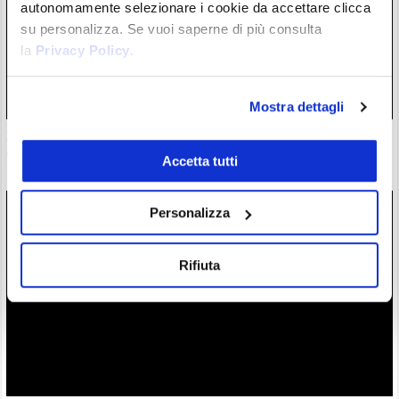
autonomamente selezionare i cookie da accettare clicca
su personalizza. Se vuoi saperne di più consulta
la
Privacy Policy
.
Mostra dettagli
Zcash completa l’atteso aggiornamento Ironwood: la supply
di $ZEC è ora verificata
Accetta tutti
28/07/26 18:57
Personalizza
Rifiuta