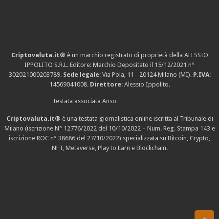
Criptovaluta.it®
è un marchio registrato di proprietà della ALESSIO
IPPOLITO S.R.L. Editore: Marchio Depositato il 15/12/2021
n°
302021000203789
.
Sede legale
: Via Pola, 11 - 20124 Milano (MI).
P.IVA
:
14569041008.
Direttore
: Alessio Ippolito.
Testata associata Anso
Criptovaluta.it®
è una testata giornalistica online iscritta al Tribunale di
Milano (iscrizione N° 12776/2022 del 10/10/2022 – Num. Reg. Stampa 143 e
iscrizione
ROC n° 38686
del 27/10/2022) specializzata su Bitcoin, Crypto,
NFT, Metaverse, Play to Earn e Blockchain.