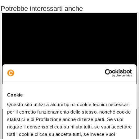
Potrebbe interessarti anche
Il “nuovo Warren Buffett” crolla insieme all’AI. Da marzo
Cookie
però è ancora leader
28/07/26 20:17
Questo sito utilizza alcuni tipi di cookie tecnici necessari
per il corretto funzionamento dello stesso, nonché cookie
statistici e di Profilazione anche di terze parti. Se vuoi
negare il consenso clicca su rifiuta tutti, se vuoi accettare
tutti i cookie clicca su accetta tutti, se invece vuoi