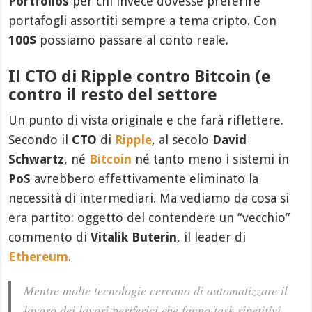
Portfolios
per chi invece dovesse preferire
portafogli assortiti sempre a tema cripto. Con
100$
possiamo passare al conto reale.
Il CTO di Ripple contro Bitcoin (e
contro il resto del settore
Un punto di vista originale e che farà riflettere.
Secondo il
CTO
di
Ripple
, al secolo
David
Schwartz
, né
Bitcoin
né tanto meno i sistemi in
PoS
avrebbero effettivamente eliminato la
necessità di intermediari. Ma vediamo da cosa si
era partito: oggetto del contendere un “vecchio”
commento di
Vitalik Buterin
, il leader di
Ethereum
.
Mentre molte tecnologie cercano di automatizzare il
lavoro dei lavori periferici che fanno task ripetitivi,