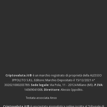
Criptovaluta.it®
è un marchio registrato di proprietà della ALESSIO
IPPOLITO S.R.L. Editore: Marchio Depositato il 15/12/2021
n°
302021000203789
.
Sede legale
: Via Pola, 11 - 20124 Milano (MI).
P.IVA
:
14569041008.
Direttore
: Alessio Ippolito.
Testata associata Anso
Criptovaluta.it®
è una testata giornalistica online iscritta al Tribunale di