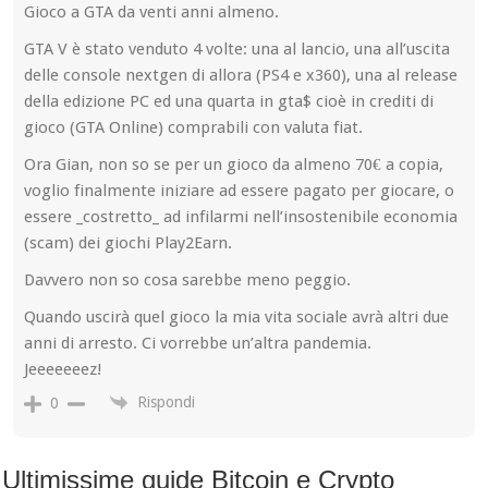
Gioco a GTA da venti anni almeno.
GTA V è stato venduto 4 volte: una al lancio, una all’uscita
delle console nextgen di allora (PS4 e x360), una al release
della edizione PC ed una quarta in gta$ cioè in crediti di
gioco (GTA Online) comprabili con valuta fiat.
Ora Gian, non so se per un gioco da almeno 70€ a copia,
voglio finalmente iniziare ad essere pagato per giocare, o
essere _costretto_ ad infilarmi nell’insostenibile economia
(scam) dei giochi Play2Earn.
Davvero non so cosa sarebbe meno peggio.
Quando uscirà quel gioco la mia vita sociale avrà altri due
anni di arresto. Ci vorrebbe un’altra pandemia.
Jeeeeeeez!
Rispondi
0
Ultimissime guide Bitcoin e Crypto