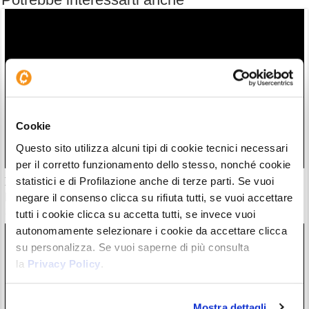
Cookie
Questo sito utilizza alcuni tipi di cookie tecnici necessari
per il corretto funzionamento dello stesso, nonché cookie
statistici e di Profilazione anche di terze parti. Se vuoi
Il “nuovo Warren Buffett” crolla insieme all’AI. Da marzo
però è ancora leader
negare il consenso clicca su rifiuta tutti, se vuoi accettare
28/07/26 20:17
tutti i cookie clicca su accetta tutti, se invece vuoi
autonomamente selezionare i cookie da accettare clicca
su personalizza. Se vuoi saperne di più consulta
la
Privacy Policy
.
Mostra dettagli