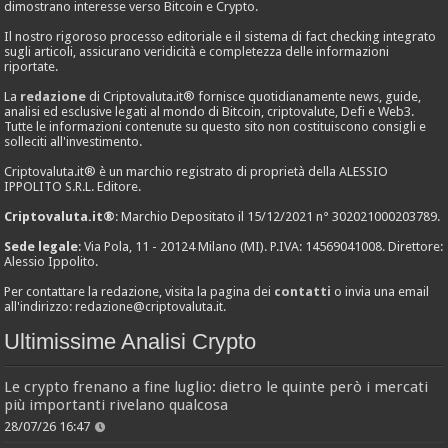
dimostrano interesse verso Bitcoin e Crypto.
Il nostro rigoroso processo editoriale e il sistema di fact checking integrato
sugli articoli, assicurano veridicità e completezza delle informazioni
riportate.
La
redazione
di Criptovaluta.it® fornisce quotidianamente news, guide,
analisi ed esclusive legati al mondo di Bitcoin, criptovalute, Defi e Web3.
Tutte le informazioni contenute su questo sito non costituiscono consigli e
solleciti all'investimento.
Criptovaluta.it® è un marchio registrato di proprietà della ALESSIO
IPPOLITO S.R.L. Editore.
Criptovaluta.it®
: Marchio Depositato il 15/12/2021 n° 302021000203789.
Sede legale
: Via Pola, 11 - 20124 Milano (MI). P.IVA: 14569041008. Direttore:
Alessio Ippolito.
Per contattare la redazione, visita la pagina dei
contatti
o invia una email
all'indirizzo:
redazione@criptovaluta.it
.
Ultimissime Analisi Crypto
Le crypto frenano a fine luglio: dietro le quinte però i mercati
più importanti rivelano qualcosa
28/07/26 16:47