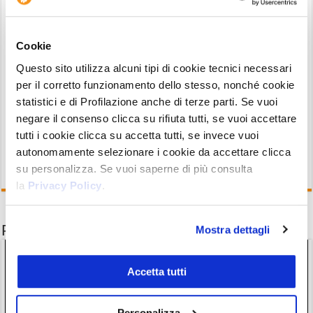
e fondamentali.
Il portafoglio di Criptovaluta.it
è
sempre liberamente consultabile sul sito.
Indicazioni tecniche aggiornate su questa e tutte
Cookie
le altre più interessanti cryptovalute vengono
Questo sito utilizza alcuni tipi di cookie tecnici necessari
quotidianamente diramate dal nostro
canale
per il corretto funzionamento dello stesso, nonché cookie
statistici e di Profilazione anche di terze parti. Se vuoi
ufficiale Telegram
.
negare il consenso clicca su rifiuta tutti, se vuoi accettare
tutti i cookie clicca su accetta tutti, se invece vuoi
autonomamente selezionare i cookie da accettare clicca
su personalizza. Se vuoi saperne di più consulta
la
Privacy Policy
.
Potrebbe interessarti anche
Mostra dettagli
Accetta tutti
Personalizza