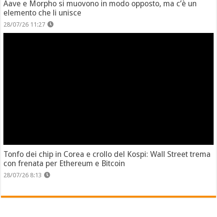
Aave e Morpho si muovono in modo opposto, ma c’è un
elemento che li unisce
28/07/26 11:27
Tonfo dei chip in Corea e crollo del Kospi: Wall Street trema
con frenata per Ethereum e Bitcoin
28/07/26 8:13