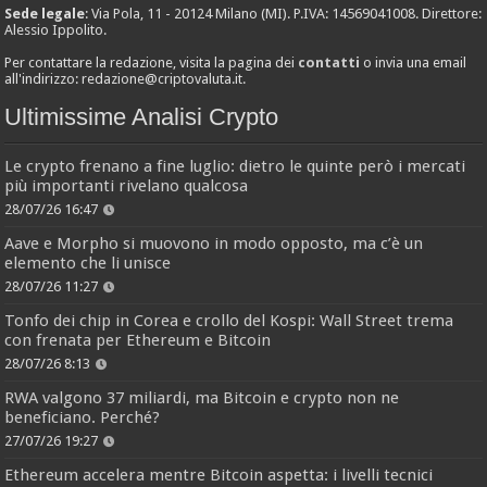
Sede legale
: Via Pola, 11 - 20124 Milano (MI). P.IVA: 14569041008. Direttore:
Alessio Ippolito.
Per contattare la redazione, visita la pagina dei
contatti
o invia una email
all'indirizzo:
redazione@criptovaluta.it
.
Ultimissime Analisi Crypto
Le crypto frenano a fine luglio: dietro le quinte però i mercati
più importanti rivelano qualcosa
28/07/26 16:47
Aave e Morpho si muovono in modo opposto, ma c’è un
elemento che li unisce
28/07/26 11:27
Tonfo dei chip in Corea e crollo del Kospi: Wall Street trema
con frenata per Ethereum e Bitcoin
28/07/26 8:13
RWA valgono 37 miliardi, ma Bitcoin e crypto non ne
beneficiano. Perché?
27/07/26 19:27
Ethereum accelera mentre Bitcoin aspetta: i livelli tecnici