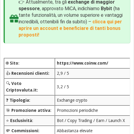
👉 Attualmente, tra gli
exchange di maggior
spessore
, approvato MiCA, indichiamo
Bybit
(ha
tante funzionalità, un volume superiore e vantaggi
incredibili, ottenibili fin da subito) –
clicca qui per
aprire un account e beneficiare di tanti bonus
proposti!
🌐
Sito
:
https://www.coinw.com/
👍
Recensioni clienti:
2,9 / 5
🔍
Voto
3,2 / 5
Criptovaluta.it:
❓
Tipologia:
Exchange crypto
🎯
Promozione attiva
:
Promozioni periodiche
⭐
Esclusività
:
Bot / Copy Trading / Earn / Launch X
💸
Commissioni
:
Abbastanza elevate