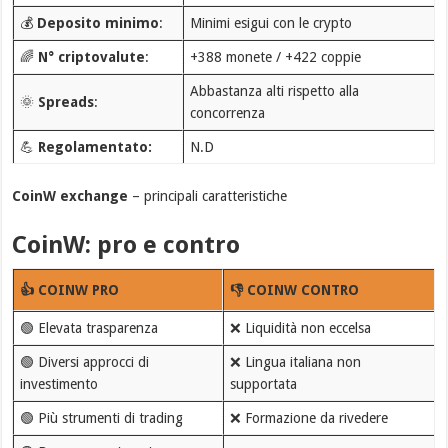
💰
Deposito minimo
:
Minimi esigui con le crypto
🌈
N° criptovalute
:
+388 monete / +422 coppie
Abbastanza alti rispetto alla
🌞
Spreads
:
concorrenza
💪
Regolamentato:
N.D
CoinW exchange
– principali caratteristiche
CoinW: pro e contro
👍 COINW PRO
👎 COINW CONTRO
🟢 Elevata trasparenza
❌ Liquidità non eccelsa
🟢 Diversi approcci di
❌ Lingua italiana non
investimento
supportata
🟢 Più strumenti di trading
❌ Formazione da rivedere