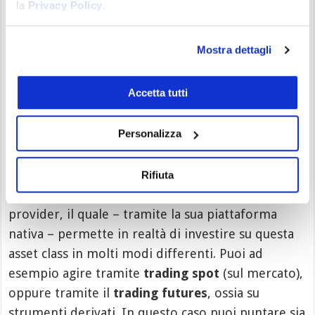
la
Privacy Policy
.
criptovalute e di comprare coin a propria
discrezione. In modo identico, ma opposto, una
volta acquistate ed inserite all’interno del wallet, è
Mostra dettagli
sempre possibile procedere con la loro eventuale
rivendita, incassando il controvalore in valuta fiat
Accetta tutti
(o convertendo i token in altre criptovalute).
Personalizza
Diversi approcci al trading crypto
L’acquisto fisico di criptovalute non rappresenta in
Rifiuta
realtà l’unico servizio di punta proposto dal
provider, il quale – tramite la sua piattaforma
nativa – permette in realtà di investire su questa
asset class in molti modi differenti. Puoi ad
esempio agire tramite
trading spot
(sul mercato),
oppure tramite il
trading futures
, ossia su
strumenti derivati. In questo caso puoi puntare sia