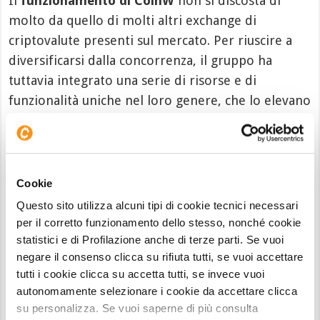
Il
funzionamento di CoinW
non si discosta di
molto da quello di molti altri exchange di
criptovalute presenti sul mercato. Per riuscire a
diversificarsi dalla concorrenza, il gruppo ha
tuttavia integrato una serie di risorse e di
funzionalità uniche nel loro genere, che lo elevano
– se così possiamo dire – in uno status di provider
alternativo, rispetto al tradizionale operatore per
la compravendita di asset crypto. Cerchiamo di
capirne di più esaminando alcuni punti pillar.
Cookie
Questo sito utilizza alcuni tipi di cookie tecnici necessari
Exchange puro di criptovalute
per il corretto funzionamento dello stesso, nonché cookie
statistici e di Profilazione anche di terze parti. Se vuoi
Stiamo parlando in questo caso della funzione di
negare il consenso clicca su rifiuta tutti, se vuoi accettare
acquisto espresso di asset crypto
, che permette
tutti i cookie clicca su accetta tutti, se invece vuoi
(tramite uno dei tanti sistemi di pagamento
autonomamente selezionare i cookie da accettare clicca
supportati) di accedere un vasto elenco di
su personalizza. Se vuoi saperne di più consulta