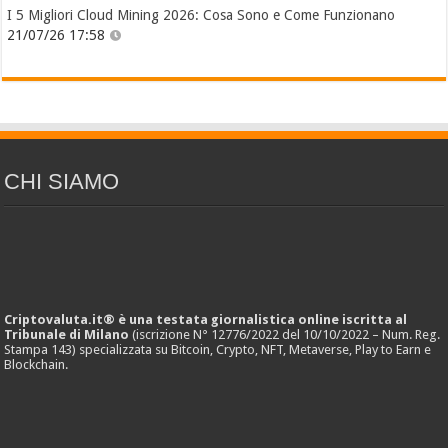
I 5 Migliori Cloud Mining 2026: Cosa Sono e Come Funzionano
21/07/26 17:58
CHI SIAMO
Criptovaluta.it® è una testata giornalistica online iscritta al
Tribunale di Milano
(iscrizione N° 12776/2022 del 10/10/2022 – Num. Reg.
Stampa 143) specializzata su Bitcoin, Crypto, NFT, Metaverse, Play to Earn e
Blockchain.