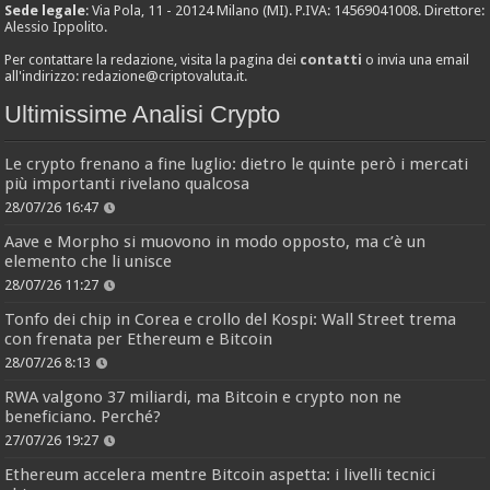
Sede legale
: Via Pola, 11 - 20124 Milano (MI). P.IVA: 14569041008. Direttore:
Alessio Ippolito.
Per contattare la redazione, visita la pagina dei
contatti
o invia una email
all'indirizzo:
redazione@criptovaluta.it
.
Ultimissime Analisi Crypto
Le crypto frenano a fine luglio: dietro le quinte però i mercati
più importanti rivelano qualcosa
28/07/26 16:47
Aave e Morpho si muovono in modo opposto, ma c’è un
elemento che li unisce
28/07/26 11:27
Tonfo dei chip in Corea e crollo del Kospi: Wall Street trema
con frenata per Ethereum e Bitcoin
28/07/26 8:13
RWA valgono 37 miliardi, ma Bitcoin e crypto non ne
beneficiano. Perché?
27/07/26 19:27
Ethereum accelera mentre Bitcoin aspetta: i livelli tecnici