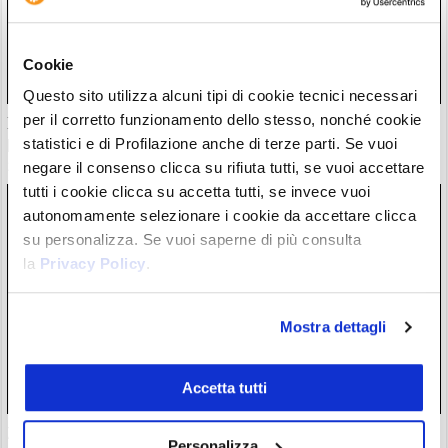
Cookie
Questo sito utilizza alcuni tipi di cookie tecnici necessari
per il corretto funzionamento dello stesso, nonché cookie
Il “nuovo Warren Buffett” crolla insieme all’AI. Da marzo
però è ancora leader
statistici e di Profilazione anche di terze parti. Se vuoi
28/07/26 20:17
negare il consenso clicca su rifiuta tutti, se vuoi accettare
tutti i cookie clicca su accetta tutti, se invece vuoi
autonomamente selezionare i cookie da accettare clicca
su personalizza. Se vuoi saperne di più consulta
la
Privacy Policy
.
Mostra dettagli
Accetta tutti
Zcash completa l’atteso aggiornamento Ironwood: la supply
Personalizza