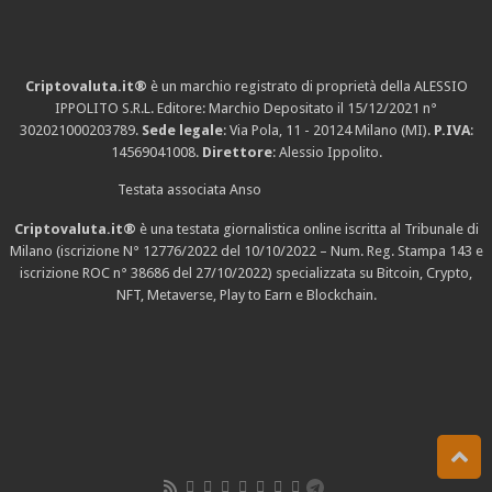
Criptovaluta.it®
è un marchio registrato di proprietà della ALESSIO
IPPOLITO S.R.L. Editore: Marchio Depositato il 15/12/2021
n°
302021000203789
.
Sede legale
: Via Pola, 11 - 20124 Milano (MI).
P.IVA
:
14569041008.
Direttore
: Alessio Ippolito.
Testata associata Anso
Criptovaluta.it®
è una testata giornalistica online iscritta al Tribunale di
Milano (iscrizione N° 12776/2022 del 10/10/2022 – Num. Reg. Stampa 143 e
iscrizione
ROC n° 38686
del 27/10/2022) specializzata su Bitcoin, Crypto,
NFT, Metaverse, Play to Earn e Blockchain.