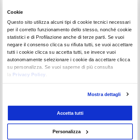
quanta parte del valore depositato puoi prendere
Cookie
in prestito.
Questo sito utilizza alcuni tipi di cookie tecnici necessari
per il corretto funzionamento dello stesso, nonché cookie
Questo valore cambia da piattaforma a
statistici e di Profilazione anche di terze parti. Se vuoi
piattaforma e da asset ad asset.
In genere va da
negare il consenso clicca su rifiuta tutti, se vuoi accettare
un 50% fino ad un 90%.
Su Aave potete abilitare
tutti i cookie clicca su accetta tutti, se invece vuoi
l’E-Mode per aumentare questo fattore e poter
autonomamente selezionare i cookie da accettare clicca
prendere in prestito più crypto, abbassando
su personalizza. Se vuoi saperne di più consulta
la
Privacy Policy
.
indirettamente anche il prezzo di liquidazione.
Come proteggersi dalla
Mostra dettagli
liquidazione: consigli utili
La chiave per affrontare con professionalità il
Accetta tutti
rischio di liquidazione, sia esso sui futures o su
protocolli di lending, è
gestire attentamente la
Personalizza
propria esposizione al rischio
. Dobbiamo essere