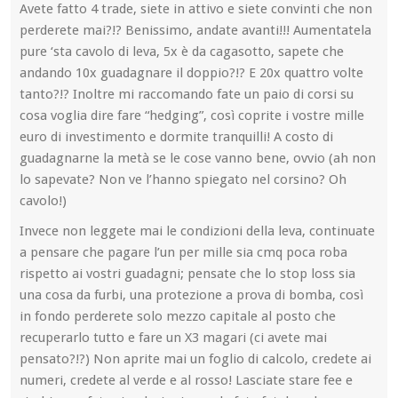
Avete fatto 4 trade, siete in attivo e siete convinti che non
perderete mai?!? Benissimo, andate avanti!!! Aumentatela
pure ‘sta cavolo di leva, 5x è da cagasotto, sapete che
andando 10x guadagnare il doppio?!? E 20x quattro volte
tanto?!? Inoltre mi raccomando fate un paio di corsi su
cosa voglia dire fare “hedging”, così coprite i vostre mille
euro di investimento e dormite tranquilli! A costo di
guadagnarne la metà se le cose vanno bene, ovvio (ah non
lo sapevate? Non ve l’hanno spiegato nel corsino? Oh
cavolo!)
Invece non leggete mai le condizioni della leva, continuate
a pensare che pagare l’un per mille sia cmq poca roba
rispetto ai vostri guadagni; pensate che lo stop loss sia
una cosa da furbi, una protezione a prova di bomba, così
in fondo perderete solo mezzo capitale al posto che
recuperarlo tutto e fare un X3 magari (ci avete mai
pensato?!?) Non aprite mai un foglio di calcolo, credete ai
numeri, credete al verde e al rosso! Lasciate stare fee e