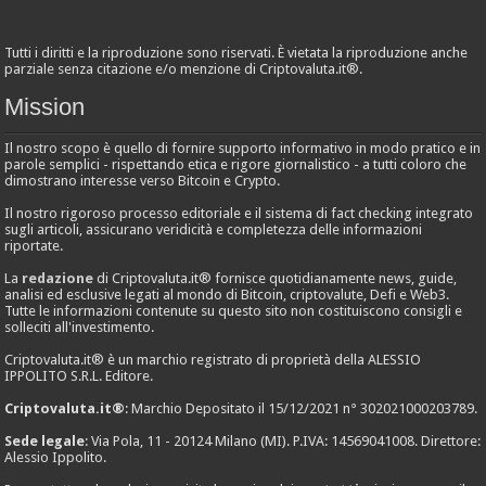
Tutti i diritti e la riproduzione sono riservati. È vietata la riproduzione anche
parziale senza citazione e/o menzione di Criptovaluta.it®.
Mission
Il nostro scopo è quello di fornire supporto informativo in modo pratico e in
parole semplici - rispettando etica e rigore giornalistico - a tutti coloro che
dimostrano interesse verso Bitcoin e Crypto.
Il nostro rigoroso processo editoriale e il sistema di fact checking integrato
sugli articoli, assicurano veridicità e completezza delle informazioni
riportate.
La
redazione
di Criptovaluta.it® fornisce quotidianamente news, guide,
analisi ed esclusive legati al mondo di Bitcoin, criptovalute, Defi e Web3.
Tutte le informazioni contenute su questo sito non costituiscono consigli e
solleciti all'investimento.
Criptovaluta.it® è un marchio registrato di proprietà della ALESSIO
IPPOLITO S.R.L. Editore.
Criptovaluta.it®
: Marchio Depositato il 15/12/2021 n° 302021000203789.
Sede legale
: Via Pola, 11 - 20124 Milano (MI). P.IVA: 14569041008. Direttore:
Alessio Ippolito.