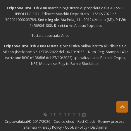
Criptovaluta.it®
è un marchio registrato di proprietà della ALESSIO
IPPOLITO S.R.L. Editore: Marchio Depositato il 15/12/2021
n°
302021000203789
.
Sede legale
: Via Pola, 11 - 20124 Milano (MI).
P.IVA
:
14569041008.
Direttore
: Alessio Ippolito.
Testata associata Anso
Criptovaluta.it®
è una testata giornalistica online iscritta al Tribunale di
Milano (iscrizione N° 12776/2022 del 10/10/2022 – Num. Reg. Stampa 143 e
iscrizione
ROC n° 38686
del 27/10/2022) specializzata su Bitcoin, Crypto,
NFT, Metaverse, Play to Earn e Blockchain.
Criptovaluta.it® 2017/2026 -
Codice etico
-
Fact Check
-
Review process
-
Sitemap
-
Privacy Policy
-
Cookie Policy
-
Disclaimer