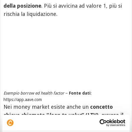
della posizione
. Più si avvicina ad valore 1, più si
rischia la liquidazione.
Esempio borrow ed health factor
–
Fonte dati
:
https://app.aave.com
Nei money market esiste anche un
concetto
chiave chiamato “
loan to value
” (LTV), ovvero il
livello massimo consentito di indebitamento
rispetto al valore del collaterale
. Indica cioè