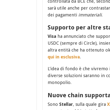
controllata da BCE che, second
sarà utile anche per contrasta
dei pagamenti
immateriali
.
Supporto per altre st
Visa
ha annunciato che support
USDC (sempre di Circle), insi
altra entità che ha ottenuto 
qui in esclusiva
.
L’idea di fondo è che vivrem
diverse soluzioni saranno in c
monopolio.
Nuove chain support
Sono
Stellar
, sulla quale gira