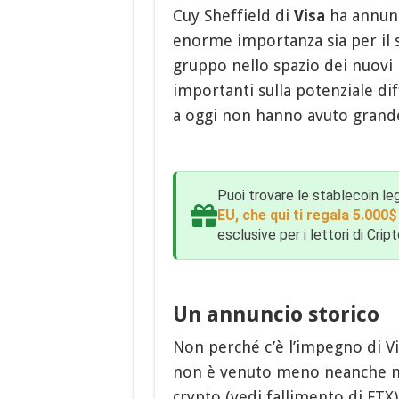
Cuy Sheffield di
Visa
ha annunci
enorme importanza sia per il s
gruppo nello spazio dei nuovi 
importanti sulla potenziale di
a oggi non hanno avuto grande
Puoi trovare le stablecoin le
EU, che qui ti regala 5.000
esclusive per i lettori di Crip
Un annuncio storico
Non perché c’è l’impegno di Vis
non è venuto meno neanche ne
crypto (vedi fallimento di FTX)