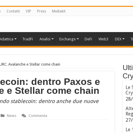
e
Contatti
VIP
Press
Mediakit
idattica
TradFi
Analisi
Exchange
DeFi
Web3
DEX
T
EURC. Avalanche e Stellar come chain
Ult
Cry
lecoin: dentro Paxos e
Le 
 e Stellar come chain
Cry
28/
ndo stablecoin: dentro anche due nuove
Alt
Reg
News
Commenta
27/
Le 