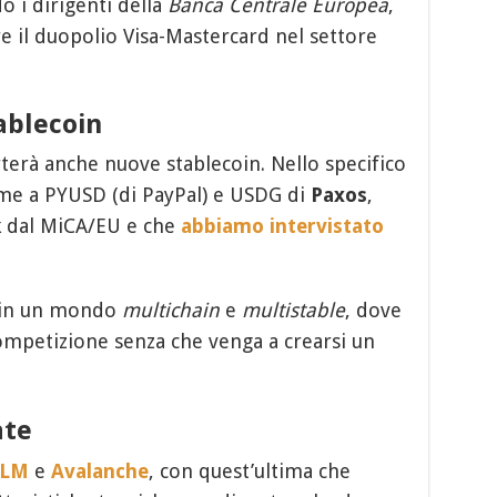
o i dirigenti della
Banca Centrale Europea
,
re il duopolio Visa-Mastercard nel settore
ablecoin
erà anche nuove stablecoin. Nello specifico
eme a PYUSD (di PayPal) e USDG di
Paxos
,
ok dal MiCA/EU e che
abbiamo intervistato
o in un mondo
multichain
e
multistable
, dove
ompetizione senza che venga a crearsi un
ate
XLM
e
Avalanche
, con quest’ultima che