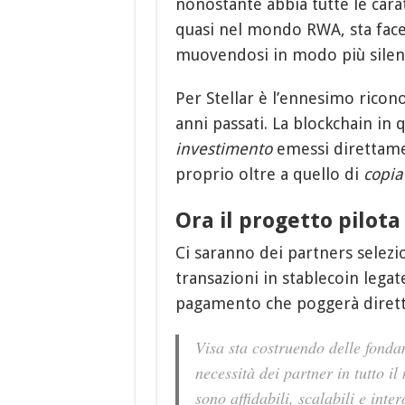
nonostante abbia tutte le cara
quasi nel mondo RWA, sta face
muovendosi in modo più silenzi
Per Stellar è l’ennesimo ricon
anni passati. La blockchain in 
investimento
emessi direttam
proprio oltre a quello di
copia
Ora il progetto pilota
Ci saranno dei partners selezio
transazioni in stablecoin legat
pagamento che poggerà dirett
Visa sta costruendo delle fonda
necessità dei partner in tutto 
sono affidabili, scalabili e int