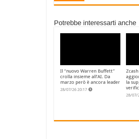
Potrebbe interessarti anche
Il “nuovo Warren Buffett”
Zcash
crolla insieme all’AI. Da
aggio
marzo però è ancora leader
la sup
verifi
28/07/26 20:17
28/07/