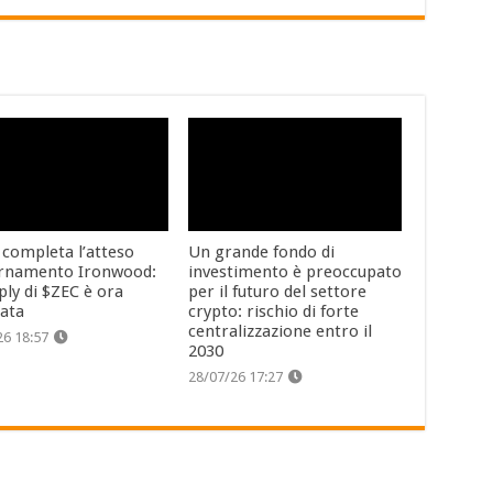
 completa l’atteso
Un grande fondo di
rnamento Ironwood:
investimento è preoccupato
ply di $ZEC è ora
per il futuro del settore
cata
crypto: rischio di forte
centralizzazione entro il
26 18:57
2030
28/07/26 17:27