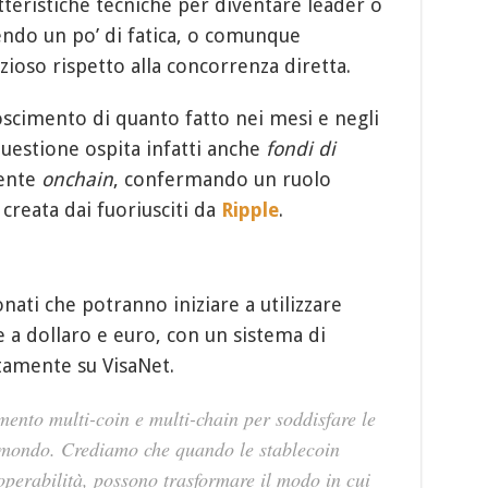
tteristiche tecniche per diventare leader o
ndo un po’ di fatica, o comunque
oso rispetto alla concorrenza diretta.
oscimento di quanto fatto nei mesi e negli
questione ospita infatti anche
fondi di
ente
onchain
, confermando un ruolo
creata dai fuoriusciti da
Ripple
.
nati che potranno iniziare a utilizzare
e a dollaro e euro, con un sistema di
amente su VisaNet.
mento multi-coin e multi-chain per soddisfare le
il mondo. Crediamo che quando le stablecoin
eroperabilità, possono trasformare il modo in cui