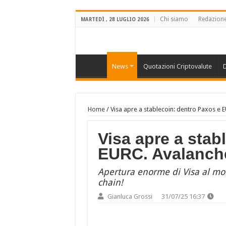
Chi siamo
Redazion
MARTEDÌ , 28 LUGLIO 2026
News
Quotazioni Criptovalute
D
Home
/
Visa apre a stablecoin: dentro Paxos e 
Visa apre a stab
EURC. Avalanche
Apertura enorme di Visa al mo
chain!
Gianluca Grossi
31/07/25 16:37