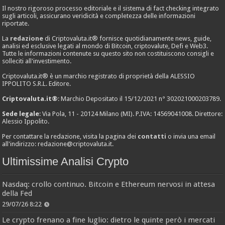
Il nostro rigoroso processo editoriale e il sistema di fact checking integrato
sugli articoli, assicurano veridicità e completezza delle informazioni
riportate.
La
redazione
di Criptovaluta.it® fornisce quotidianamente news, guide,
analisi ed esclusive legati al mondo di Bitcoin, criptovalute, Defi e Web3.
Tutte le informazioni contenute su questo sito non costituiscono consigli e
solleciti all'investimento.
Criptovaluta.it® è un marchio registrato di proprietà della ALESSIO
IPPOLITO S.R.L. Editore.
Criptovaluta.it®
: Marchio Depositato il 15/12/2021 n° 302021000203789.
Sede legale
: Via Pola, 11 - 20124 Milano (MI). P.IVA: 14569041008. Direttore:
Alessio Ippolito.
Per contattare la redazione, visita la pagina dei
contatti
o invia una email
all'indirizzo:
redazione@criptovaluta.it
.
Ultimissime Analisi Crypto
Nasdaq: crollo continuo. Bitcoin e Ethereum nervosi in attesa
della Fed
29/07/26 8:22
Le crypto frenano a fine luglio: dietro le quinte però i mercati