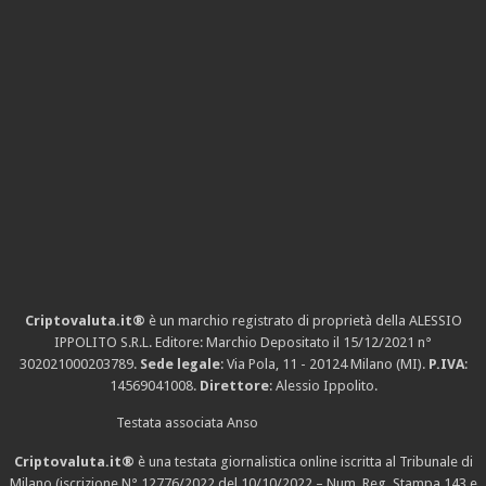
Criptovaluta.it®
è un marchio registrato di proprietà della ALESSIO
IPPOLITO S.R.L. Editore: Marchio Depositato il 15/12/2021
n°
302021000203789
.
Sede legale
: Via Pola, 11 - 20124 Milano (MI).
P.IVA
:
14569041008.
Direttore
: Alessio Ippolito.
Testata associata Anso
Criptovaluta.it®
è una testata giornalistica online iscritta al Tribunale di
Milano (iscrizione N° 12776/2022 del 10/10/2022 – Num. Reg. Stampa 143 e