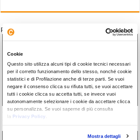
Potrebbe interessarti anche
Cookie
Questo sito utilizza alcuni tipi di cookie tecnici necessari
per il corretto funzionamento dello stesso, nonché cookie
statistici e di Profilazione anche di terze parti. Se vuoi
negare il consenso clicca su rifiuta tutti, se vuoi accettare
tutti i cookie clicca su accetta tutti, se invece vuoi
autonomamente selezionare i cookie da accettare clicca
su personalizza. Se vuoi saperne di più consulta
60 milioni liquidati per sbaglio saranno rimborsati dal
la
Privacy Policy
.
gestore crypto dei perp TradFi
29/07/26 10:22
Mostra dettagli