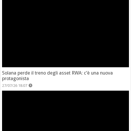
Solana perde il treno degli asset RWA: c’è una nuova
protagonista
27/07/26 18:07