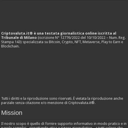
Criptovaluta.it® è una testata giornalistica online iscritta al
Tribunale di Milano
(iscrizione N° 12776/2022 del 10/10/2022 – Num. Reg.
Stampa 143) specializzata su Bitcoin, Crypto, NFT, Metaverse, Play to Earn e
Blockchain.
Tutti i diritti e la riproduzione sono riservati. È vietata la riproduzione anche
parziale senza citazione e/o menzione di Criptovaluta.it®.
Mission
Il nostro scopo è quello di fornire supporto informativo in modo pratico e in
parole semplici - rispettando etica e rigore giornalistico - a tutti coloro che