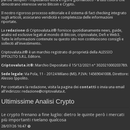
dimostrano interesse verso Bitcoin e Crypto.
Il nostro rigoroso processo editoriale e il sistema di fact checking integrato
sugli articoli, assicurano veridicità e completezza delle informazioni
riportate.
La
redazione
di Criptovaluta.it® fornisce quotidianamente news, guide,
analisi ed esclusive legati al mondo di Bitcoin, criptovalute, Defi e Web3.
Tutte le informazioni contenute su questo sito non costituiscono consigli e
solleciti all'investimento.
Criptovaluta.it® è un marchio registrato di proprietà della ALESSIO
IPPOLITO S.R.L. Editore.
Criptovaluta.it®
: Marchio Depositato il 15/12/2021 n° 302021000203789.
Sede legale
: Via Pola, 11 - 20124 Milano (MI). P.IVA: 14569041008. Direttore:
Alessio Ippolito.
Per contattare la redazione, visita la pagina dei
contatti
o invia una email
all'indirizzo:
redazione@criptovaluta.it
.
Ultimissime Analisi Crypto
Le crypto frenano a fine luglio: dietro le quinte però i mercati
più importanti rivelano qualcosa
28/07/26 16:47