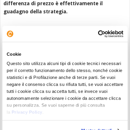
differenza di prezzo è effettivamente il
guadagno della strategia.
Cookie
Questo sito utilizza alcuni tipi di cookie tecnici necessari
per il corretto funzionamento dello stesso, nonché cookie
statistici e di Profilazione anche di terze parti. Se vuoi
negare il consenso clicca su rifiuta tutti, se vuoi accettare
tutti i cookie clicca su accetta tutti, se invece vuoi
autonomamente selezionare i cookie da accettare clicca
Chiusura pozione short sul petrolio
–
Fonte dati
:
su personalizza. Se vuoi saperne di più consulta
https://x.com/arkham
la
Privacy Policy
.
Detto ciò, non possiamo avere la certezza assoluta
che l’operazione sia stata strutturata esattamente
in questo modo, dal momento che non abbiamo