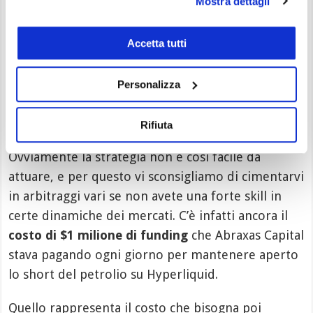
Mostra dettagli
visibilità sulle eventuali posizioni aperte nei
mercati off-chain. Tuttavia
possiamo ipotizzare
Accetta tutti
sia andata così
, viste le tempistiche delle
operazioni e il background di Abraxas.
Personalizza
Attenzione ai rischi nascosti della
Rifiuta
strategia
Ovviamente la strategia non è così facile da
attuare, e per questo vi sconsigliamo di cimentarvi
in arbitraggi vari se non avete una forte skill in
certe dinamiche dei mercati. C’è infatti ancora il
costo di $1 milione di funding
che Abraxas Capital
stava pagando ogni giorno per mantenere aperto
lo short del petrolio su Hyperliquid.
Quello rappresenta il costo che bisogna poi