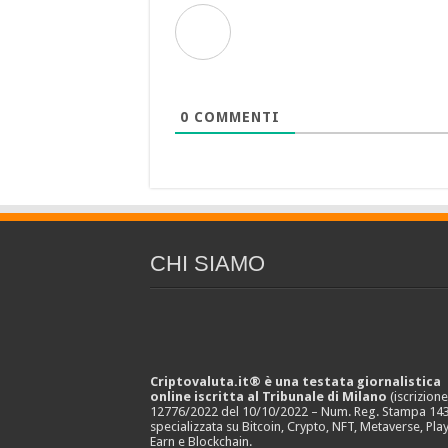
0
COMMENTI
CHI SIAMO
Criptovaluta.it® è una testata giornalistica
online iscritta al Tribunale di Milano
(iscrizion
12776/2022 del 10/10/2022 – Num. Reg. Stampa 143
specializzata su Bitcoin, Crypto, NFT, Metaverse, Play
Earn e Blockchain.