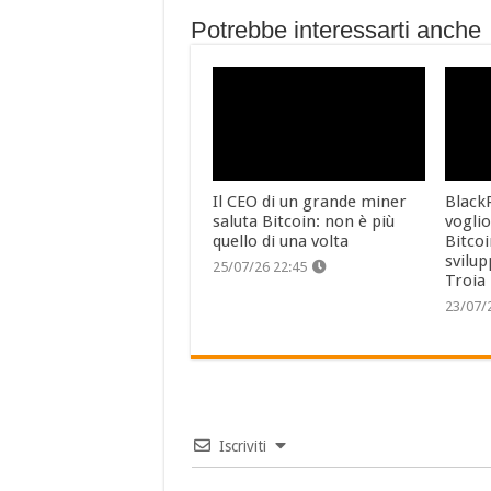
Potrebbe interessarti anche
Il CEO di un grande miner
Black
saluta Bitcoin: non è più
vogli
quello di una volta
Bitcoi
svilup
25/07/26 22:45
Troia
23/07/
Iscriviti