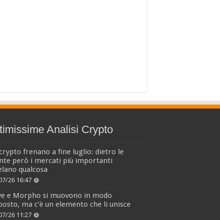
timissime Analisi Crypto
crypto frenano a fine luglio: dietro le
nte però i mercati più importanti
elano qualcosa
07/26 16:47
ve e Morpho si muovono in modo
osto, ma c’è un elemento che li unisce
07/26 11:27