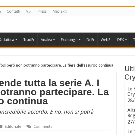
e
Contatti
VIP
Press
Mediakit
Didattica
TradFi
Analisi
Exchange
DeFi
Web3
DEX
T
tifosi però non potranno partecipare. La fiera dell’assurdo continua
Ult
Cry
nde tutta la serie A. I
Le 
potranno partecipare. La
Cry
do continua
28/
Alt
incredibile accordo. E no, non si potrà
Reg
27/
Editoriale
Commenta
Le 