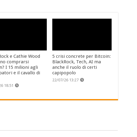
Rock e Cathie Wood
5 crisi concrete per Bitcoin:
ono comprarsi
BlackRock, Tech, AI ma
n? I 15 milioni agli
anche il ruolo di certi
patori e il cavallo di
capipopolo
22/07/26 13:27
26 18:51