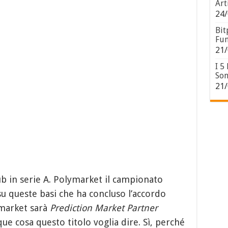
Art
24/
Bit
Fun
21/
I 5
Son
21/
ub in serie A. Polymarket il campionato
su queste basi che ha concluso l’accordo
ymarket sarà
Prediction Market Partner
ue cosa questo titolo voglia dire. Sì, perché