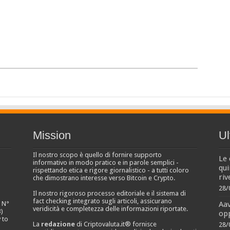
Mission
Ul
Il nostro scopo è quello di fornire supporto
Le 
informativo in modo pratico e in parole semplici -
qui
rispettando etica e rigore giornalistico - a tutti coloro
riv
che dimostrano interesse verso Bitcoin e Crypto.
28/
Il nostro rigoroso processo editoriale e il sistema di
fact checking integrato sugli articoli, assicurano
Aa
e N°
veridicità e completezza delle informazioni riportate.
)
opp
 to
La
redazione
di Criptovaluta.it® fornisce
28/