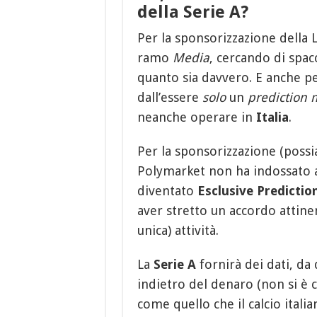
della Serie A?
Per la sponsorizzazione della 
ramo
Media
, cercando di spacc
quanto sia davvero. E anche pe
dall’essere
solo
un
prediction 
neanche operare in
Italia
.
Per la sponsorizzazione (possi
Polymarket non ha indossato a
diventato
Esclusive Predictio
aver stretto un accordo attinen
unica) attività.
La
Serie A
fornirà dei dati, da 
indietro del denaro (non si è 
come quello che il calcio ital