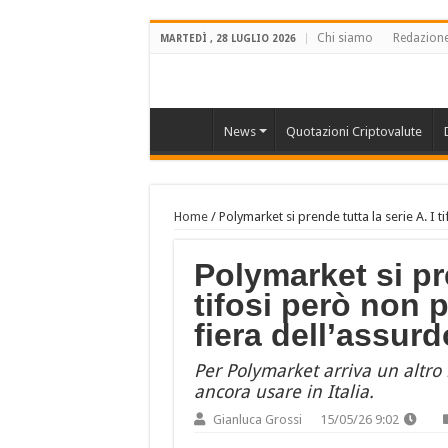
Chi siamo
Redazion
MARTEDÌ , 28 LUGLIO 2026
News
Quotazioni Criptovalute
Home
/
Polymarket si prende tutta la serie A. I 
Polymarket si pre
tifosi però non 
fiera dell’assur
Per Polymarket arriva un altro 
ancora usare in Italia.
Gianluca Grossi
15/05/26 9:02