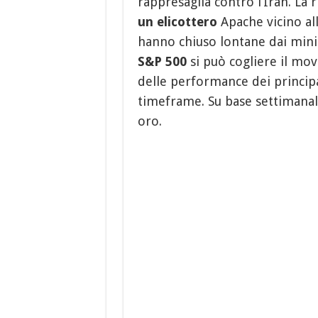
rappresaglia contro l’Iran. La r
un elicottero
Apache vicino all
hanno chiuso lontane dai minim
S&P 500
si può cogliere il mov
delle performance dei principal
timeframe. Su base settimana
oro.