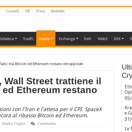
Contatti
VIP
Press
Mediakit
Didattica
TradFi
Analisi
Exchange
DeFi
Web3
DEX
T
 fiato: ma Bitcoin ed Ethereum restano intrappolati
Ult
Cry
Wall Street trattiene il
Eth
n ed Ethereum restano
Opi
05/
Kra
oni con l'Iran e l'attesa per il CPI. SpaceX
e G
ncora al ribasso Bitcoin ed Ethereum.
31/
Analisi Crypto
Commenta
Le 