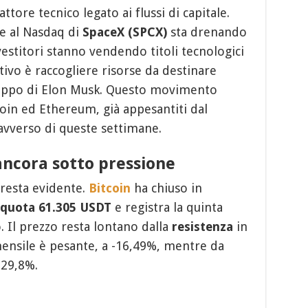
ttore tecnico legato ai flussi di capitale.
ne al Nasdaq di
SpaceX (SPCX)
sta drenando
vestitori stanno vendendo titoli tecnologici
ttivo è raccogliere risorse da destinare
 gruppo di Elon Musk. Questo movimento
coin ed Ethereum, già appesantiti dal
avverso di queste settimane.
ncora sotto pressione
 resta evidente.
Bitcoin
ha chiuso in
quota 61.305 USDT
e registra la quinta
. Il prezzo resta lontano dalla
resistenza
in
mensile è pesante, a -16,49%, mentre da
-29,8%.