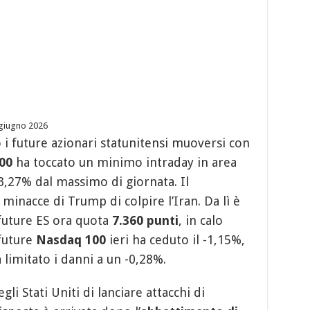
 giugno 2026
 i future azionari statunitensi muoversi con
00
ha toccato un minimo intraday in area
3,27% dal massimo di giornata. Il
inacce di Trump di colpire l’Iran. Da lì è
 future ES ora quota
7.360 punti
, in calo
future
Nasdaq 100
ieri ha ceduto il -1,15%,
 limitato i danni a un -0,28%.
gli Stati Uniti di lanciare attacchi di