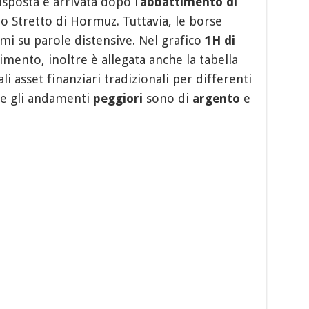
isposta è arrivata dopo l’
abbattimento
di
o Stretto di Hormuz. Tuttavia, le borse
i su parole distensive. Nel grafico
1H di
imento, inoltre è allegata anche la tabella
i asset finanziari tradizionali per differenti
le gli andamenti
peggiori
sono di
argento
e