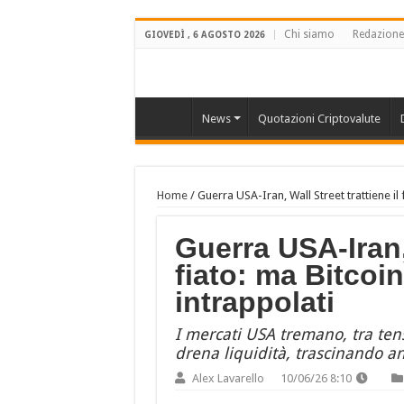
Chi siamo
Redazione
GIOVEDÌ , 6 AGOSTO 2026
News
Quotazioni Criptovalute
Home
/
Guerra USA-Iran, Wall Street trattiene il
Guerra USA-Iran, 
fiato: ma Bitcoi
intrappolati
I mercati USA tremano, tra tensi
drena liquidità, trascinando a
Alex Lavarello
10/06/26 8:10