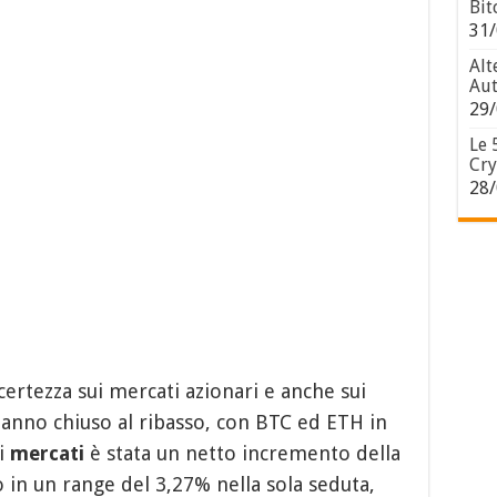
Bit
31/
Alt
Aut
29/
Le 
Cry
28/
ncertezza sui mercati azionari e anche sui
hanno chiuso al ribasso, con BTC ed ETH in
 i
mercati
è stata un netto incremento della
o in un range del 3,27% nella sola seduta,