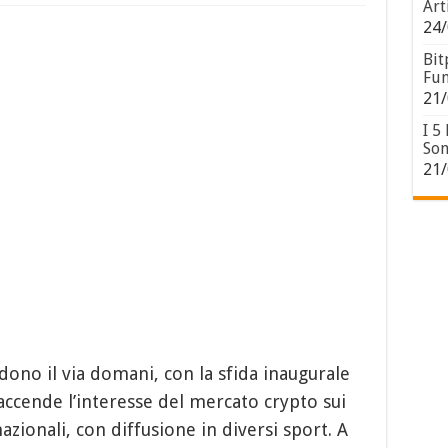
Art
24/
Bit
Fun
21/
I 5
Son
21/
ono il via domani, con la sfida inaugurale
iaccende l’interesse del mercato crypto sui
nazionali, con diffusione in diversi sport. A