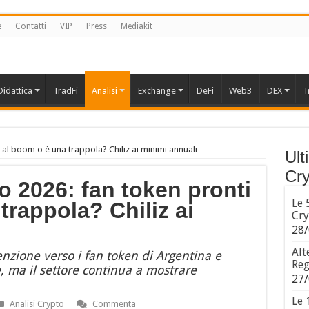
e
Contatti
VIP
Press
Mediakit
Didattica
TradFi
Analisi
Exchange
DeFi
Web3
DEX
T
i al boom o è una trappola? Chiliz ai minimi annuali
Ult
Cry
io 2026: fan token pronti
Le 
trappola? Chiliz ai
Cry
28/
Alt
enzione verso i fan token di Argentina e
Reg
e, ma il settore continua a mostrare
27/
Le 
Analisi Crypto
Commenta