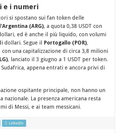
i e i numeri
tori si spostano sui fan token delle
’
Argentina (ARG)
, a quota 0,38 USDT con
dollari, ed è anche il più liquido, con volumi
di dollari. Segue il
Portogallo (POR)
,
con una capitalizzazione di circa 3,8 milioni
LG)
, lanciato il 3 giugno a 1 USDT per token.
Sudafrica, appena entrati e ancora privi di
nazione ospitante principale, non hanno un
ria nazionale. La presenza americana resta
ami di Messi, e ai team messicani.
LinkedIn