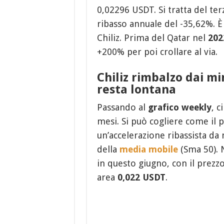
0,02296 USDT. Si tratta del te
ribasso annuale del -35,62%. È
Chiliz. Prima del Qatar nel
202
+200% per poi crollare al via.
Chiliz rimbalzo dai mi
resta lontana
Passando al
grafico weekly
, c
mesi. Si può cogliere come il p
un’accelerazione ribassista d
della
media mobile
(Sma 50). 
in questo giugno, con il prezzo
area
0,022 USDT
.