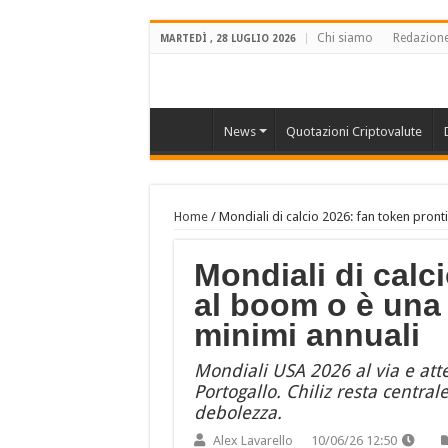
Chi siamo
Redazion
MARTEDÌ , 28 LUGLIO 2026
News
Quotazioni Criptovalute
Home
/
Mondiali di calcio 2026: fan token pront
Mondiali di calc
al boom o è una 
minimi annuali
Mondiali USA 2026 al via e att
Portogallo. Chiliz resta central
debolezza.
Alex Lavarello
10/06/26 12:50