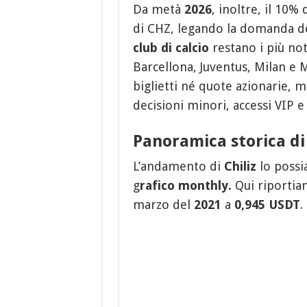
Da metà
2026
, inoltre, il 10% 
di CHZ, legando la domanda del 
club di calcio
restano i più not
Barcellona, Juventus, Milan e
biglietti né quote azionarie, 
decisioni minori, accessi VIP 
Panoramica storica di 
L’andamento di
Chiliz
lo possi
g
rafico monthly.
Qui riporti
marzo del
2021
a
0,945 USDT
.