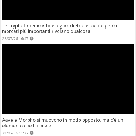
Le crypto frenano a fine luglio: dietro le quinte però i
mercati più importanti rivelano qualcosa
28/07/26 16:47
Aave e Morpho si muovono in modo opposto, ma c’è un
elemento che li unisce
28/07/26 11:27