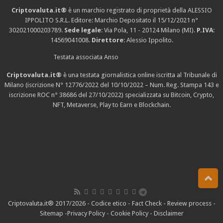
Criptovaluta.it®
è un marchio registrato di proprietà della ALESSIO
IPPOLITO S.R.L. Editore: Marchio Depositato il 15/12/2021
n°
302021000203789
.
Sede legale
: Via Pola, 11 - 20124 Milano (MI).
P.IVA
:
14569041008.
Direttore
: Alessio Ippolito.
Testata associata Anso
Criptovaluta.it®
è una testata giornalistica online iscritta al Tribunale di
Milano (iscrizione N° 12776/2022 del 10/10/2022 – Num. Reg. Stampa 143 e
iscrizione
ROC n° 38686
del 27/10/2022) specializzata su Bitcoin, Crypto,
NFT, Metaverse, Play to Earn e Blockchain.
Criptovaluta.it® 2017/2026 -
Codice etico
-
Fact Check
-
Review process
-
Sitemap
-
Privacy Policy
-
Cookie Policy
-
Disclaimer