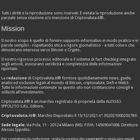
Tutti i diritti e la riproduzione sono riservati. È vietata la riproduzione anche
parziale senza citazione e/o menzione di Criptovaluta.it®.
Mission
Il nostro scopo è quello di fornire supporto informativo in modo pratico e in
parole semplici - rispettando etica e rigore giornalistico - a tutti coloro che
dimostrano interesse verso Bitcoin e Crypto.
Il nostro rigoroso processo editoriale e il sistema di fact checking integrato
sugli articoli, assicurano veridicità e completezza delle informazioni
riportate.
La
redazione
di Criptovaluta.it® fornisce quotidianamente news, guide,
analisi ed esclusive legati al mondo di Bitcoin, criptovalute, Defi e Web3.
Tutte le informazioni contenute su questo sito non costituiscono consigli e
solleciti all'investimento.
Criptovaluta.it® è un marchio registrato di proprietà della ALESSIO
IPPOLITO S.R.L. Editore.
Criptovaluta.it®
: Marchio Depositato il 15/12/2021 n° 302021000203789.
Sede legale
: Via Pola, 11 - 20124 Milano (MI). P.IVA: 14569041008. Direttore:
Alessio Ippolito.
Per contattare la redazione, visita la pagina dei
contatti
o invia una email