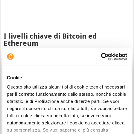
I livelli chiave di Bitcoin ed
Ethereum
In questa situazione di nervosismo resta
fondamentale la tenuta dell’area supportiva dei
60.900 USDT
. Questo movimento ha modificato i
Cookie
livelli vettoriali di breve, con il primo che ora
passa in area
62.000 USDT
, mentre il principale
Questo sito utilizza alcuni tipi di cookie tecnici necessari
per il corretto funzionamento dello stesso, nonché cookie
passa in area
61.170 USDT
.
statistici e di Profilazione anche di terze parti. Se vuoi
negare il consenso clicca su rifiuta tutti, se vuoi accettare
Situazione analoga anche su
Ethereum
, con un
tutti i cookie clicca su accetta tutti, se invece vuoi
range di movimento del 5,70%. ETH
quota 1.772
autonomamente selezionare i cookie da accettare clicca
USDT
ed è in contrazione del -1,54%. Da inizio
su personalizza. Se vuoi saperne di più consulta