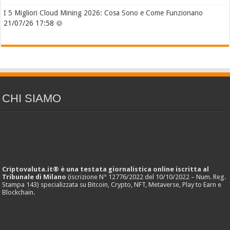
I 5 Migliori Cloud Mining 2026: Cosa Sono e Come Funzionano
21/07/26 17:58
CHI SIAMO
Criptovaluta.it® è una testata giornalistica online iscritta al
Tribunale di Milano
(iscrizione N° 12776/2022 del 10/10/2022 – Num. Reg.
Stampa 143) specializzata su Bitcoin, Crypto, NFT, Metaverse, Play to Earn e
Blockchain.