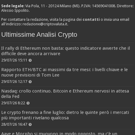
Sede legale
: Via Pola, 11 - 20124 Milano (MI). P.IVA: 14569041008. Direttore:
Alessio Ippolito.
Per contattare la redazione, visita la pagina dei
contatti
o invia una email
all'indirizzo:
redazione@criptovaluta.it
.
Ultimissime Analisi Crypto
Il rally di Ethereum non basta: questo indicatore avverte che il
difficile deve ancora arrivare
29/07/26 15:11
Rapporto ETH/BTC ai massimi da tre mesi: i livelli chiave e le
nuove previsioni di Tom Lee
29/07/26 12:17
Nasdaq: crollo continuo. Bitcoin e Ethereum nervosi in attesa
della Fed
29/07/26 8:22
Le crypto frenano a fine luglio: dietro le quinte però i mercati
più importanti rivelano qualcosa
28/07/26 16:47
Aave e Morpho si muovono in modo opposto, ma c’è un