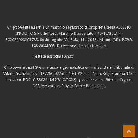
Criptovaluta.it®
è un marchio registrato di proprietà della ALESSIO
IPPOLITO S.R.L. Editore: Marchio Depositato il 15/12/2021
n°
302021000203789
.
Sede legale
: Via Pola, 11 - 20124 Milano (MI).
P.IVA
:
14569041008.
Direttore
: Alessio Ippolito.
Testata associata Anso
Criptovaluta.it®
è una testata giornalistica online iscritta al Tribunale di
Milano (iscrizione N° 12776/2022 del 10/10/2022 – Num. Reg. Stampa 143 e
iscrizione
ROC n° 38686
del 27/10/2022) specializzata su Bitcoin, Crypto,
NFT, Metaverse, Play to Earn e Blockchain.