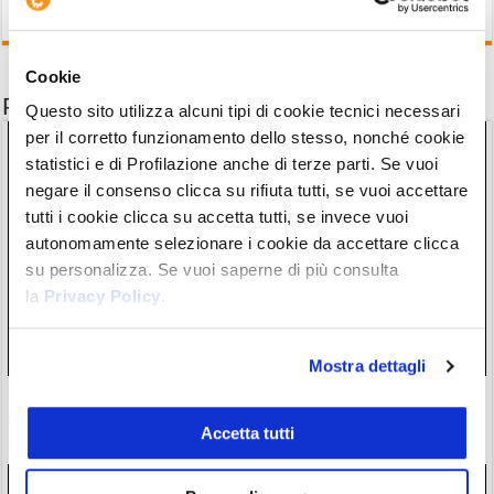
Cookie
Potrebbe interessarti anche
Questo sito utilizza alcuni tipi di cookie tecnici necessari
per il corretto funzionamento dello stesso, nonché cookie
statistici e di Profilazione anche di terze parti. Se vuoi
negare il consenso clicca su rifiuta tutti, se vuoi accettare
tutti i cookie clicca su accetta tutti, se invece vuoi
autonomamente selezionare i cookie da accettare clicca
su personalizza. Se vuoi saperne di più consulta
la
Privacy Policy
.
Mostra dettagli
Ricercatore di Ark Invest: “nuovi fallimenti e acquisizioni nel
settore crypto”, ma è bullish
Accetta tutti
29/07/26 15:57