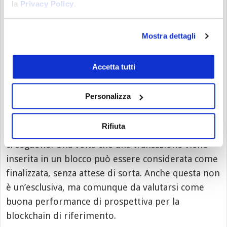
la
Privacy Policy
.
senza grossi problemi. I token
ERC 20
ad esempio
possono essere trasferiti anche da altre chain
Mostra dettagli
compatibili EVM, rendendo così
Cronos
un
ecosistema in grado di parlare con tanti altri
sistemi del mondo
blockchain
.
Accetta tutti
Finality istantanea
Personalizza
È un’altra delle
funzionalità
che forse
Rifiuta
interesseranno di più i tecnici che ci leggono e che
ci seguono. Una volta che una transazione viene
inserita in un blocco può essere considerata come
finalizzata, senza attese di sorta. Anche questa non
è un’esclusiva, ma comunque da valutarsi come
buona performance di prospettiva per la
blockchain di riferimento.