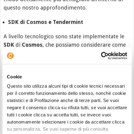
questo nostro approfondimento.
SDK di Cosmos e Tendermint
A livello tecnologico sono state implementate le
SDK
di
Cosmos
, che possiamo considerare come
una sorta di
stato dell’arte
per il mondo
blockchain
. Al tempo stesso si fa riferimento a
Tendermint
, altra tecnologia che ha avuto negli
Cookie
ultimi tempi un grande successo.
Questo sito utilizza alcuni tipi di cookie tecnici necessari
Interoperabilità
per il corretto funzionamento dello stesso, nonché cookie
statistici e di Profilazione anche di terze parti. Se vuoi
È un altro dei
punti sicuramente forti
di
Cronos
negare il consenso clicca su rifiuta tutti, se vuoi accettare
Chain
e di conseguenza anche di
Cronos Coin
.
tutti i cookie clicca su accetta tutti, se invece vuoi
autonomamente selezionare i cookie da accettare clicca
Questo perché tramite
IBC
e tramite un bridge
su personalizza. Se vuoi saperne di più consulta
Cronos Ethereum
possiamo saltare da rete a rete