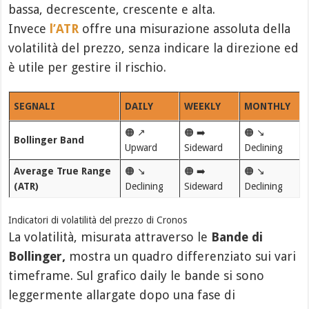
bassa, decrescente, crescente e alta.
Invece
l’ATR
offre una misurazione assoluta della
volatilità del prezzo, senza indicare la direzione ed
è utile per gestire il rischio.
SEGNALI
DAILY
WEEKLY
MONTHLY
🟠 ↗️
🟠 ➡️
🟠 ↘️
Bollinger Band
Upward
Sideward
Declining
Average True Range
🟠 ↘️
🟠 ➡️
🟠 ↘️
(ATR)
Declining
Sideward
Declining
Indicatori di volatilità del prezzo di Cronos
La volatilità, misurata attraverso le
Bande di
Bollinger,
mostra un quadro differenziato sui vari
timeframe. Sul grafico daily le bande si sono
leggermente allargate dopo una fase di