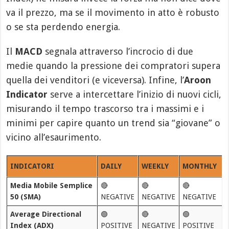
va il prezzo, ma se il movimento in atto è robusto
o se sta perdendo energia.
Il
MACD
segnala attraverso l’incrocio di due
medie quando la pressione dei compratori supera
quella dei venditori (e viceversa). Infine, l’
Aroon
Indicator
serve a intercettare l’inizio di nuovi cicli,
misurando il tempo trascorso tra i massimi e i
minimi per capire quanto un trend sia “giovane” o
vicino all’esaurimento.
INDICATORI
DAILY
WEEKLY
MONTHLY
Media Mobile Semplice
🔴
🔴
🔴
50 (SMA)
NEGATIVE
NEGATIVE
NEGATIVE
Average Directional
🟢
🔴
🟢
Index (ADX)
POSITIVE
NEGATIVE
POSITIVE