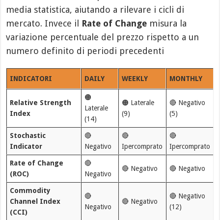
media statistica, aiutando a rilevare i cicli di
mercato. Invece il
Rate of Change
misura la
variazione percentuale del prezzo rispetto a un
numero definito di periodi precedenti
INDICATORI
DAILY
WEEKLY
MONTHLY
🟠
Relative Strength
🟠 Laterale
🔴 Negativo
Laterale
Index
(9)
(5)
(14)
Stochastic
🔴
🔴
🔴
Indicator
Negativo
Ipercomprato
Ipercomprato
Rate of Change
🔴
🔴 Negativo
🔴 Negativo
(ROC)
Negativo
Commodity
🔴
🔴 Negativo
Channel Index
🔴 Negativo
Negativo
(12)
(CCI)