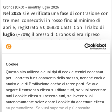
Cronos (CRO) – monthly luglio 2026
Nel
2025
si è verificata una fase di contrazione con
tre mesi consecutivi in rosso fino al minimo di
aprile, registrato a 0,06820 USDT. Con il rialzo di
luglio
(+70%) il prezzo di Cronos si era ripreso
dall’iniziale -42% annuale. Il rialzo è durato anche
in agosto (+110%) fino alla prima
resistenza di
lungo termine
a 0,39 USDT dove il prezzo si è
fermato, per poi avviare una fase di contrazione
Cookie
che si può osservare sul grafico, con sei mesi
Questo sito utilizza alcuni tipi di cookie tecnici necessari
consecutivi in rosso.
per il corretto funzionamento dello stesso, nonché cookie
statistici e di Profilazione anche di terze parti. Se vuoi
Anche il
2026 è
iniziato nuovamente in negativo e
negare il consenso clicca su rifiuta tutti, se vuoi accettare
il trend ribassista è proseguito fino al crollo di
tutti i cookie clicca su accetta tutti, se invece vuoi
giugno, quando CRO ha registrato un -20,15%,
autonomamente selezionare i cookie da accettare clicca
su personalizza. Se vuoi saperne di più consulta
toccando un minimo annuale a 0,05310 USDT e