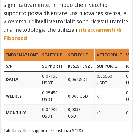
significativamente, in modo che il vecchio
supporto possa diventare una nuova resistenza, e
viceversa. I “
livelli vettoriali
” sono ricavati tramite
una metodologia che utilizza i
ritracciamenti di
Fibonacci
.
INFORMAZIONI
STATICHE
STATICHE
VETTORIALI
VE
S/R
SUPPORTI
RESISTENZE
SUPPORTI
RE
0,07150
0,05560
0,0
DAILY
0,06 USDT
USDT
USDT
US
0,05450
0,0
WEEKLY
0,068 USDT
//
USDT
US
0,04930
0,0833
MONTHLY
//
0,0
USDT
USDT
Tabella livelli di supporto e resistenza $CRO