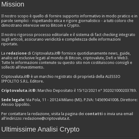
Mission
Il nostro scopo è quello di fornire supporto informativo in modo pratico e in
parole semplici - rispettando etica e rigore giornalistico - a tutti coloro che
dimostrano interesse verso Bitcoin e Crypto.
Il nostro rigoroso processo editoriale e il sistema di fact checking integrato
sugli articoli, assicurano veridicità e completezza delle informazioni
riportate.
La
redazione
di Criptovaluta.it® fornisce quotidianamente news, guide,
analisi ed esclusive legati al mondo di Bitcoin, criptovalute, Defi e Web3.
Tutte le informazioni contenute su questo sito non costituiscono consigli e
solleciti all'investimento.
Criptovaluta.it® è un marchio registrato di proprietà della ALESSIO
IPPOLITO S.R.L. Editore.
Criptovaluta.it®
: Marchio Depositato il 15/12/2021 n° 302021000203789.
Sede legale
: Via Pola, 11 - 20124 Milano (MI). P.IVA: 14569041008. Direttore:
Alessio Ippolito.
Per contattare la redazione, visita la pagina dei
contatti
o invia una email
all'indirizzo:
redazione@criptovaluta.it
.
Ultimissime Analisi Crypto