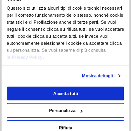
Questo sito utilizza alcuni tipi di cookie tecnici necessari
L’ausilio delle
utilizzo delle candele giapponesi ci
per il corretto funzionamento dello stesso, nonché cookie
permette di individuare un segnale di inversione
statistici e di Profilazione anche di terze parti. Se vuoi
del trend della crypto. L’abbinamento delle Bande
negare il consenso clicca su rifiuta tutti, se vuoi accettare
di Bollinger con le candele alza notevolmente le
tutti i cookie clicca su accetta tutti, se invece vuoi
probabilità di aprire posizioni che andranno in
autonomamente selezionare i cookie da accettare clicca
su personalizza. Se vuoi saperne di più consulta
profitto.
la
Privacy Policy
.
Conclusioni
Mostra dettagli
L’utilizzo combinato con RSI e Bollinger Band,
permette di creare un sistema di trading con una
doppia conferma della bontà dell’operazione sulla
Accetta tutti
crypto. Il difetto è che talvolta fa perdere qualche
ingresso proprio per questo passaggio.
Personalizza
L’abbinamento alle Candele Giapponesi invece
offre una rafforzamento dei segnali di inversione
Rifiuta