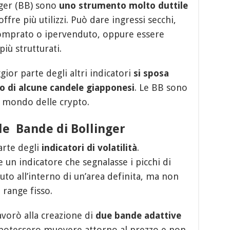
nger (BB) sono
uno strumento molto duttile
offre più utilizzi. Può dare ingressi secchi,
rcomprato o ipervenduto, oppure essere
più strutturati.
ior parte degli altri indicatori
si sposa
zzo di alcune candele giapponesi
. Le BB sono
 mondo delle crypto.
lle Bande di Bollinger
arte degli
indicatori di volatilità
.
 un indicatore che segnalasse i picchi di
uto all’interno di un’area definita, ma non
 range fisso.
vorò alla creazione di
due bande adattive
potessero muovere attorno al prezzo e non