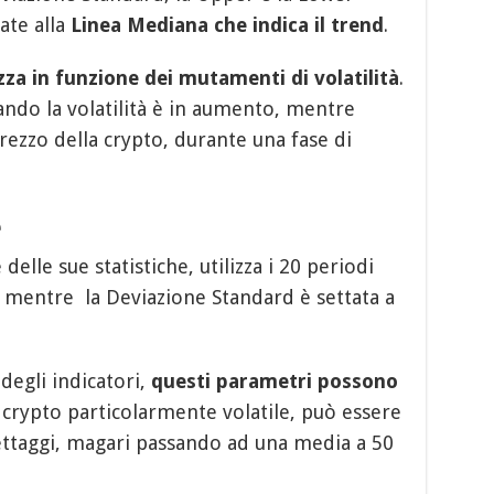
te alla
Linea Mediana
che indica il trend
.
zza in funzione dei mutamenti di volatilità
.
ando la volatilità è in aumento, mentre
rezzo della crypto, durante una fase di
e
e delle sue statistiche, utilizza i 20 periodi
 mentre la Deviazione Standard è settata a
degli indicatori,
questi parametri possono
a crypto particolarmente volatile, può essere
 settaggi, magari passando ad una media a 50