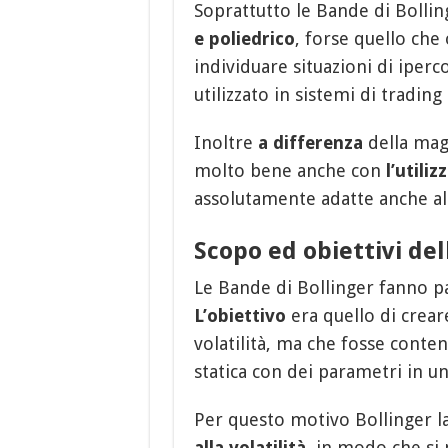
Soprattutto le Bande di Bolli
e poliedrico
, forse quello che 
individuare situazioni di ipe
utilizzato in sistemi di trading 
Inoltre
a differenza
della magg
molto bene anche con
l’utili
assolutamente adatte anche al
Scopo ed obiettivi de
Le Bande di Bollinger fanno p
L’obiettivo
era quello di creare
volatilità, ma che fosse conten
statica con dei parametri in un
Per questo motivo Bollinger la
alla volatilità,
in modo che si 