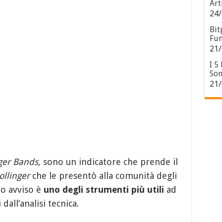
Art
24/
Bit
Fun
21/
I 5
Son
21/
nger Bands
, sono un indicatore che prende il
ollinger
che le presentò alla comunità degli
io avviso è
uno degli strumenti più utili
ad
dall’analisi tecnica.