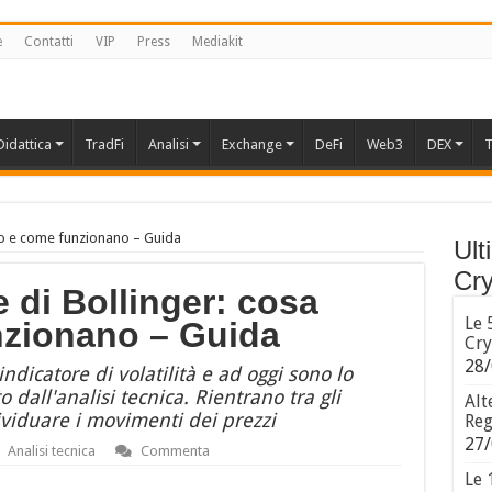
e
Contatti
VIP
Press
Mediakit
Didattica
TradFi
Analisi
Exchange
DeFi
Web3
DEX
T
no e come funzionano – Guida
Ult
Cry
 di Bollinger: cosa
Le 
zionano – Guida
Cry
28/
ndicatore di volatilità e ad oggi sono lo
 dall'analisi tecnica. Rientrano tra gli
Alt
dividuare i movimenti dei prezzi
Reg
27/
Analisi tecnica
Commenta
Le 