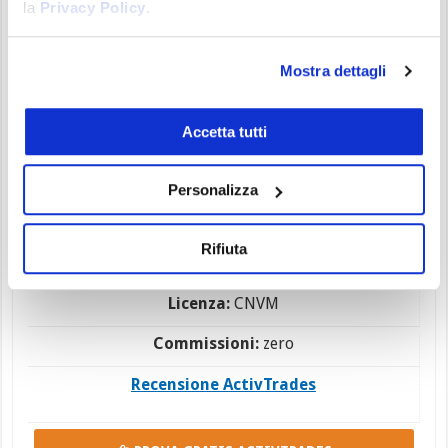
la
Privacy Policy
.
Crypto investments are risky and may not suit retail investors; you could
lose your entire investment.
Mostra dettagli
Accetta tutti
Personalizza
Rifiuta
Spreads:
Da 0.0 pips
Licenza:
CNVM
Commissioni:
zero
Recensione ActivTrades