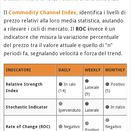
Il
Commodity Channel Index,
identifica i livelli di
prezzo relativi alla loro media statistica, aiutando
a rilevare i cicli di mercato. Il
ROC i
nvece è un
indicatore che misura la variazione percentuale
del prezzo tra il valore attuale e quello di “n”
periodi fa, segnalando velocità e forza del trend.
INDICATORI
DAILY
WEEKLY
MONTHLY
🟠
Relative Strength
🟠 In calo
🟠 Positivo
Laterale
Index
(14)
(5)
(9)
🔴
🟠
Stochastic Indicator
🟠 In rialzo
Ipervenduto
Laterale
🔴
🟢
Rate of Change (ROC)
🔴 Negativo
Negativo
Positivo