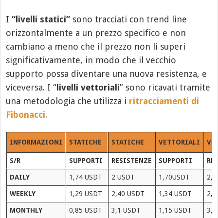
I
“livelli statici”
sono tracciati con trend line
orizzontalmente a un prezzo specifico e non
cambiano a meno che il prezzo non li superi
significativamente, in modo che il vecchio
supporto possa diventare una nuova resistenza, e
viceversa. I “
livelli vettoriali
” sono ricavati tramite
una metodologia che utilizza i
ritracciamenti di
Fibonacci
.
INFORMAZIONI
STATICHE
STATICHE
VETTORIALI
VE
S/R
SUPPORTI
RESISTENZE
SUPPORTI
RE
DAILY
1,74 USDT
2 USDT
1,70USDT
2,0
WEEKLY
1,29 USDT
2,40 USDT
1,34 USDT
2,4
MONTHLY
0,85 USDT
3,1 USDT
1,15 USDT
3,6