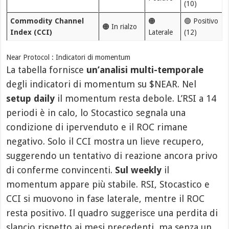
(10)
Commodity Channel
🟠
🟢 Positivo
🟠 In rialzo
Index (CCI)
Laterale
(12)
Near Protocol : Indicatori di momentum
La tabella fornisce
un’analisi multi-temporale
degli indicatori di momentum su $NEAR. Nel
setup daily
il momentum resta debole. L’RSI a 14
periodi è in calo, lo Stocastico segnala una
condizione di ipervenduto e il ROC rimane
negativo. Solo il CCI mostra un lieve recupero,
suggerendo un tentativo di reazione ancora privo
di conferme convincenti.
Sul weekly
il
momentum appare più stabile. RSI, Stocastico e
CCI si muovono in fase laterale, mentre il ROC
resta positivo. Il quadro suggerisce una perdita di
slancio rispetto ai mesi precedenti, ma senza un