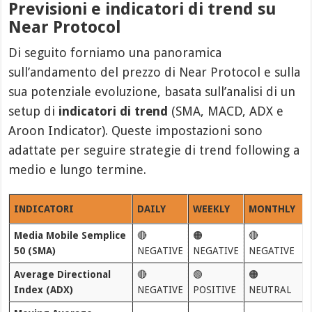
Previsioni e indicatori di trend su
Near Protocol
Di seguito forniamo una panoramica
sull’andamento del prezzo di Near Protocol e sulla
sua potenziale evoluzione, basata sull’analisi di un
setup di
indicatori di trend
(SMA, MACD, ADX e
Aroon Indicator). Queste impostazioni sono
adattate per seguire strategie di trend following a
medio e lungo termine.
INDICATORI
DAILY
WEEKLY
MONTHLY
Media Mobile Semplice
🔴
🟠
🔴
50 (SMA)
NEGATIVE
NEGATIVE
NEGATIVE
Average Directional
🔴
🟢
🟠
Index (ADX)
NEGATIVE
POSITIVE
NEUTRAL