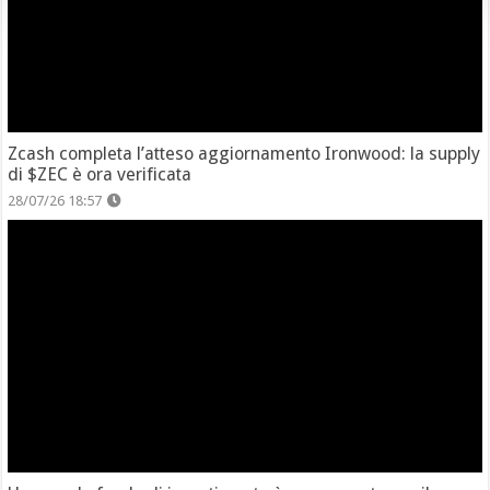
Zcash completa l’atteso aggiornamento Ironwood: la supply
di $ZEC è ora verificata
28/07/26 18:57