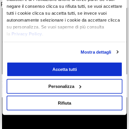
Potrebbe interessarti anche
negare il consenso clicca su rifiuta tutti, se vuoi accettare
tutti i cookie clicca su accetta tutti, se invece vuoi
autonomamente selezionare i cookie da accettare clicca
su personalizza. Se vuoi saperne di più consulta
la
Privacy Policy
.
Mostra dettagli
Accetta tutti
Il “nuovo Warren Buffett” crolla insieme all’AI. Da marzo
però è ancora leader
Personalizza
28/07/26 20:17
Rifiuta