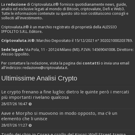
La
redazione
di Criptovaluta.it® fornisce quotidianamente news, guide,
analisi ed esclusive legati al mondo di Bitcoin, criptovalute, Defi e Web3.
Tutte le informazioni contenute su questo sito non costituiscono consigli e
solleciti all'investimento.
Criptovaluta.it® è un marchio registrato di proprietà della ALESSIO
IPPOLITO S.R.L. Editore.
Criptovaluta.it®
: Marchio Depositato il 15/12/2021 n° 302021000203789.
Sede legale
: Via Pola, 11 - 20124 Milano (MI). P.IVA: 14569041008. Direttore:
Alessio Ippolito.
Per contattare la redazione, visita la pagina dei
contatti
o invia una email
all'indirizzo:
redazione@criptovaluta.it
.
Ultimissime Analisi Crypto
Le crypto frenano a fine luglio: dietro le quinte però i mercati
più importanti rivelano qualcosa
28/07/26 16:47
Aave e Morpho si muovono in modo opposto, ma c’è un
elemento che li unisce
28/07/26 11:27
Tonfo dei chip in Corea e crollo del Kospi: Wall Street trema