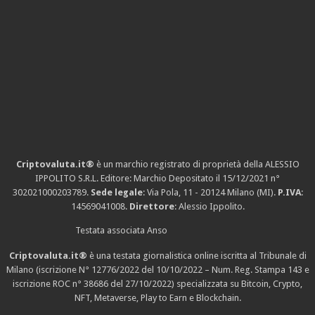
Criptovaluta.it®
è un marchio registrato di proprietà della ALESSIO
IPPOLITO S.R.L. Editore: Marchio Depositato il 15/12/2021
n°
302021000203789
.
Sede legale
: Via Pola, 11 - 20124 Milano (MI).
P.IVA
:
14569041008.
Direttore
: Alessio Ippolito.
Testata associata Anso
Criptovaluta.it®
è una testata giornalistica online iscritta al Tribunale di
Milano (iscrizione N° 12776/2022 del 10/10/2022 – Num. Reg. Stampa 143 e
iscrizione
ROC n° 38686
del 27/10/2022) specializzata su Bitcoin, Crypto,
NFT, Metaverse, Play to Earn e Blockchain.