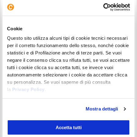
Spesso accade che il prezzo vada a ritracciare sulla
linea di supporto o di resistenza. Se da qui riparte
Cookie
nella direzione del trend precedente è una
Questo sito utilizza alcuni tipi di cookie tecnici necessari
conferma della bontà e forza della figura.
per il corretto funzionamento dello stesso, nonché cookie
statistici e di Profilazione anche di terze parti. Se vuoi
Il
target price del Rettangolo
è molto semplice
negare il consenso clicca su rifiuta tutti, se vuoi accettare
ed è dato misurando l’altezza del rettangolo che
tutti i cookie clicca su accetta tutti, se invece vuoi
viene ad essere proiettata nella direzione della
autonomamente selezionare i cookie da accettare clicca
rottura. Più lunghe sono le congestioni, più è
su personalizza. Se vuoi saperne di più consulta
probabile che il prezzo andrà anche sopra
la
Privacy Policy
.
l’estensione della proiezione obbiettivo.
Mostra dettagli
Conclusioni
I rettangoli sono una figura comune ed anche
Accetta tutti
semplici da individuare su un grafico. Si