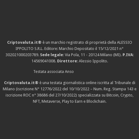
Criptovaluta.it®
è un marchio registrato di proprietà della ALESSIO
IPPOLITO S.R.L. Editore: Marchio Depositato il 15/12/2021
n°
302021000203789
.
Sede legale
: Via Pola, 11 - 20124 Milano (MI).
P.IVA
:
14569041008.
Direttore
: Alessio Ippolito.
Testata associata Anso
Criptovaluta.it®
è una testata giornalistica online iscritta al Tribunale di
Milano (iscrizione N° 12776/2022 del 10/10/2022 – Num. Reg. Stampa 143 e
iscrizione
ROC n° 38686
del 27/10/2022) specializzata su Bitcoin, Crypto,
NFT, Metaverse, Play to Earn e Blockchain.