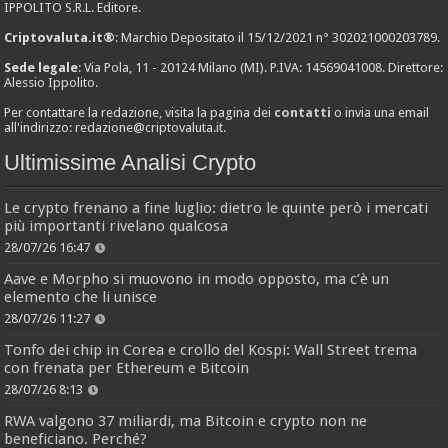
IPPOLITO S.R.L. Editore.
Criptovaluta.it®
: Marchio Depositato il 15/12/2021 n° 302021000203789.
Sede legale
: Via Pola, 11 - 20124 Milano (MI). P.IVA: 14569041008. Direttore:
Alessio Ippolito.
Per contattare la redazione, visita la pagina dei
contatti
o invia una email
all'indirizzo:
redazione@criptovaluta.it
.
Ultimissime Analisi Crypto
Le crypto frenano a fine luglio: dietro le quinte però i mercati
più importanti rivelano qualcosa
28/07/26 16:47
Aave e Morpho si muovono in modo opposto, ma c’è un
elemento che li unisce
28/07/26 11:27
Tonfo dei chip in Corea e crollo del Kospi: Wall Street trema
con frenata per Ethereum e Bitcoin
28/07/26 8:13
RWA valgono 37 miliardi, ma Bitcoin e crypto non ne
beneficiano. Perché?