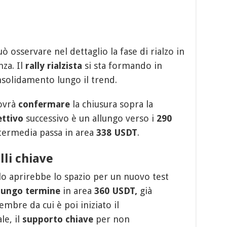
può osservare nel dettaglio la fase di rialzo in
nza. Il
rally rialzista
si sta formando in
nsolidamento lungo il trend.
ovrà
confermare
la chiusura sopra la
ettivo
successivo è un allungo verso i
290
intermedia passa in area
338 USDT
.
lli chiave
lo aprirebbe lo spazio per un nuovo test
 lungo termine
in area
360 USDT,
già
mbre da cui è poi iniziato il
le, il
supporto chiave
per non