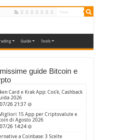
rading
Guide
Tools
imissime guide Bitcoin e
pto
ken Card e Krak App: Cos’è, Cashback
uida 2026
07/26 21:37
Migliori 15 App per Criptovalute e
coin di Agosto 2026
07/26 14:24
ernative a Coinbase: 3 Scelte