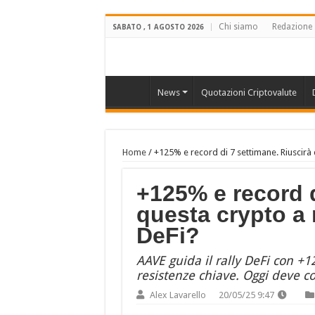
Chi siamo
Redazione
SABATO , 1 AGOSTO 2026
News
Quotazioni Criptovalute
Home
/
+125% e record di 7 settimane. Riuscirà 
+125% e record d
questa crypto a 
DeFi?
AAVE guida il rally DeFi con +
resistenze chiave. Oggi deve c
Alex Lavarello
20/05/25 9:47