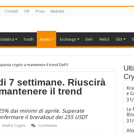
Contatti
VIP
Press
Mediakit
Didattica
TradFi
Analisi
Exchange
DeFi
Web3
DEX
T
questa crypto a mantenere il trend DeFi?
Ult
Cry
i 7 settimane. Riuscirà
Kra
mantenere il trend
e G
31/
Le 
125% dai minimi di aprile. Superate
Bit
onfermare il brerakout dei 255 USDT
31/
Analisi Crypto
Commenta
Alt