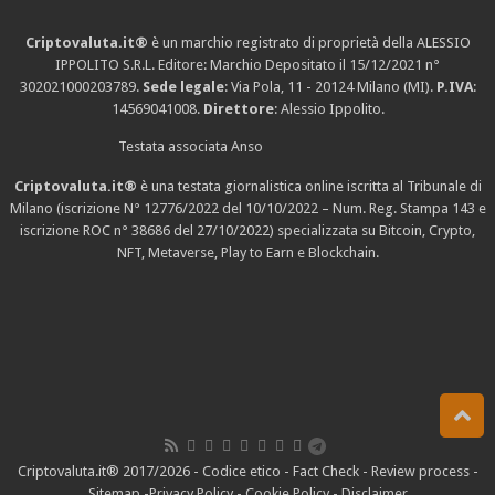
Criptovaluta.it®
è un marchio registrato di proprietà della ALESSIO
IPPOLITO S.R.L. Editore: Marchio Depositato il 15/12/2021
n°
302021000203789
.
Sede legale
: Via Pola, 11 - 20124 Milano (MI).
P.IVA
:
14569041008.
Direttore
: Alessio Ippolito.
Testata associata Anso
Criptovaluta.it®
è una testata giornalistica online iscritta al Tribunale di
Milano (iscrizione N° 12776/2022 del 10/10/2022 – Num. Reg. Stampa 143 e
iscrizione
ROC n° 38686
del 27/10/2022) specializzata su Bitcoin, Crypto,
NFT, Metaverse, Play to Earn e Blockchain.
Criptovaluta.it® 2017/2026 -
Codice etico
-
Fact Check
-
Review process
-
Sitemap
-
Privacy Policy
-
Cookie Policy
-
Disclaimer