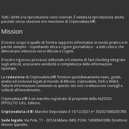
Tutti i diritti e la riproduzione sono riservati. È vietata la riproduzione anche
parziale senza citazione e/o menzione di Criptovaluta.it®.
Mission
Il nostro scopo è quello di fornire supporto informativo in modo pratico e in
parole semplici - rispettando etica e rigore giornalistico - a tutti coloro che
dimostrano interesse verso Bitcoin e Crypto.
Il nostro rigoroso processo editoriale e il sistema di fact checking integrato
sugli articoli, assicurano veridicità e completezza delle informazioni
riportate.
La
redazione
di Criptovaluta.it® fornisce quotidianamente news, guide,
analisi ed esclusive legati al mondo di Bitcoin, criptovalute, Defi e Web3.
Tutte le informazioni contenute su questo sito non costituiscono consigli e
solleciti all'investimento.
Criptovaluta.it® è un marchio registrato di proprietà della ALESSIO
IPPOLITO S.R.L. Editore.
Criptovaluta.it®
: Marchio Depositato il 15/12/2021 n° 302021000203789.
Sede legale
: Via Pola, 11 - 20124 Milano (MI). P.IVA: 14569041008. Direttore:
Alessio Ippolito.