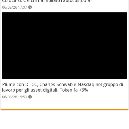
Coldcard. C’è chi ha mollato l’autocustodia?
06/08/26 17:07
Plume con DTCC, Charles Schwab e Nasdaq nel gruppo di
lavoro per gli asset digitali. Token fa +3%
06/08/26 15:53