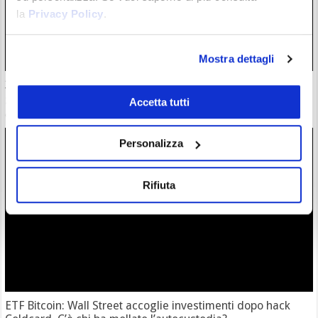
la
Privacy Policy
.
Mostra dettagli
30 milioni in crypto rubate con attacchi violenti. Francia
guida classifica della vergogna
Accetta tutti
06/08/26 18:17
Personalizza
Rifiuta
ETF Bitcoin: Wall Street accoglie investimenti dopo hack