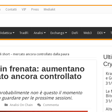
e
Contatti
VIP
Press
Mediakit
Didattica
TradFi
Analisi
Exchange
DeFi
Web3
DEX
T
li short – mercato ancora controllato dalla paura
Ult
Cry
 in frenata: aumentano
Kra
ato ancora controllato
e G
31/
Le 
 probabilmente non è questo il momento
Bit
a guardare per le prossime sessioni.
31/
Analisi On Chain
Commenta
Alt