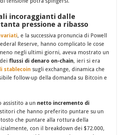
di tensione potrà spingersi.
ali incoraggianti dalle
tanta pressione a ribasso
nvariati
, e la successiva pronuncia di Powell
Federal Reserve, hanno complicato le cose
meno negli ultimi giorni, aveva mostrato un
 dei
flussi di denaro on-chain
, ieri si era
i stablecoin
sugli exchange, dinamica che
ibile follow-up della domanda su Bitcoin e
 assistito a un
netto incremento di
estitori che hanno preferito puntare su un
tosto che puntare alla rottura della
nizialmente, con il breakdown dei $72.000,