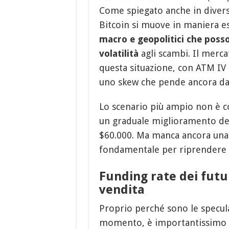
Come spiegato anche in divers
Bitcoin si muove in maniera 
macro e geopolitici che pos
volatilità
agli scambi. Il merc
questa situazione, con ATM IV
uno skew che pende ancora dal
Lo scenario più ampio non è c
un graduale miglioramento del
$60.000. Ma manca ancora una 
fondamentale per riprendere s
Funding rate dei futu
vendita
Proprio perché sono le specula
momento, è importantissimo an