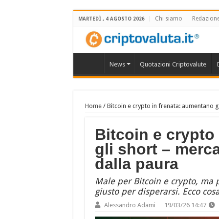
Chi siamo
Redazion
MARTEDÌ , 4 AGOSTO 2026
News
Quotazioni Criptovalute
Home
/
Bitcoin e crypto in frenata: aumentano g
Bitcoin e crypto
gli short – merc
dalla paura
Male per Bitcoin e crypto, ma
giusto per disperarsi. Ecco cos
Alessandro Adami
19/03/26 14:47