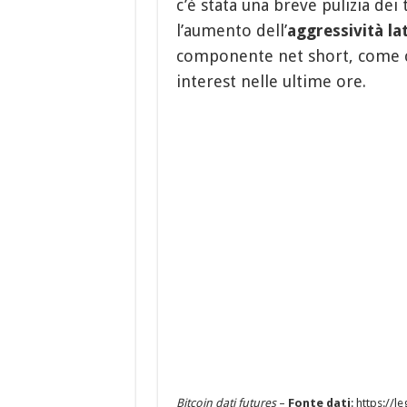
c’è stata una breve pulizia dei
l’aumento dell’
aggressività la
componente net short, come c
interest nelle ultime ore.
Bitcoin dati futures
–
Fonte dati
: https://