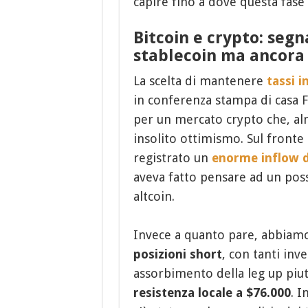
capire fino a dove questa fase 
Bitcoin e crypto: segn
stablecoin ma ancora 
La scelta di mantenere
tassi i
in conferenza stampa di casa 
per un mercato crypto che, al
insolito ottimismo. Sul fronte
registrato un
enorme inflow d
aveva fatto pensare ad un poss
altcoin.
Invece a quanto pare, abbiamo
posizioni short
, con tanti inv
assorbimento della leg up piut
resistenza locale a $76.000
. I