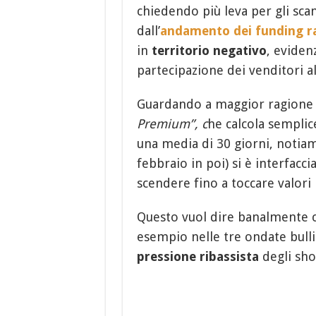
chiedendo più leva per gli sc
dall’
andamento dei funding r
in
territorio negativo
, evide
partecipazione dei venditori a
Guardando a maggior ragione l
Premium”, c
he calcola sempli
una media di 30 giorni, notiamo
febbraio in poi) si è interfacc
scendere fino a toccare valori 
Questo vuol dire banalmente che
esempio nelle tre ondate bullis
pressione ribassista
degli sho