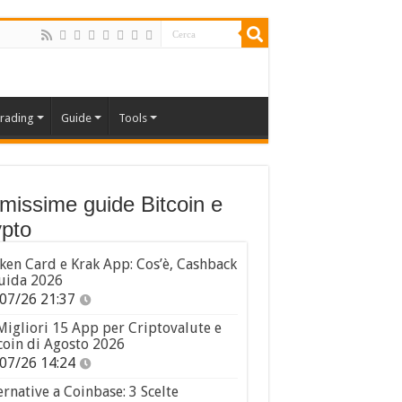
rading
Guide
Tools
imissime guide Bitcoin e
pto
ken Card e Krak App: Cos’è, Cashback
uida 2026
07/26 21:37
Migliori 15 App per Criptovalute e
coin di Agosto 2026
07/26 14:24
ernative a Coinbase: 3 Scelte