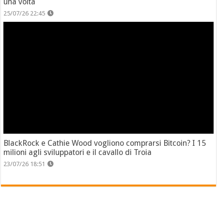
una volta
25/07/26 22:45
BlackRock e Cathie Wood vogliono comprarsi Bitcoin? I 15
milioni agli sviluppatori e il cavallo di Troia
23/07/26 18:51