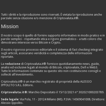
Tutti i diritti e la riproduzione sono riservati. È vietata la riproduzione anche
parziale senza citazione e/o menzione di Criptovaluta.it®.
Mission
Il nostro scopo è quello di fornire supporto informativo in modo pratico e in
parole semplici - rispettando etica e rigore giornalistico - a tutti coloro che
dimostrano interesse verso Bitcoin e Crypto.
Il nostro rigoroso processo editoriale e il sistema di fact checking integrato
sugli articoli, assicurano veridicità e completezza delle informazioni
riportate.
La
redazione
di Criptovaluta.it® fornisce quotidianamente news, guide,
analisi ed esclusive legati al mondo di Bitcoin, criptovalute, Defi e Web3.
Tutte le informazioni contenute su questo sito non costituiscono consigli e
solleciti all'investimento.
Criptovaluta.it® è un marchio registrato di proprietà della ALESSIO
IPPOLITO S.R.L. Editore.
Criptovaluta.it®
: Marchio Depositato il 15/12/2021 n° 302021000203789.
Sede legale
: Via Pola, 11 - 20124 Milano (MI). P.IVA: 14569041008. Direttore:
Alessio Ippolito.