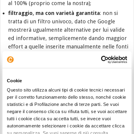
al 100% (proprio come la nostra);
filtraggio, ma con varietà garantita
: non si
tratta di un filtro univoco, dato che Google
mostrerà ugualmente alternative per lui valide
ed informative, semplicemente dando maggior
effort a quelle inserite manualmente nelle fonti
dall’utente;
addestramento intelligente
: con Google Fonti
Preferite stai letteralmente istruendo il tuo
Cookie
modello di ricerca, il quale apprende e migliora
nelle risposte fornite giorno dopo giorno;
Questo sito utilizza alcuni tipi di cookie tecnici necessari
per il corretto funzionamento dello stesso, nonché cookie
contrasto alla disinformazione
: selezionare
statistici e di Profilazione anche di terze parti. Se vuoi
manualmente fonti affidabili, certe e
negare il consenso clicca su rifiuta tutti, se vuoi accettare
professionali, ti permette (nei limiti del
tutti i cookie clicca su accetta tutti, se invece vuoi
possibile) di evitare siti di fake news, molto
autonomamente selezionare i cookie da accettare clicca
spesso in grado di scalare i risultati di ricerca
su personalizza. Se vuoi saperne di più consulta