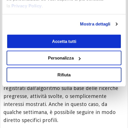
la
Privacy Policy
.
attraverso tecniche SEO aggressive, ma prive di
valore aggiunto e di sostanza.
Mostra dettagli
L’evoluzione di Google passa anche
su Discover
Accetta tutti
L’
evoluzione di Google
passa in modo attivo
anche su
Discover
, la nota sezione che eroga in
Personalizza
modo diretto informazioni agli utenti, senza che
gli stessi cerchino le notizie. Una sorta di
Rifiuta
aggregatore di news basato sui propri interessi
registrati dall’algoritmo sulla base delle ricerche
pregresse, attività svolte, o semplicemente
interessi mostrati. Anche in questo caso, da
qualche settimana, è possibile seguire in modo
diretto specifici profili.