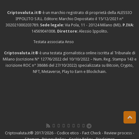
Criptovaluta.it®
è un marchio registrato di proprietà della ALESSIO
IPPOLITO S.R.L. Editore: Marchio Depositato il 15/12/2021
n°
302021000203789
.
Sede legale
: Via Pola, 11 - 20124 Milano (MI).
P.IVA
:
14569041008.
Direttore
: Alessio Ippolito.
Testata associata Anso
Criptovaluta.it®
è una testata giornalistica online iscritta al Tribunale di
Milano (iscrizione N° 12776/2022 del 10/10/2022 – Num. Reg. Stampa 143 e
iscrizione
ROC n° 38686
del 27/10/2022) specializzata su Bitcoin, Crypto,
NFT, Metaverse, Play to Earn e Blockchain.
Criptovaluta.it® 2017/2026 -
Codice etico
-
Fact Check
-
Review process
-