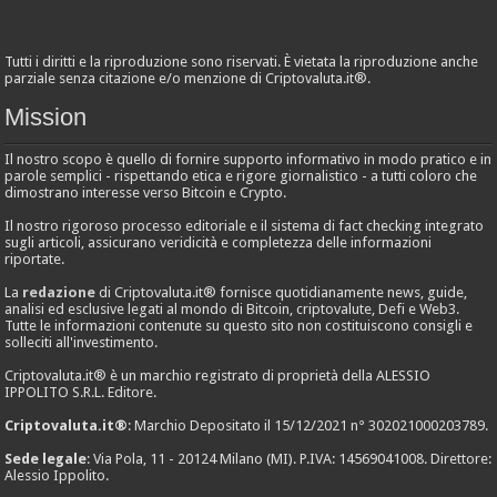
Tutti i diritti e la riproduzione sono riservati. È vietata la riproduzione anche
parziale senza citazione e/o menzione di Criptovaluta.it®.
Mission
Il nostro scopo è quello di fornire supporto informativo in modo pratico e in
parole semplici - rispettando etica e rigore giornalistico - a tutti coloro che
dimostrano interesse verso Bitcoin e Crypto.
Il nostro rigoroso processo editoriale e il sistema di fact checking integrato
sugli articoli, assicurano veridicità e completezza delle informazioni
riportate.
La
redazione
di Criptovaluta.it® fornisce quotidianamente news, guide,
analisi ed esclusive legati al mondo di Bitcoin, criptovalute, Defi e Web3.
Tutte le informazioni contenute su questo sito non costituiscono consigli e
solleciti all'investimento.
Criptovaluta.it® è un marchio registrato di proprietà della ALESSIO
IPPOLITO S.R.L. Editore.
Criptovaluta.it®
: Marchio Depositato il 15/12/2021 n° 302021000203789.
Sede legale
: Via Pola, 11 - 20124 Milano (MI). P.IVA: 14569041008. Direttore:
Alessio Ippolito.