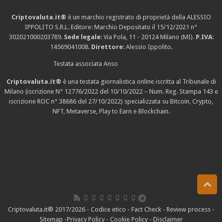
Criptovaluta.it®
è un marchio registrato di proprietà della ALESSIO
IPPOLITO S.R.L. Editore: Marchio Depositato il 15/12/2021
n°
302021000203789
.
Sede legale
: Via Pola, 11 - 20124 Milano (MI).
P.IVA
:
14569041008.
Direttore
: Alessio Ippolito.
Testata associata Anso
Criptovaluta.it®
è una testata giornalistica online iscritta al Tribunale di
Milano (iscrizione N° 12776/2022 del 10/10/2022 – Num. Reg. Stampa 143 e
iscrizione
ROC n° 38686
del 27/10/2022) specializzata su Bitcoin, Crypto,
NFT, Metaverse, Play to Earn e Blockchain.
Criptovaluta.it® 2017/2026 -
Codice etico
-
Fact Check
-
Review process
-
Sitemap
-
Privacy Policy
-
Cookie Policy
-
Disclaimer