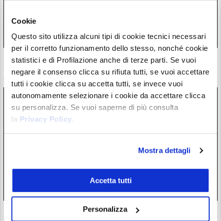
Cookie
Questo sito utilizza alcuni tipi di cookie tecnici necessari
per il corretto funzionamento dello stesso, nonché cookie
Ondo fa -6%: caos legale nel gruppo. La madre del defunto
statistici e di Profilazione anche di terze parti. Se vuoi
CEO porta in tribunale la “nuova” dirigenza
negare il consenso clicca su rifiuta tutti, se vuoi accettare
07/08/26 11:23
tutti i cookie clicca su accetta tutti, se invece vuoi
autonomamente selezionare i cookie da accettare clicca
su personalizza. Se vuoi saperne di più consulta
la
Privacy Policy
.
Mostra dettagli
Accetta tutti
Personalizza
La legge crypto ha fallito. Negli USA si vota, forse, a
settembre. Trump, Defi, stablecoin gli ostacoli.