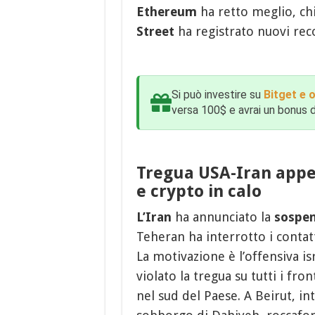
Ethereum
ha retto meglio, ch
Street
ha registrato nuovi rec
Si può investire su
Bitget e 
versa 100$ e avrai un bonus da
Tregua USA-Iran appes
e crypto in calo
L’Iran
ha annunciato la
sospen
Teheran ha interrotto i contatt
La motivazione è l’offensiva i
violato la tregua su tutti i fro
nel sud del Paese. A Beirut, in