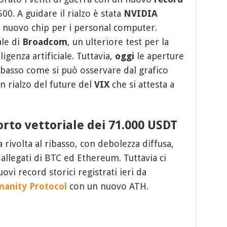
0. A guidare il rialzo è stata
NVIDIA
n nuovo chip per i personal computer.
ale di
Broadcom
, un ulteriore test per la
ligenza artificiale. Tuttavia,
oggi
le aperture
ibasso come si può osservare dal grafico
n rialzo del future del
VIX
che si attesta a
orto vettoriale dei 71.000 USDT
a rivolta al ribasso, con debolezza diffusa,
allegati di BTC ed Ethereum. Tuttavia ci
ovi record storici registrati ieri da
anity Protocol
con un nuovo ATH.