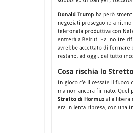
sobborgo di Dahiyeh, roccafor
Donald Trump
ha però smentit
negoziati proseguono a ritmo r
telefonata produttiva con Net
entrerà a Beirut. Ha inoltre ri
avrebbe accettato di fermare o
restano, ad oggi, del tutto incon
Cosa rischia lo Strett
In gioco c’è il cessate il fuoc
ma non ancora firmato. Quel p
Stretto di Hormuz
alla libera 
era in lenta ripresa, con una tr