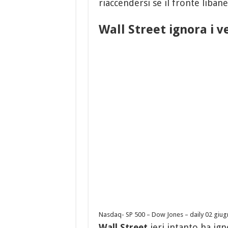
riaccendersi se il fronte libane
Wall Street ignora i v
Nasdaq- SP 500 – Dow Jones – daily 02 giu
Wall Street
ieri intanto ha ig