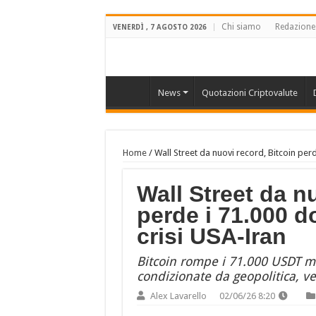
Chi siamo
Redazione
VENERDÌ , 7 AGOSTO 2026
News
Quotazioni Criptovalute
Home
/
Wall Street da nuovi record, Bitcoin perde
Wall Street da n
perde i 71.000 do
crisi USA-Iran
Bitcoin rompe i 71.000 USDT me
condizionate da geopolitica, ven
Alex Lavarello
02/06/26 8:20