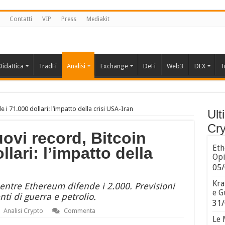
Contatti
VIP
Press
Mediakit
Didattica
TradFi
Analisi
Exchange
DeFi
Web3
DEX
T
 i 71.000 dollari: l’impatto della crisi USA-Iran
Ult
Cry
uovi record, Bitcoin
Eth
llari: l’impatto della
Opi
05/
Kra
ntre Ethereum difende i 2.000. Previsioni
e G
ti di guerra e petrolio.
31/
Analisi Crypto
Commenta
Le 