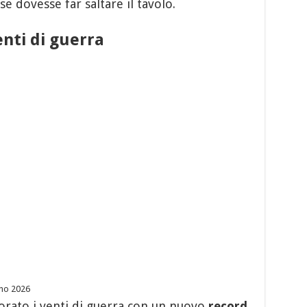
se dovesse far saltare il tavolo.
enti di guerra
gno 2026
norato i venti di guerra con un nuovo
record