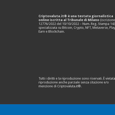
Criptovaluta.it® è una testata giornalistica
online iscritta al Tribunale di Milano
(iscrizion
12776/2022 del 10/10/2022 – Num. Reg. Stampa 143
specializzata su Bitcoin, Crypto, NFT, Metaverse, Play
Earn e Blockchain.
Tutti i diritti e la riproduzione sono riservati. È vietata
riproduzione anche parziale senza citazione e/o
menzione di Criptovaluta.it®.