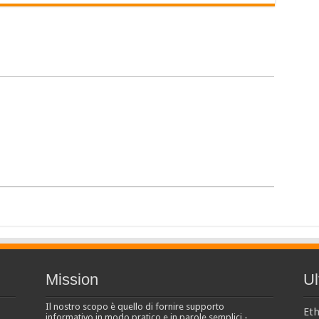
Mission
Ul
Il nostro scopo è quello di fornire supporto
Eth
informativo in modo pratico e in parole semplici -