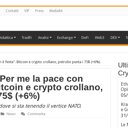
Contatti
VIP
Press
Mediakit
idattica
TradFi
Analisi
Exchange
DeFi
Web3
DEX
T
è finita”. Bitcoin e crypto crollano, petrolio punta i 75$ (+6%)
Ult
Cry
Per me la pace con
Eth
Bitcoin e crypto crollano,
Opi
 75$ (+6%)
05/
Kra
ove si sta tenendo il vertice NATO.
e G
News
Commenta
31/
Le 