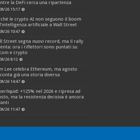
tre la DeFi cerca una ripartenza
08/26 15:17
ché le crypto AI non seguono il boom
l’intelligenza artificiale a Wall Street
08/26 10:47
l Street segna nuovi record, ma il rally
lenta: ora i riflettori sono puntati su
coin e crypto
08/26 8:12
m Lee celebra Ethereum, ma agosto
conta già una storia diversa
08/26 14:47
erliquid: +125% nel 2026 e ripresa ad
sto, ma la resistenza decisiva è ancora
anti
08/26 11:47