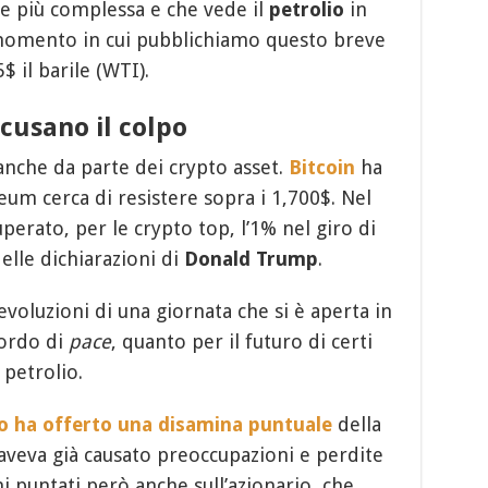
re più complessa e che vede il
petrolio
in
 momento in cui pubblichiamo questo breve
 il barile (WTI).
cusano il colpo
anche da parte dei crypto asset.
Bitcoin
ha
um cerca di resistere sopra i 1,700$. Nel
erato, per le crypto top, l’1% nel giro di
elle dichiarazioni di
Donald Trump
.
voluzioni di una giornata che si è aperta in
cordo di
pace
, quanto per il futuro di certi
 petrolio.
o ha offerto una disamina puntuale
della
 aveva già causato preoccupazioni e perdite
 puntati però anche sull’azionario, che