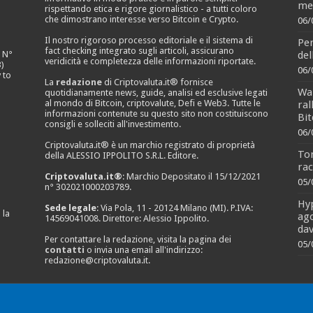
men
rispettando etica e rigore giornalistico - a tutti coloro
che dimostrano interesse verso Bitcoin e Crypto.
06/
Il nostro rigoroso processo editoriale e il sistema di
Per
fact checking integrato sugli articoli, assicurano
del
e N°
veridicità e completezza delle informazioni riportate.
)
06/
 to
La
redazione
di Criptovaluta.it® fornisce
Wal
quotidianamente news, guide, analisi ed esclusive legati
al mondo di Bitcoin, criptovalute, Defi e Web3. Tutte le
ral
informazioni contenute su questo sito non costituiscono
Bit
consigli e solleciti all'investimento.
06/
Criptovaluta.it® è un marchio registrato di proprietà
To
della ALESSIO IPPOLITO S.R.L. Editore.
rac
Criptovaluta.it®
: Marchio Depositato il 15/12/2021
05/
n° 302021000203789.
Hyp
Sede legale
: Via Pola, 11 - 20124 Milano (MI). P.IVA:
 la
ago
14569041008. Direttore: Alessio Ippolito.
dav
Per contattare la redazione, visita la pagina dei
05/
contatti
o invia una email all'indirizzo:
redazione@criptovaluta.it
.