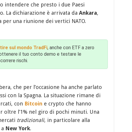
to intendere che presto i due Paesi
o. La dichiarazione è arrivata da
Ankara
,
a per una riunione dei vertici NATO.
tire sul mondo TradFi
, anche con ETF a zero
r ottenere il tuo conto demo e testare le
correre rischi.
bera, che per l’occasione ha anche parlato
i con la Spagna. La situazione rimane di
rcati, con
Bitcoin
e crypto che hanno
r oltre l’1% nel giro di pochi minuti. Una
mercati
tradizionali
, in particolare alla
i a
New York
.