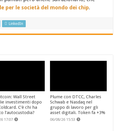
le per le società del mondo dei chip
.
LinkedIn
tcoin: Wall Street
Plume con DTCC, Charles
lie investimenti dopo
Schwab e Nasdaq nel
oldcard. C’è chi ha
gruppo di lavoro per gli
to l’autocustodia?
asset digitali. Token fa +3%
26 17:07
06/08/26 15:53