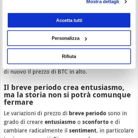
Mostra dettagli
Lo ha confermato
Elon Musk
, che ha anche
ammesso che
SpaceX
, la sua società di spedizioni
spaziali, ne ha già in portafoglio. Una grande
Accetta tutti
notizia, dato che pubblicamente Musk è stato tra i
più feroci detrattori di
BTC
, per motivazioni di
Personalizza
tipo ecologico. Presto la più importante azienda
del mondo per la produzione di veicoli elettrici
Rifiuta
tornerà sui suoi passi. E questo potrebbe spingere
di nuovo il prezzo di BTC in alto.
Il breve periodo crea entusiasmo,
ma la storia non si potrà comunque
fermare
Le variazioni di prezzo di
breve periodo
sono in
grado di creare
entusiasmo
o
sconforto
e di
cambiare radicalmente il
sentiment
, in particolare