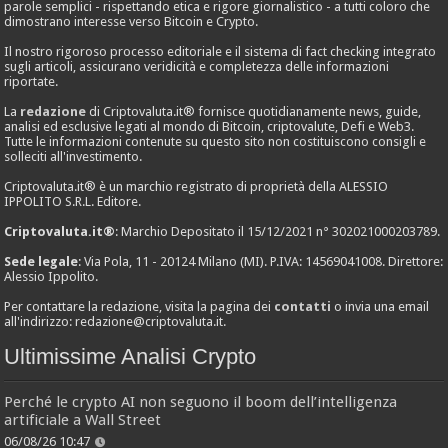
parole semplici - rispettando etica e rigore giornalistico - a tutti coloro che
dimostrano interesse verso Bitcoin e Crypto.
Il nostro rigoroso processo editoriale e il sistema di fact checking integrato
sugli articoli, assicurano veridicità e completezza delle informazioni
riportate.
La
redazione
di Criptovaluta.it® fornisce quotidianamente news, guide,
analisi ed esclusive legati al mondo di Bitcoin, criptovalute, Defi e Web3.
Tutte le informazioni contenute su questo sito non costituiscono consigli e
solleciti all'investimento.
Criptovaluta.it® è un marchio registrato di proprietà della ALESSIO
IPPOLITO S.R.L. Editore.
Criptovaluta.it®
: Marchio Depositato il 15/12/2021 n° 302021000203789.
Sede legale
: Via Pola, 11 - 20124 Milano (MI). P.IVA: 14569041008. Direttore:
Alessio Ippolito.
Per contattare la redazione, visita la pagina dei
contatti
o invia una email
all'indirizzo:
redazione@criptovaluta.it
.
Ultimissime Analisi Crypto
Perché le crypto AI non seguono il boom dell’intelligenza
artificiale a Wall Street
06/08/26 10:47