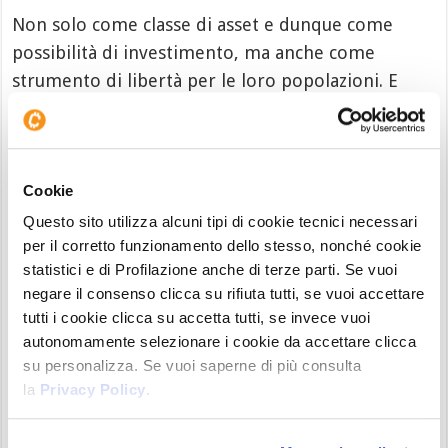
Non solo come classe di asset e dunque come
possibilità di investimento, ma anche come
strumento di libertà per le loro popolazioni. E
anche nei paesi meno
liberali
sotto questo
aspetto e maggiormente soliti a imporre
limitazioni, si rimane lontani da un
ban
. In Turchia
Cookie
la nuova legge sulle criptovalute ne determina
solamente le condizioni di scambio ufficiali,
Questo sito utilizza alcuni tipi di cookie tecnici necessari
per il corretto funzionamento dello stesso, nonché cookie
sebbene BTC sia un pericolo per le politiche
statistici e di Profilazione anche di terze parti. Se vuoi
monetarie scellerate del governo di Ankara. Lo
negare il consenso clicca su rifiuta tutti, se vuoi accettare
stesso in Nigeria, dove almeno 1/3 della
tutti i cookie clicca su accetta tutti, se invece vuoi
popolazione, secondo le statistiche più recenti,
autonomamente selezionare i cookie da accettare clicca
avrebbe transato in Bitcoin.
su personalizza. Se vuoi saperne di più consulta
la
Privacy Policy
.
Tesla accetterà di nuovo Bitcoin