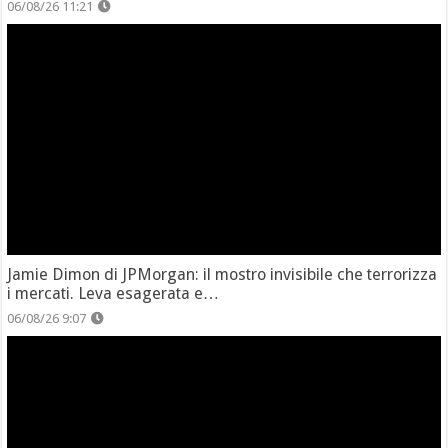
06/08/26 11:21
Jamie Dimon di JPMorgan: il mostro invisibile che terrorizza
i mercati. Leva esagerata e…
06/08/26 9:07