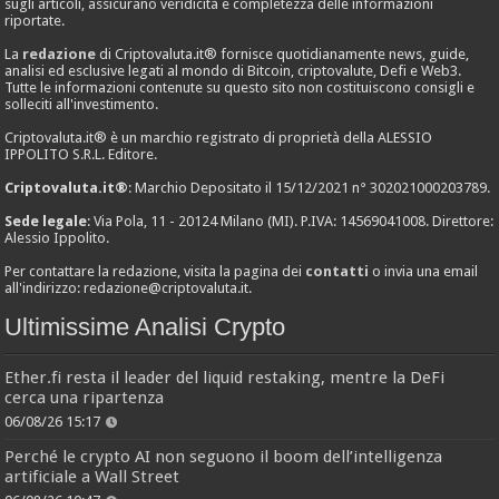
sugli articoli, assicurano veridicità e completezza delle informazioni
riportate.
La
redazione
di Criptovaluta.it® fornisce quotidianamente news, guide,
analisi ed esclusive legati al mondo di Bitcoin, criptovalute, Defi e Web3.
Tutte le informazioni contenute su questo sito non costituiscono consigli e
solleciti all'investimento.
Criptovaluta.it® è un marchio registrato di proprietà della ALESSIO
IPPOLITO S.R.L. Editore.
Criptovaluta.it®
: Marchio Depositato il 15/12/2021 n° 302021000203789.
Sede legale
: Via Pola, 11 - 20124 Milano (MI). P.IVA: 14569041008. Direttore:
Alessio Ippolito.
Per contattare la redazione, visita la pagina dei
contatti
o invia una email
all'indirizzo:
redazione@criptovaluta.it
.
Ultimissime Analisi Crypto
Ether.fi resta il leader del liquid restaking, mentre la DeFi
cerca una ripartenza
06/08/26 15:17
Perché le crypto AI non seguono il boom dell’intelligenza
artificiale a Wall Street