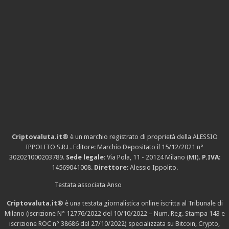
Criptovaluta.it®
è un marchio registrato di proprietà della ALESSIO
IPPOLITO S.R.L. Editore: Marchio Depositato il 15/12/2021
n°
302021000203789
.
Sede legale
: Via Pola, 11 - 20124 Milano (MI).
P.IVA
:
14569041008.
Direttore
: Alessio Ippolito.
Testata associata Anso
Criptovaluta.it®
è una testata giornalistica online iscritta al Tribunale di
Milano (iscrizione N° 12776/2022 del 10/10/2022 – Num. Reg. Stampa 143 e
iscrizione
ROC n° 38686
del 27/10/2022) specializzata su Bitcoin, Crypto,