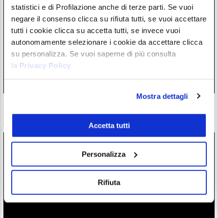
statistici e di Profilazione anche di terze parti. Se vuoi
negare il consenso clicca su rifiuta tutti, se vuoi accettare
tutti i cookie clicca su accetta tutti, se invece vuoi
autonomamente selezionare i cookie da accettare clicca
su personalizza. Se vuoi saperne di più consulta
la
Privacy Policy
.
Mostra dettagli
ETF Bitcoin: Wall Street accoglie investimenti dopo hack
Coldcard. C’è chi ha mollato l’autocustodia?
06/08/26 17:07
Accetta tutti
Personalizza
Rifiuta