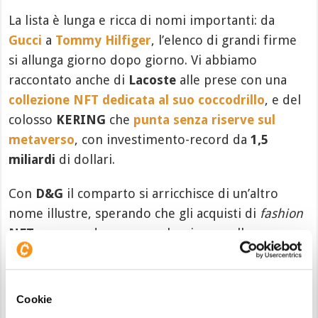
La lista è lunga e ricca di nomi importanti: da
Gucci
a
Tommy Hilfiger
, l’elenco di grandi firme
si allunga giorno dopo giorno. Vi abbiamo
raccontato anche di
Lacoste
alle prese con una
collezione NFT dedicata al suo coccodrillo
, e del
colosso
KERING
che
punta senza riserve sul
metaverso
, con investimento-record da
1,5
miliardi
di dollari.
Con
D&G
il comparto si arricchisce di un’altro
nome illustre, sperando che gli acquisti di
fashion
NFT
possano dare nuovo slancio a quelle
criptovalute
storicamente legate ai collezionabili
digitali,
Ethereum
in primis, che sembra soffrire
più di altre l’attuale fase bear dei mercati.
Cookie