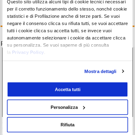
Questo sito utilizza alcuni tipi di cookie tecnici necessari
per il corretto funzionamento dello stesso, nonché cookie
statistici e di Profilazione anche di terze parti. Se vuoi
negare il consenso clicca su rifiuta tutti, se vuoi accettare
tutti i cookie clicca su accetta tutti, se invece vuoi
autonomamente selezionare i cookie da accettare clicca
Potrebbe interessarti anche
su personalizza. Se vuoi saperne di più consulta
la
Privacy Policy
.
Mostra dettagli
Accetta tutti
Personalizza
Coinbase manca le stime nel Q2: $COIN apre a -11%.
Rifiuta
Crypto winter pesa sui ricavi, con una sorpresa