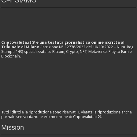
CHI SIAMO
Criptovaluta.it® è una testata giornalistica online iscritta al
Tribunale di Milano
(iscrizione N° 12776/2022 del 10/10/2022 – Num. Reg.
Stampa 143) specializzata su Bitcoin, Crypto, NFT, Metaverse, Play to Earn e
Blockchain.
Tutti i diritti e la riproduzione sono riservati. È vietata la riproduzione anche
parziale senza citazione e/o menzione di Criptovaluta.it®.
Mission