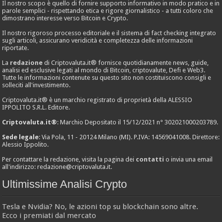
Il nostro scopo è quello di fornire supporto informativo in modo pratico e in
parole semplici - rispettando etica e rigore giornalistico - a tutti coloro che
dimostrano interesse verso Bitcoin e Crypto.
Il nostro rigoroso processo editoriale e il sistema di fact checking integrato
sugli articoli, assicurano veridicità e completezza delle informazioni
riportate.
La
redazione
di Criptovaluta.it® fornisce quotidianamente news, guide,
analisi ed esclusive legati al mondo di Bitcoin, criptovalute, Defi e Web3.
Tutte le informazioni contenute su questo sito non costituiscono consigli e
solleciti all'investimento.
Criptovaluta.it® è un marchio registrato di proprietà della ALESSIO
IPPOLITO S.R.L. Editore.
Criptovaluta.it®
: Marchio Depositato il 15/12/2021 n° 302021000203789.
Sede legale
: Via Pola, 11 - 20124 Milano (MI). P.IVA: 14569041008. Direttore:
Alessio Ippolito.
Per contattare la redazione, visita la pagina dei
contatti
o invia una email
all'indirizzo:
redazione@criptovaluta.it
.
Ultimissime Analisi Crypto
Tesla e Nvidia? No, le azioni top su blockchain sono altre.
Ecco i premiati dal mercato