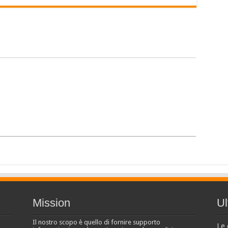
Mission
Ul
Il nostro scopo è quello di fornire supporto
Le 