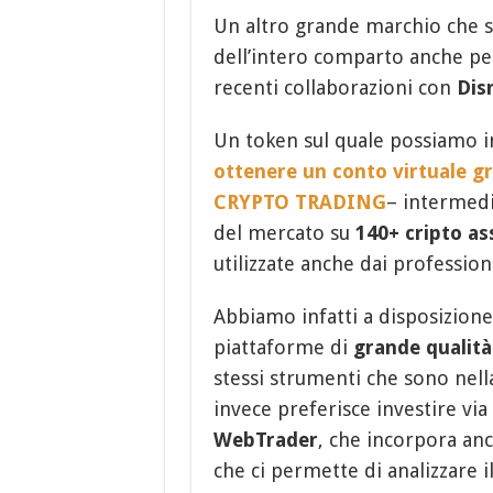
Un altro grande marchio che si
dell’intero comparto anche pe
recenti collaborazioni con
Dis
Un token sul quale possiamo i
ottenere un conto virtuale g
CRYPTO TRADING
– intermedi
del mercato su
140+ cripto as
utilizzate anche dai professioni
Abbiamo infatti a disposizion
piattaforme di
grande qualità
stessi strumenti che sono nella
invece preferisce investire vi
WebTrader
, che incorpora an
che ci permette di analizzare i