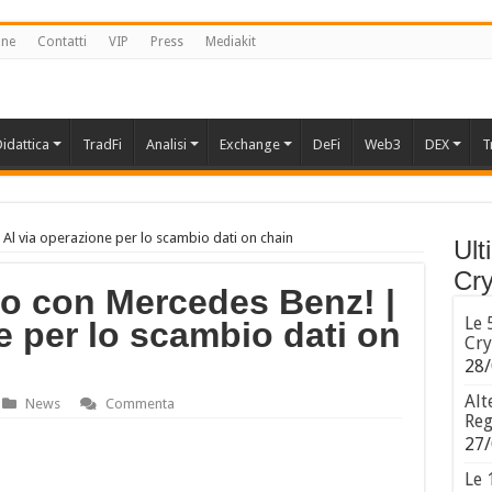
one
Contatti
VIP
Press
Mediakit
idattica
TradFi
Analisi
Exchange
DeFi
Web3
DEX
T
Al via operazione per lo scambio dati on chain
Ult
Cry
o con Mercedes Benz! |
Le 
e per lo scambio dati on
Cry
28/
Alt
News
Commenta
Reg
27/
Le 