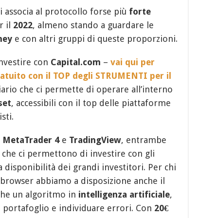
 associa al protocollo forse più
forte
r il
2022
, almeno stando a guardare le
ney
e con altri gruppi di queste proporzioni.
nvestire con
Capital.com
–
vai qui per
ratuito con il TOP degli STRUMENTI per il
ario che ci permette di operare all’interno
set
, accessibili con il top delle piattaforme
sti.
e
MetaTrader 4
e
TradingView
, entrambe
che ci permettono di investire con gli
 disponibilità dei grandi investitori. Per chi
a browser abbiamo a disposizione anche il
che un algoritmo in
intelligenza artificiale
,
l portafoglio e individuare errori. Con
20€