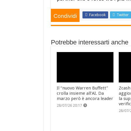
Facebook
Twitter
Condividi
Potrebbe interessarti anche
Il “nuovo Warren Buffett”
Zcash
crolla insieme all’AI. Da
aggio
marzo però è ancora leader
la sup
verifi
28/07/26 20:17
28/07/