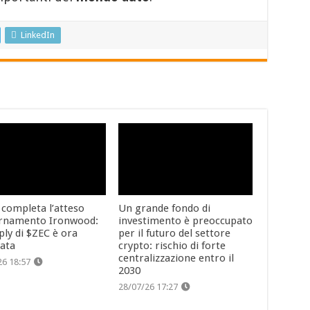
LinkedIn
 completa l’atteso
Un grande fondo di
rnamento Ironwood:
investimento è preoccupato
ply di $ZEC è ora
per il futuro del settore
cata
crypto: rischio di forte
centralizzazione entro il
26 18:57
2030
28/07/26 17:27