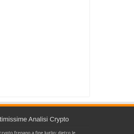
timissime Analisi Crypto
crypto frenano a fine luglio: dietro le