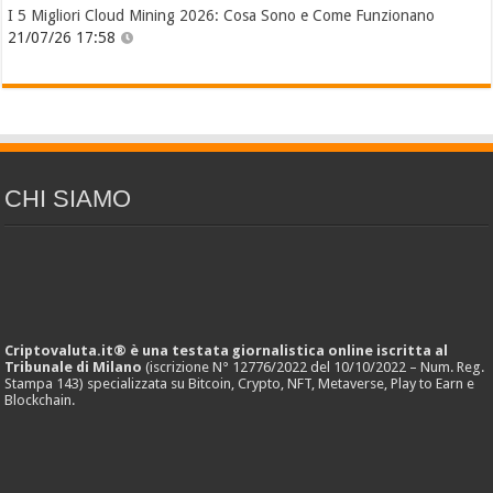
I 5 Migliori Cloud Mining 2026: Cosa Sono e Come Funzionano
21/07/26 17:58
CHI SIAMO
Criptovaluta.it® è una testata giornalistica online iscritta al
Tribunale di Milano
(iscrizione N° 12776/2022 del 10/10/2022 – Num. Reg.
Stampa 143) specializzata su Bitcoin, Crypto, NFT, Metaverse, Play to Earn e
Blockchain.