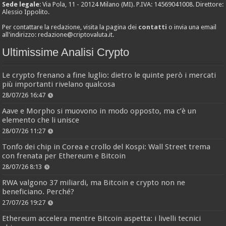
Sede legale
: Via Pola, 11 - 20124 Milano (MI). P.IVA: 14569041008. Direttore:
Alessio Ippolito.
Per contattare la redazione, visita la pagina dei
contatti
o invia una email
all'indirizzo:
redazione@criptovaluta.it
.
Ultimissime Analisi Crypto
Le crypto frenano a fine luglio: dietro le quinte però i mercati
più importanti rivelano qualcosa
28/07/26 16:47
Aave e Morpho si muovono in modo opposto, ma c’è un
elemento che li unisce
28/07/26 11:27
Tonfo dei chip in Corea e crollo del Kospi: Wall Street trema
con frenata per Ethereum e Bitcoin
28/07/26 8:13
RWA valgono 37 miliardi, ma Bitcoin e crypto non ne
beneficiano. Perché?
27/07/26 19:27
Ethereum accelera mentre Bitcoin aspetta: i livelli tecnici