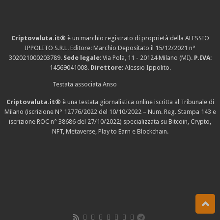
Criptovaluta.it®
è un marchio registrato di proprietà della ALESSIO
IPPOLITO S.R.L. Editore: Marchio Depositato il 15/12/2021
n°
302021000203789
.
Sede legale
: Via Pola, 11 - 20124 Milano (MI).
P.IVA
:
14569041008.
Direttore
: Alessio Ippolito.
Testata associata Anso
Criptovaluta.it®
è una testata giornalistica online iscritta al Tribunale di
Milano (iscrizione N° 12776/2022 del 10/10/2022 – Num. Reg. Stampa 143 e
iscrizione
ROC n° 38686
del 27/10/2022) specializzata su Bitcoin, Crypto,
NFT, Metaverse, Play to Earn e Blockchain.