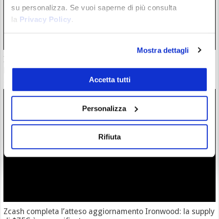
su personalizza. Se vuoi saperne di più consulta
la
Privacy Policy
.
Mostra dettagli
Il “nuovo Warren Buffett” crolla insieme all’AI. Da marzo
però è ancora leader
Accetta tutti
28/07/26 20:17
Personalizza
Rifiuta
Zcash completa l’atteso aggiornamento Ironwood: la supply