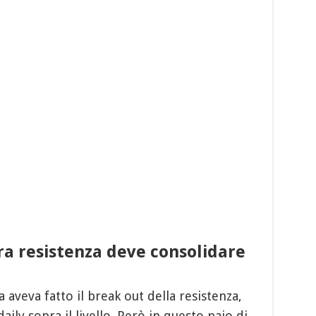
a resistenza deve consolidare
a aveva fatto il break out della resistenza,
ly sopra il livello. Però in questo paio di