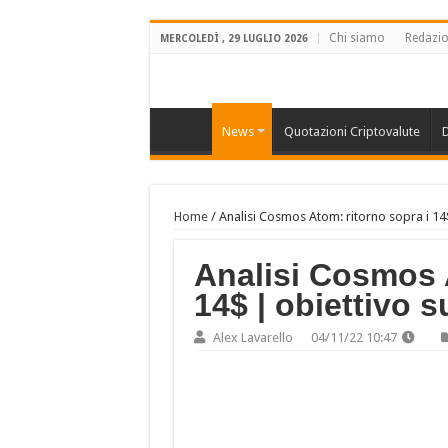
Chi siamo
Redazi
MERCOLEDÌ , 29 LUGLIO 2026
News
Quotazioni Criptovalute
D
Home
/
Analisi Cosmos Atom: ritorno sopra i 14
Analisi Cosmos A
14$ | obiettivo s
Alex Lavarello
04/11/22 10:47