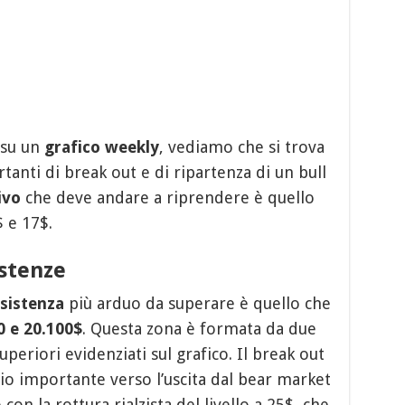
 su un
grafico weekly
, vediamo che si trova
rtanti di break out e di ripartenza di un bull
ivo
che deve andare a riprendere è quello
$ e 17$.
istenze
esistenza
più arduo da superare è quello che
0 e 20.100$
. Questa zona è formata da due
superiori evidenziati sul grafico. Il break out
io importante verso l’uscita dal bear market
on la rottura rialzista del livello a 25$, che