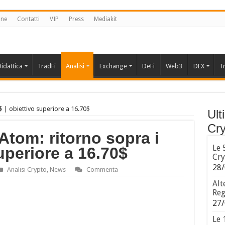
one
Contatti
VIP
Press
Mediakit
idattica
TradFi
Analisi
Exchange
DeFi
Web3
DEX
T
$ | obiettivo superiore a 16.70$
Ult
Cry
tom: ritorno sopra i
Le 
uperiore a 16.70$
Cry
28/
Analisi Crypto
,
News
Commenta
Alt
Reg
27/
Le 