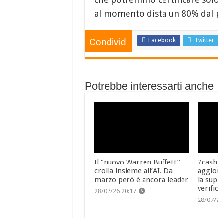
al momento dista un 80% dal p
Facebook
Twitter
Condividi
Potrebbe interessarti anche
Il “nuovo Warren Buffett”
Zcash
crolla insieme all’AI. Da
aggio
marzo però è ancora leader
la sup
verifi
28/07/26 20:17
28/07/