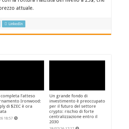
rezzo attuale.
LinkedIn
 completa l’atteso
Un grande fondo di
rnamento Ironwood:
investimento è preoccupato
ply di $ZEC è ora
per il futuro del settore
cata
crypto: rischio di forte
centralizzazione entro il
26 18:57
2030
28/07/26 17:27