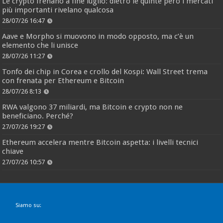
Le crypto frenano a fine luglio: dietro le quinte però i mercati
più importanti rivelano qualcosa
28/07/26 16:47
Aave e Morpho si muovono in modo opposto, ma c’è un
elemento che li unisce
28/07/26 11:27
Tonfo dei chip in Corea e crollo del Kospi: Wall Street trema
con frenata per Ethereum e Bitcoin
28/07/26 8:13
RWA valgono 37 miliardi, ma Bitcoin e crypto non ne
beneficiano. Perché?
27/07/26 19:27
Ethereum accelera mentre Bitcoin aspetta: i livelli tecnici
chiave
27/07/26 10:57
Siamo su: