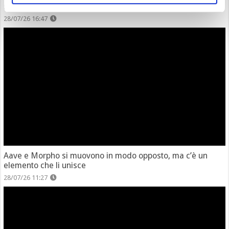
mercati più importanti rivelano qualcosa
28/07/26 16:47
Aave e Morpho si muovono in modo opposto, ma c’è un
elemento che li unisce
28/07/26 11:27