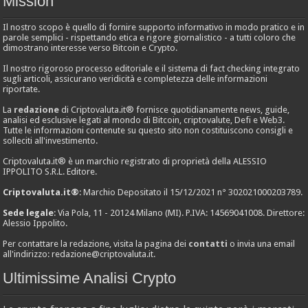
Mission
Il nostro scopo è quello di fornire supporto informativo in modo pratico e in
parole semplici - rispettando etica e rigore giornalistico - a tutti coloro che
dimostrano interesse verso Bitcoin e Crypto.
Il nostro rigoroso processo editoriale e il sistema di fact checking integrato
sugli articoli, assicurano veridicità e completezza delle informazioni
riportate.
La
redazione
di Criptovaluta.it® fornisce quotidianamente news, guide,
analisi ed esclusive legati al mondo di Bitcoin, criptovalute, Defi e Web3.
Tutte le informazioni contenute su questo sito non costituiscono consigli e
solleciti all'investimento.
Criptovaluta.it® è un marchio registrato di proprietà della ALESSIO
IPPOLITO S.R.L. Editore.
Criptovaluta.it®
: Marchio Depositato il 15/12/2021 n° 302021000203789.
Sede legale
: Via Pola, 11 - 20124 Milano (MI). P.IVA: 14569041008. Direttore:
Alessio Ippolito.
Per contattare la redazione, visita la pagina dei
contatti
o invia una email
all'indirizzo:
redazione@criptovaluta.it
.
Ultimissime Analisi Crypto