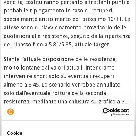
vendita; costituiranno pertanto altrettanti punti di
probabile ripiegamento in caso di recuperi,
specialmente entro mercoledì prossimo 16/11. Le
attese sono di riavvicinamento provvisorio delle
quotazioni alle resistenze, seguito dalla ripartenza
del ribasso fino a 5.81/5.85, attuale target.
Stante l’attuale disposizione delle resistenze,
molto lontane dai valori attuali, intendiamo
intervenire short solo su eventuali recuperi
almeno a 8.45. Lo scenario verrebbe annullato
solo dall’eventuale rottura della seconda
resistenza, mediante una chiusura su grafico a 30
minuti superiore a 10.43. Quando sono le 16.31
CET di mercoledì 9 novembre,
AXS viene
scambiato sui migliori exchanges mondiali
a 7.34
Cookie
dollari, in calo del -7.67% su base giornaliera.