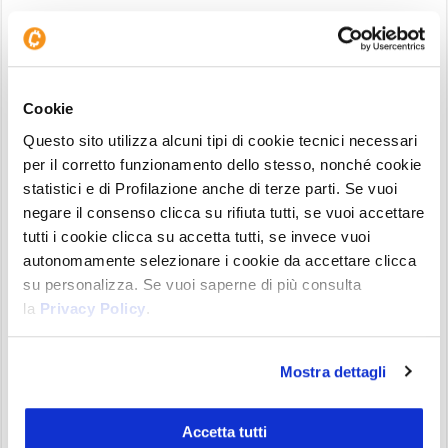
Cookie
Questo sito utilizza alcuni tipi di cookie tecnici necessari
Bitcoin (BTC) – daily del 1 Aprile 2023
per il corretto funzionamento dello stesso, nonché cookie
Come detto l’
obeittivo grosso
dove deve arrivare
statistici e di Profilazione anche di terze parti. Se vuoi
BTC è verso la resistenza dei 32500$. L’attuale fase
negare il consenso clicca su rifiuta tutti, se vuoi accettare
di breve sembra rientrare in una situazione di
tutti i cookie clicca su accetta tutti, se invece vuoi
pausa del trend rialzista per un successivo allungo.
autonomamente selezionare i cookie da accettare clicca
su personalizza. Se vuoi saperne di più consulta
Il tempo sul ciclo trimestrale sta per farsi
la
Privacy Policy
.
tiranno
Mostra dettagli
Oggettivamente
queste situaizoni sono sempre
le più difficili
, perchè non si può escludere che sia
Accetta tutti
anche una fase distributiva dopo il forte rimbalzo.