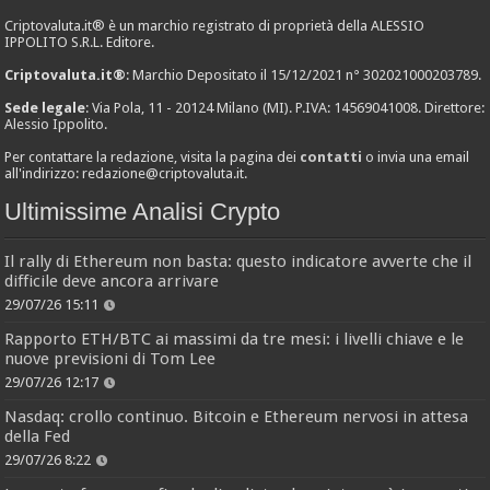
Criptovaluta.it® è un marchio registrato di proprietà della ALESSIO
IPPOLITO S.R.L. Editore.
Criptovaluta.it®
: Marchio Depositato il 15/12/2021 n° 302021000203789.
Sede legale
: Via Pola, 11 - 20124 Milano (MI). P.IVA: 14569041008. Direttore:
Alessio Ippolito.
Per contattare la redazione, visita la pagina dei
contatti
o invia una email
all'indirizzo:
redazione@criptovaluta.it
.
Ultimissime Analisi Crypto
Il rally di Ethereum non basta: questo indicatore avverte che il
difficile deve ancora arrivare
29/07/26 15:11
Rapporto ETH/BTC ai massimi da tre mesi: i livelli chiave e le
nuove previsioni di Tom Lee
29/07/26 12:17
Nasdaq: crollo continuo. Bitcoin e Ethereum nervosi in attesa
della Fed
29/07/26 8:22