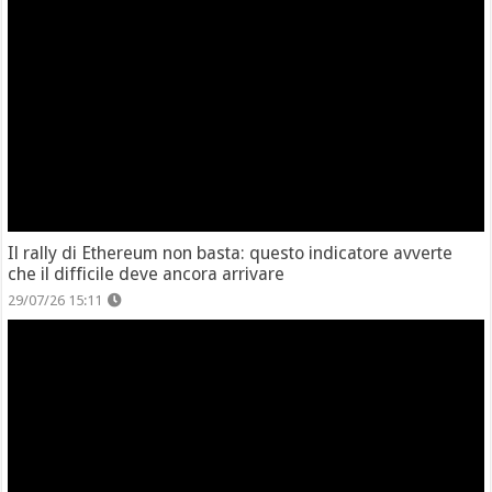
Il rally di Ethereum non basta: questo indicatore avverte
che il difficile deve ancora arrivare
29/07/26 15:11