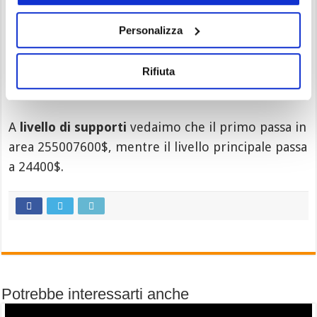
In questo caso
guardano i cicli temporali
sul
Personalizza
trimestrale
, dobbiamo propendere più per
questa seconda ipotesi. Ho fa l’allunogo in questa
Rifiuta
settimana verso la resistenza o poi il tempo a
favore inizierà a farsi tirranno.
A
livello di supporti
vedaimo che il primo passa in
area 255007600$, mentre il livello principale passa
a 24400$.
Potrebbe interessarti anche