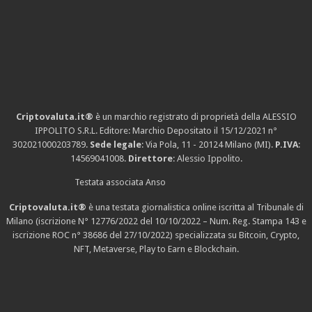
Criptovaluta.it®
è un marchio registrato di proprietà della ALESSIO
IPPOLITO S.R.L. Editore: Marchio Depositato il 15/12/2021
n°
302021000203789
.
Sede legale
: Via Pola, 11 - 20124 Milano (MI).
P.IVA
:
14569041008.
Direttore
: Alessio Ippolito.
Testata associata Anso
Criptovaluta.it®
è una testata giornalistica online iscritta al Tribunale di
Milano (iscrizione N° 12776/2022 del 10/10/2022 – Num. Reg. Stampa 143 e
iscrizione
ROC n° 38686
del 27/10/2022) specializzata su Bitcoin, Crypto,
NFT, Metaverse, Play to Earn e Blockchain.