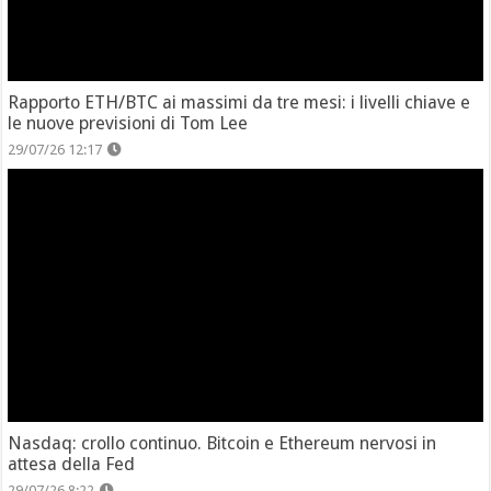
Rapporto ETH/BTC ai massimi da tre mesi: i livelli chiave e
le nuove previsioni di Tom Lee
29/07/26 12:17
Nasdaq: crollo continuo. Bitcoin e Ethereum nervosi in
attesa della Fed
29/07/26 8:22