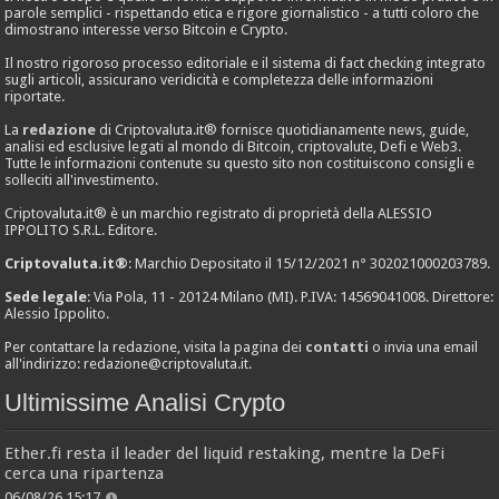
parole semplici - rispettando etica e rigore giornalistico - a tutti coloro che
dimostrano interesse verso Bitcoin e Crypto.
Il nostro rigoroso processo editoriale e il sistema di fact checking integrato
sugli articoli, assicurano veridicità e completezza delle informazioni
riportate.
La
redazione
di Criptovaluta.it® fornisce quotidianamente news, guide,
analisi ed esclusive legati al mondo di Bitcoin, criptovalute, Defi e Web3.
Tutte le informazioni contenute su questo sito non costituiscono consigli e
solleciti all'investimento.
Criptovaluta.it® è un marchio registrato di proprietà della ALESSIO
IPPOLITO S.R.L. Editore.
Criptovaluta.it®
: Marchio Depositato il 15/12/2021 n° 302021000203789.
Sede legale
: Via Pola, 11 - 20124 Milano (MI). P.IVA: 14569041008. Direttore:
Alessio Ippolito.
Per contattare la redazione, visita la pagina dei
contatti
o invia una email
all'indirizzo:
redazione@criptovaluta.it
.
Ultimissime Analisi Crypto
Ether.fi resta il leader del liquid restaking, mentre la DeFi
cerca una ripartenza
06/08/26 15:17