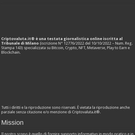
Criptovaluta.it® è una testata giornalistica online iscritta al
Tribunale di Milano
(iscrizione N° 12776/2022 del 10/10/2022 – Num. Reg.
Stampa 143) specializzata su Bitcoin, Crypto, NFT, Metaverse, Play to Earn e
Blockchain.
Tutti i diritti e la riproduzione sono riservati. È vietata la riproduzione anche
parziale senza citazione e/o menzione di Criptovaluta.it®.
Mission
Il nostro scopo è quello di fornire supporto informativo in modo pratico e in