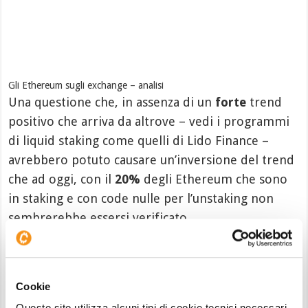
Gli Ethereum sugli exchange – analisi
Una questione che, in assenza di un
forte
trend
positivo che arriva da altrove – vedi i programmi
di liquid staking come quelli di Lido Finance –
avrebbero potuto causare un’inversione del trend
che ad oggi, con il
20%
degli Ethereum che sono
in staking e con code nulle per l’unstaking non
sembrerebbe essersi verificato.
Segnali bullish? Se queste sono le condizioni in un
momento di basso interesse per tutto il
Cookie
comparto, la nostra risposta è per ora “sì”.
Questo sito utilizza alcuni tipi di cookie tecnici necessari