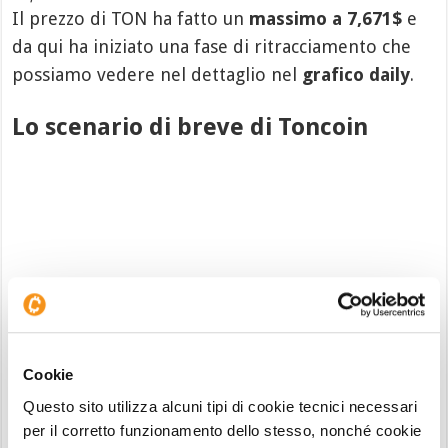
Il prezzo di TON ha fatto un
massimo a 7,671$
e
da qui ha iniziato una fase di ritracciamento che
possiamo vedere nel dettaglio nel
grafico daily
.
Lo scenario di breve di Toncoin
Cookie
Dopo la presa del target, $TON ha subito una fase
Questo sito utilizza alcuni tipi di cookie tecnici necessari
di correzione, perdendo il 40% del suo valore, in
per il corretto funzionamento dello stesso, nonché cookie