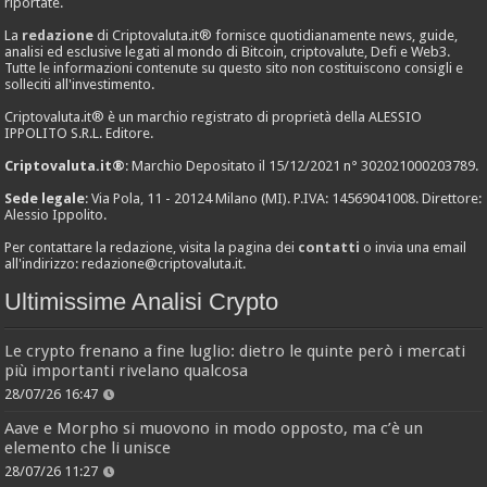
riportate.
La
redazione
di Criptovaluta.it® fornisce quotidianamente news, guide,
analisi ed esclusive legati al mondo di Bitcoin, criptovalute, Defi e Web3.
Tutte le informazioni contenute su questo sito non costituiscono consigli e
solleciti all'investimento.
Criptovaluta.it® è un marchio registrato di proprietà della ALESSIO
IPPOLITO S.R.L. Editore.
Criptovaluta.it®
: Marchio Depositato il 15/12/2021 n° 302021000203789.
Sede legale
: Via Pola, 11 - 20124 Milano (MI). P.IVA: 14569041008. Direttore:
Alessio Ippolito.
Per contattare la redazione, visita la pagina dei
contatti
o invia una email
all'indirizzo:
redazione@criptovaluta.it
.
Ultimissime Analisi Crypto
Le crypto frenano a fine luglio: dietro le quinte però i mercati
più importanti rivelano qualcosa
28/07/26 16:47
Aave e Morpho si muovono in modo opposto, ma c’è un
elemento che li unisce
28/07/26 11:27