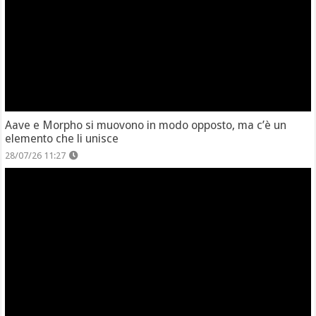
Aave e Morpho si muovono in modo opposto, ma c’è un
elemento che li unisce
28/07/26 11:27