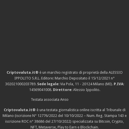
Criptovaluta.it®
è un marchio registrato di proprietà della ALESSIO
IPPOLITO S.R.L. Editore: Marchio Depositato il 15/12/2021
n°
302021000203789
.
Sede legale
: Via Pola, 11 - 20124 Milano (MI).
P.IVA
:
14569041008.
Direttore
: Alessio Ippolito.
Testata associata Anso
Criptovaluta.it®
è una testata giornalistica online iscritta al Tribunale di
Milano (iscrizione N° 12776/2022 del 10/10/2022 – Num. Reg. Stampa 143 e
iscrizione
ROC n° 38686
del 27/10/2022) specializzata su Bitcoin, Crypto,
NFT, Metaverse, Play to Earn e Blockchain.