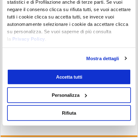
circa due settimane, con un
minimo a 4,60$
.
statistici e di Profilazione anche di terze parti. Se vuoi
negare il consenso clicca su rifiuta tutti, se vuoi accettare
Analizzando il grafico, si può notare, che il prezzo
tutti i cookie clicca su accetta tutti, se invece vuoi
è
sceso fino al supporto
a 4,70$ determinato
autonomamente selezionare i cookie da accettare clicca
attraverso i
ritracciamenti di Fibonacci
.
su personalizza. Se vuoi saperne di più consulta
la
Privacy Policy
.
Breakout della resistenza
Dal livello di supporto, Toncoin
è in rimbalzo del
Mostra dettagli
42%
e nella giornata di
ieri
ha rotto
l
a resistenza
che passa area 6,15 dollari. Il breakout di questo
Accetta tutti
livello è fondamentale per una ripresa del suo
trend rialzista con
primo obiettivo
area 7,20$ con
Personalizza
il successivo nella zona del massimo annuale.
Rifiuta