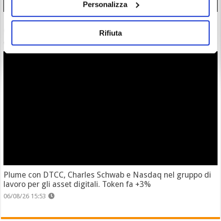
Personalizza
ETF Bitcoin: Wall Street accoglie investimenti dopo hack
Coldcard. C’è chi ha mollato l’autocustodia?
Rifiuta
06/08/26 17:07
Plume con DTCC, Charles Schwab e Nasdaq nel gruppo di
lavoro per gli asset digitali. Token fa +3%
06/08/26 15:53