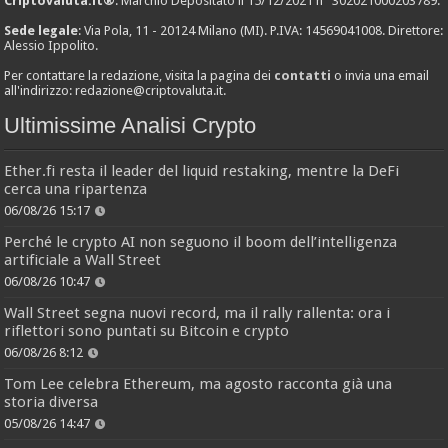
Criptovaluta.it®
: Marchio Depositato il 15/12/2021 n° 302021000203789.
Sede legale
: Via Pola, 11 - 20124 Milano (MI). P.IVA: 14569041008. Direttore:
Alessio Ippolito.
Per contattare la redazione, visita la pagina dei
contatti
o invia una email
all'indirizzo:
redazione@criptovaluta.it
.
Ultimissime Analisi Crypto
Ether.fi resta il leader del liquid restaking, mentre la DeFi
cerca una ripartenza
06/08/26 15:17
Perché le crypto AI non seguono il boom dell’intelligenza
artificiale a Wall Street
06/08/26 10:47
Wall Street segna nuovi record, ma il rally rallenta: ora i
riflettori sono puntati su Bitcoin e crypto
06/08/26 8:12
Tom Lee celebra Ethereum, ma agosto racconta già una
storia diversa
05/08/26 14:47