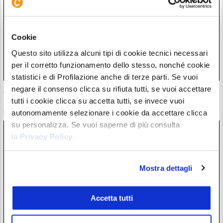
Cookie
Questo sito utilizza alcuni tipi di cookie tecnici necessari
per il corretto funzionamento dello stesso, nonché cookie
statistici e di Profilazione anche di terze parti. Se vuoi
negare il consenso clicca su rifiuta tutti, se vuoi accettare
30 milioni in crypto rubate con attacchi violenti. Francia
guida classifica della vergogna
tutti i cookie clicca su accetta tutti, se invece vuoi
06/08/26 18:17
autonomamente selezionare i cookie da accettare clicca
su personalizza. Se vuoi saperne di più consulta
la
Privacy Policy
.
Mostra dettagli
Accetta tutti