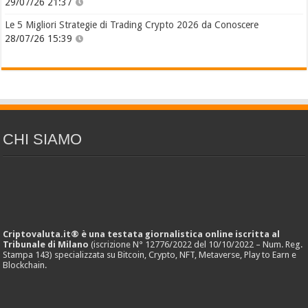
29/07/26 21:37
Le 5 Migliori Strategie di Trading Crypto 2026 da Conoscere
28/07/26 15:39
CHI SIAMO
Criptovaluta.it® è una testata giornalistica online iscritta al
Tribunale di Milano
(iscrizione N° 12776/2022 del 10/10/2022 – Num. Reg.
Stampa 143) specializzata su Bitcoin, Crypto, NFT, Metaverse, Play to Earn e
Blockchain.