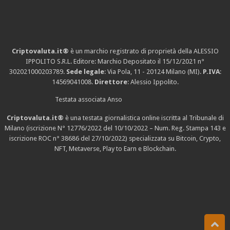
Criptovaluta.it®
è un marchio registrato di proprietà della ALESSIO
IPPOLITO S.R.L. Editore: Marchio Depositato il 15/12/2021
n°
302021000203789
.
Sede legale
: Via Pola, 11 - 20124 Milano (MI).
P.IVA
:
14569041008.
Direttore
: Alessio Ippolito.
Testata associata Anso
Criptovaluta.it®
è una testata giornalistica online iscritta al Tribunale di
Milano (iscrizione N° 12776/2022 del 10/10/2022 – Num. Reg. Stampa 143 e
iscrizione
ROC n° 38686
del 27/10/2022) specializzata su Bitcoin, Crypto,
NFT, Metaverse, Play to Earn e Blockchain.