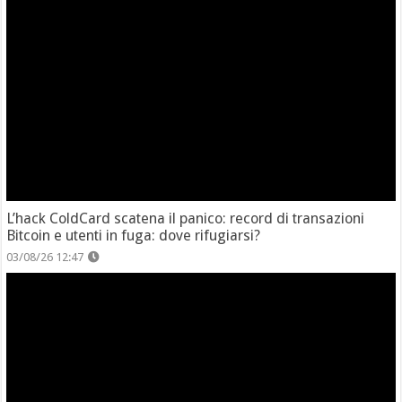
L’hack ColdCard scatena il panico: record di transazioni
Bitcoin e utenti in fuga: dove rifugiarsi?
03/08/26 12:47