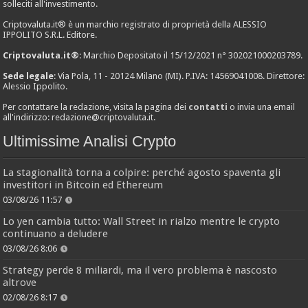
solleciti all'investimento.
Criptovaluta.it® è un marchio registrato di proprietà della ALESSIO
IPPOLITO S.R.L. Editore.
Criptovaluta.it®
: Marchio Depositato il 15/12/2021 n° 302021000203789.
Sede legale
: Via Pola, 11 - 20124 Milano (MI). P.IVA: 14569041008. Direttore:
Alessio Ippolito.
Per contattare la redazione, visita la pagina dei
contatti
o invia una email
all'indirizzo:
redazione@criptovaluta.it
.
Ultimissime Analisi Crypto
La stagionalità torna a colpire: perché agosto spaventa gli
investitori in Bitcoin ed Ethereum
03/08/26 11:57
Lo yen cambia tutto: Wall Street in rialzo mentre le crypto
continuano a deludere
03/08/26 8:06
Strategy perde 8 miliardi, ma il vero problema è nascosto
altrove
02/08/26 8:17