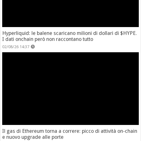
Hyperliquid: le balene scaricano milioni di dollari di $HYPE.
I dati onchain però non raccontano tutto
02/08/26 14:37
Il gas di Ethereum torna a correre: picco di attività on-chain
e nuovo upgrade alle porte