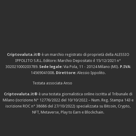
Criptovaluta.it®
è un marchio registrato di proprietà della ALESSIO
IPPOLITO S.R.L. Editore: Marchio Depositato il 15/12/2021
n°
302021000203789
.
Sede legale
: Via Pola, 11 - 20124 Milano (MI).
P.IVA
:
14569041008.
Direttore
: Alessio Ippolito.
Testata associata Anso
Criptovaluta.it®
è una testata giornalistica online iscritta al Tribunale di
Milano (iscrizione N° 12776/2022 del 10/10/2022 – Num. Reg. Stampa 143 e
iscrizione
ROC n° 38686
del 27/10/2022) specializzata su Bitcoin, Crypto,
NFT, Metaverse, Play to Earn e Blockchain.