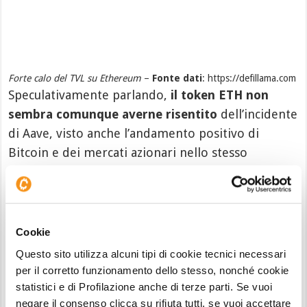
Forte calo del TVL su Ethereum
–
Fonte dati
: https://defillama.com
Speculativamente parlando,
il token ETH non
sembra comunque averne risentito
dell’incidente
di Aave, visto anche l’andamento positivo di
Bitcoin e dei mercati azionari nello stesso
periodo, fattore che probabilmente ha limitato
l’impatto sui prezzi. Detto ciò, la notizia non è
certamente da leggersi in ottica positiva.
Cookie
Servono ben altri stimoli ad ETH per
Questo sito utilizza alcuni tipi di cookie tecnici necessari
ritornare come nel 2021
per il corretto funzionamento dello stesso, nonché cookie
statistici e di Profilazione anche di terze parti. Se vuoi
Anche facendo finta che l’aumento delle
negare il consenso clicca su rifiuta tutti, se vuoi accettare