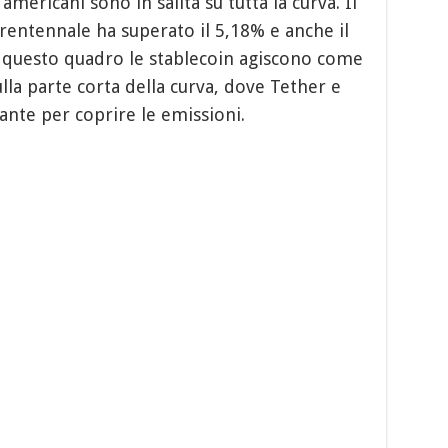
 americani sono in salita su tutta la curva. Il
trentennale ha superato il 5,18% e anche il
In questo quadro le stablecoin agiscono come
lla parte corta della curva, dove Tether e
nte per coprire le emissioni.