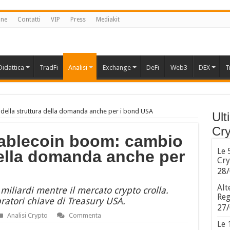
one
Contatti
VIP
Press
Mediakit
Didattica
TradFi
Analisi
Exchange
DeFi
Web3
DEX
T
 della struttura della domanda anche per i bond USA
Ult
Cry
stablecoin boom: cambio
Le 
della domanda anche per
Cry
28/
Alt
iliardi mentre il mercato crypto crolla.
Reg
ratori chiave di Treasury USA.
27/
Analisi Crypto
Commenta
Le 