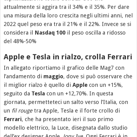
attualmente si aggira tra il 34% e il 35%. Per dare
una misura della loro crescita negli ultimi anni, nel
2022 quel peso era tra il 21% e il 22%. Invece se si
considera il
Nasdaq 100
il peso oscilla a ridosso
del 48%-50%
Apple e Tesla in rialzo, crolla Ferrari
In allegato riportiamo il grafico delle Mag7 con
l’andamento di
maggio
, dove si può osservare che
il miglior rialzo è quello di
Apple
con un +15%,
seguito da
Tesla
con un +12,70%. In questa
giornata, permetteteci un salto verso l’Italia, con
un
fil rouge
tra Apple, Tesla e il forte crollo di
Ferrari
, che ha presentato ieri il suo primo
modello elettrico, la Luce, disegnata dallo studio
dell’ex designer Apple,
Jony Ive.
Oggi Ferrari è in