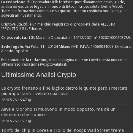
La
redazione
di Criptovaluta.it® fornisce quotidianamente news, guide,
analisi ed esclusive legati al mondo di Bitcoin, criptovalute, Defi e Web3.
Tutte le informazioni contenute su questo sito non costituiscono consigli e
solleciti all'investimento.
Criptovaluta.it® è un marchio registrato di proprietà della ALESSIO
IPPOLITO S.R.L. Editore.
Criptovaluta.it®
: Marchio Depositato il 15/12/2021 n° 302021000203789.
Sede legale
: Via Pola, 11 - 20124 Milano (MI). P.IVA: 14569041008. Direttore:
Alessio Ippolito.
Per contattare la redazione, visita la pagina dei
contatti
o invia una email
all'indirizzo:
redazione@criptovaluta.it
.
Ultimissime Analisi Crypto
Le crypto frenano a fine luglio: dietro le quinte però i mercati
più importanti rivelano qualcosa
28/07/26 16:47
Aave e Morpho si muovono in modo opposto, ma c’è un
elemento che li unisce
28/07/26 11:27
Tonfo dei chip in Corea e crollo del Kospi: Wall Street trema