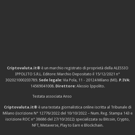
Criptovaluta.it®
è un marchio registrato di proprietà della ALESSIO
IPPOLITO S.R.L. Editore: Marchio Depositato il 15/12/2021
n°
302021000203789
.
Sede legale
: Via Pola, 11 - 20124 Milano (MI).
P.IVA
:
14569041008.
Direttore
: Alessio Ippolito.
Testata associata Anso
Criptovaluta.it®
è una testata giornalistica online iscritta al Tribunale di
Milano (iscrizione N° 12776/2022 del 10/10/2022 – Num. Reg. Stampa 143 e
iscrizione
ROC n° 38686
del 27/10/2022) specializzata su Bitcoin, Crypto,
NFT, Metaverse, Play to Earn e Blockchain.