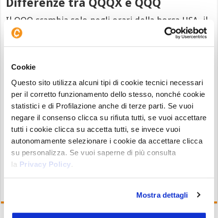
Differenze tra QQQX e QQQ
Il QQQ scambia solo negli orari della borsa USA, il
QQQX gira 24/7 senza interruzioni. Il QQQ è
regolamentato e garantisce diritti azionari come
voto e dividendi. Il QQQX no, e offre solo
Cookie
esposizione al prezzo. Il QQQ si compra in dollari
Questo sito utilizza alcuni tipi di cookie tecnici necessari
tramite broker tradizionali, il QQQX in USDT sugli
per il corretto funzionamento dello stesso, nonché cookie
exchange crypto, anche con piccole somme. Il
statistici e di Profilazione anche di terze parti. Se vuoi
QQQX consente la custodia diretta in wallet,
negare il consenso clicca su rifiuta tutti, se vuoi accettare
mentre il QQQ resta depositato presso
tutti i cookie clicca su accetta tutti, se invece vuoi
autonomamente selezionare i cookie da accettare clicca
l’intermediario.
su personalizza. Se vuoi saperne di più consulta
la
Privacy Policy
.
Mostra dettagli