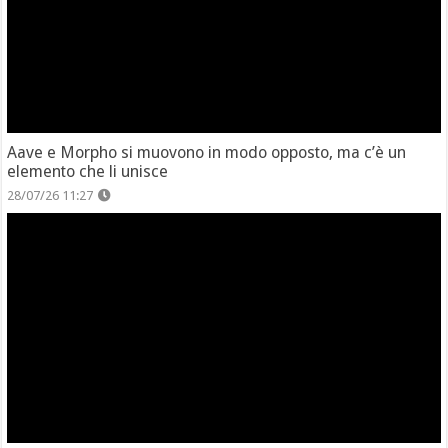
Aave e Morpho si muovono in modo opposto, ma c’è un
elemento che li unisce
28/07/26 11:27