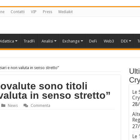
one
Contatti
VIP
Press
Mediakit
idattica
TradFi
Analisi
Exchange
DeFi
Web3
DEX
T
ziari e non valuta in senso stretto”
Ult
Cry
ovalute sono titoli
Le 
valuta in senso stretto”
Cry
28/
News
Commenta
Alt
Reg
27/
Le 