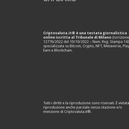
Criptovaluta.it® è una testata giornalistica
online iscritta al Tribunale di Milano
(iscrizion
12776/2022 del 10/10/2022 – Num. Reg. Stampa 143
specializzata su Bitcoin, Crypto, NFT, Metaverse, Play
Earn e Blockchain.
Tutti i diritti e la riproduzione sono riservati. È vietata
riproduzione anche parziale senza citazione e/o
menzione di Criptovaluta.it®.