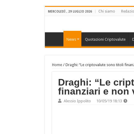
Chi siamo
Redazi
MERCOLEDÌ , 29 LUGLIO 2026
News
Quotazioni Criptovalute
D
Home
/
Draghi: “Le criptovalute sono titoli finan
Draghi: “Le cript
finanziari e non 
Alessio Ippolito
10/05/19 18:13