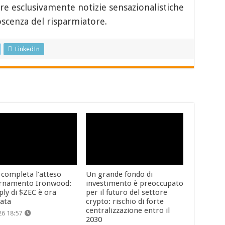
re esclusivamente notizie sensazionalistiche
scenza del risparmiatore.
LinkedIn
 completa l’atteso
Un grande fondo di
rnamento Ironwood:
investimento è preoccupato
ply di $ZEC è ora
per il futuro del settore
cata
crypto: rischio di forte
centralizzazione entro il
26 18:57
2030