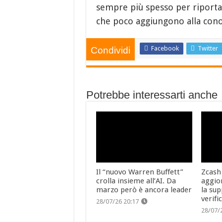
sempre più spesso per riporta
che poco aggiungono alla cono
Facebook
Twitter
Condividi
Potrebbe interessarti anche
Il “nuovo Warren Buffett”
Zcash
crolla insieme all’AI. Da
aggio
marzo però è ancora leader
la sup
verifi
28/07/26 20:17
28/07/