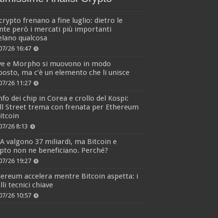
crypto frenano a fine luglio: dietro le
nte però i mercati più importanti
elano qualcosa
07/26 16:47
ve e Morpho si muovono in modo
osto, ma c’è un elemento che li unisce
07/26 11:27
fo dei chip in Corea e crollo del Kospi:
l Street trema con frenata per Ethereum
itcoin
07/26 8:13
 valgono 37 miliardi, ma Bitcoin e
pto non ne beneficiano. Perché?
07/26 19:27
ereum accelera mentre Bitcoin aspetta: i
elli tecnici chiave
07/26 10:57