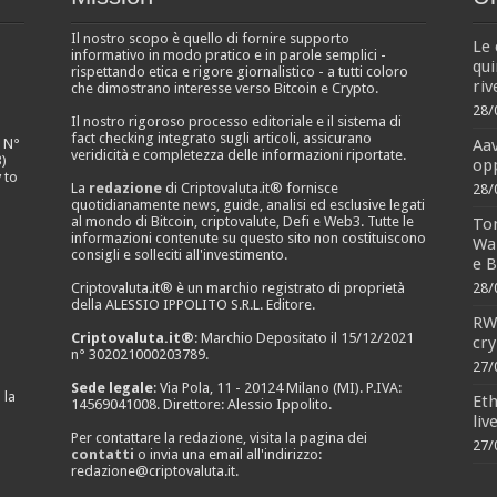
Il nostro scopo è quello di fornire supporto
Le 
informativo in modo pratico e in parole semplici -
qui
rispettando etica e rigore giornalistico - a tutti coloro
riv
che dimostrano interesse verso Bitcoin e Crypto.
28/
Il nostro rigoroso processo editoriale e il sistema di
fact checking integrato sugli articoli, assicurano
Aa
e N°
veridicità e completezza delle informazioni riportate.
)
opp
 to
La
redazione
di Criptovaluta.it® fornisce
28/
quotidianamente news, guide, analisi ed esclusive legati
al mondo di Bitcoin, criptovalute, Defi e Web3. Tutte le
Ton
informazioni contenute su questo sito non costituiscono
Wal
consigli e solleciti all'investimento.
e B
Criptovaluta.it® è un marchio registrato di proprietà
28/
della ALESSIO IPPOLITO S.R.L. Editore.
RWA
Criptovaluta.it®
: Marchio Depositato il 15/12/2021
cry
n° 302021000203789.
27/
Sede legale
: Via Pola, 11 - 20124 Milano (MI). P.IVA:
 la
Eth
14569041008. Direttore: Alessio Ippolito.
liv
Per contattare la redazione, visita la pagina dei
27/
contatti
o invia una email all'indirizzo:
redazione@criptovaluta.it
.