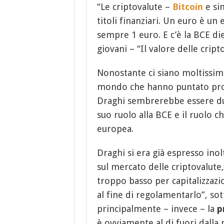
“Le criptovalute –
Bitcoin
e sim
titoli finanziari. Un euro è un
sempre 1 euro. E c’è la BCE die
giovani – “Il valore delle crip
Nonostante ci siano moltissime
mondo che hanno puntato prop
Draghi sembrerebbe essere dun
suo ruolo alla BCE e il ruolo c
europea.
Draghi si era già espresso inol
sul mercato delle criptovalute
troppo basso per capitalizzazi
al fine di regolamentarlo”, so
principalmente – invece – la
p
è ovviamente al di fuori dalla 