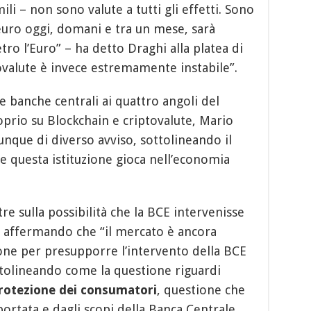
ili – non sono valute a tutti gli effetti. Sono
 euro oggi, domani e tra un mese, sarà
tro l’Euro” – ha detto Draghi alla platea di
tovalute è invece estremamente instabile”.
 banche centrali ai quattro angoli del
rio su Blockchain e criptovalute, Mario
que di diverso avviso, sottolineando il
he questa istituzione gioca nell’economia
tre sulla possibilità che la BCE intervenisse
, affermando che “il mercato è ancora
one per presupporre l’intervento della BCE
ttolineando come la questione riguardi
rotezione dei consumatori
, questione che
portata e dagli scopi della Banca Centrale